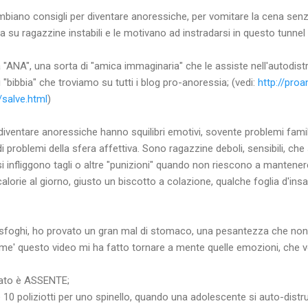
biano consigli per diventare anoressiche, per vomitare la cena senza 
a su ragazzine instabili e le motivano ad instradarsi in questo tunnel 
a "ANA", una sorta di "amica immaginaria" che le assiste nell'autodis
i "bibbia" che troviamo su tutti i blog pro-anoressia; (vedi:
http://pro
/salve.html
)
iventare anoressiche hanno squilibri emotivi, sovente problemi famil
problemi della sfera affettiva. Sono ragazzine deboli, sensibili, che s
i infliggono tagli o altre "punizioni" quando non riescono a mantener
alorie al giorno, giusto un biscotto a colazione, qualche foglia d'ins
sfoghi, ho provato un gran mal di stomaco, una pesantezza che non vi
me' questo video mi ha fatto tornare a mente quelle emozioni, che vo
tato è ASSENTE;
e 10 poliziotti per uno spinello, quando una adolescente si auto-distr