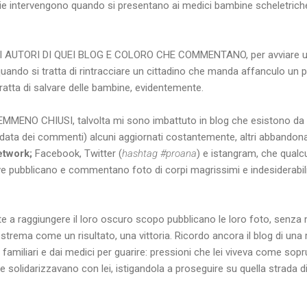
arie intervengono quando si presentano ai medici bambine scheletriche
AUTORI DI QUEI BLOG E COLORO CHE COMMENTANO, per avviare un'i
ando si tratta di rintracciare un cittadino che manda affanculo un pol
ratta di salvare delle bambine, evidentemente.
ENO CHIUSI, talvolta mi sono imbattuto in blog che esistono da 7,
la data dei commenti) alcuni aggiornati costantemente, altri abbandona
network;
Facebook, Twitter (
hashtag #proana
) e istangram, che qualcun
ve pubblicano e commentano foto di corpi magrissimi e indesiderabil
e a raggiungere il loro oscuro scopo pubblicano le loro foto, senza 
rema come un risultato, una vittoria. Ricordo ancora il blog di una
i familiari e dai medici per guarire: pressioni che lei viveva come sopr
 solidarizzavano con lei, istigandola a proseguire su quella strada di