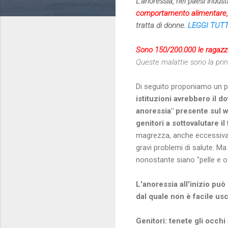
L'anoressia, nei paesi industr
comportamento alimentare, di
tratta di donne.
LEGGI TUT
Sono 150/200.000 le ragazze 
Queste malattie sono la pri
Di seguito proponiamo un po
istituzioni avrebbero il 
anoressia" presente sul w
genitori a sottovalutare 
magrezza, anche eccessiva,
gravi problemi di salute. Ma 
nonostante siano "pelle e o
L'anoressia all'inizio pu
dal quale non è facile us
Genitori: tenete gli occhi