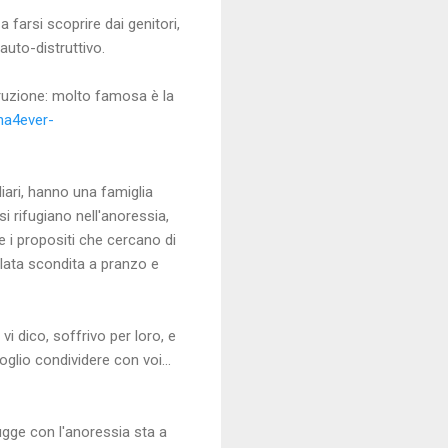
farsi scoprire dai genitori,
auto-distruttivo.
truzione: molto famosa è la
ana4ever-
iari, hanno una famiglia
i rifugiano nell'anoressia,
e i propositi che cercano di
alata scondita a pranzo e
 dico, soffrivo per loro, e
glio condividere con voi...
ugge con l'anoressia sta a