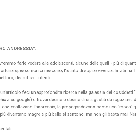
PRO ANORESSIA":
remmo farle vedere alle adolescenti, alcune delle quali - più di qua
ortuna spesso non ci riescono, l'istinto di sopravvivenza, la vita ha 
 loro, distruttivo, intento.
un'articolo feci un'approfondita ricerca nella galassia dei cosiddetti 
hiavi su google) e trovai decine e decine di siti, gestiti da ragazzine 
i - che esaltavano l'anoressia, la propagandavano come una "moda" qu
e più diventano magre e più belle si sentono, ma non gli basta mai.
entale.