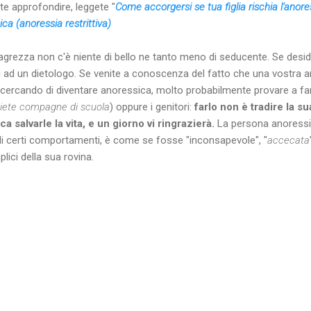
te approfondire, leggete "
Come accorgersi se tua figlia rischia l'anore
ca (anoressia restrittiva)
agrezza non c'è niente di bello ne tanto meno di seducente. Se desid
evi ad un dietologo. Se venite a conoscenza del fatto che una vostra 
ercando di diventare anoressica, molto probabilmente provare a farl
siete compagne di scuola
) oppure i genitori:
farlo non è tradire la s
ica salvarle la vita, e un giorno vi ringrazierà.
La persona anoressi
di certi comportamenti, è come se fosse "inconsapevole", "
accecata
ici della sua rovina.