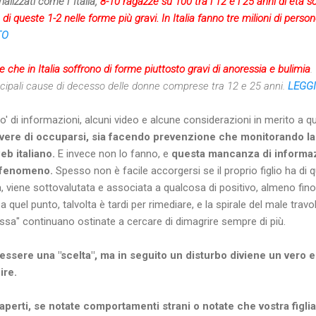
ializzati come l' Italia,
8-10 ragazze su 100 tra i 12 e i 25 anni di età so
 queste 1-2 nelle forme più gravi. In Italia fanno tre milioni di perso
TO
che in Italia soffrono di forme piuttosto gravi di anoressia e bulimia
.
ncipali cause di decesso delle donne comprese tra 12 e 25 anni.
LEGG
' di informazioni, alcuni video e alcune considerazioni in merito a 
dovere di occuparsi, sia facendo prevenzione che monitorando l
eb italiano.
E invece non lo fanno, e
questa mancanza di informa
il fenomeno.
Spesso non è facile accorgersi se il proprio figlio ha di q
 viene sottovalutata e associata a qualcosa di positivo, almeno fi
a quel punto, talvolta è tardi per rimediare, e la spirale del male travol
ssa" continuano ostinate a cercare di dimagrire sempre di più.
ò essere una "scelta", ma in seguito un disturbo diviene un vero 
cire.
 aperti, se notate comportamenti strani o notate che vostra figl