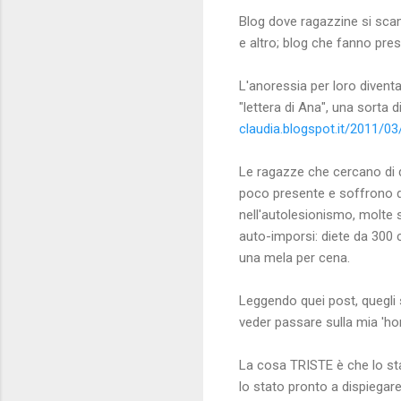
Blog dove ragazzine si scam
e altro; blog che fanno pres
L'anoressia per loro divent
"lettera di Ana", una sorta d
claudia.blogspot.it/2011/03
Le ragazze che cercano di d
poco presente e soffrono di 
nell'autolesionismo, molte s
auto-imporsi: diete da 300 c
una mela per cena.
Leggendo quei post, quegli 
veder passare sulla mia 'ho
La cosa TRISTE è che lo s
lo stato pronto a dispiegar