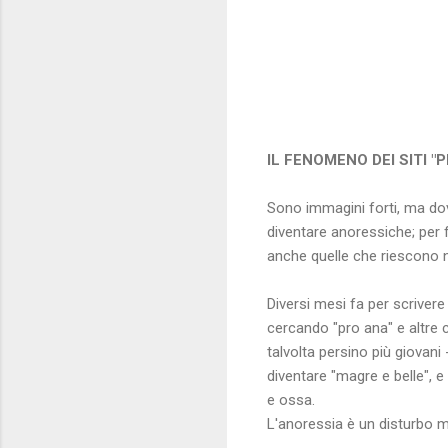
IL FENOMENO DEI SITI "
Sono immagini forti, ma dov
diventare anoressiche; per f
anche quelle che riescono nel
Diversi mesi fa per scrivere 
cercando "pro ana" e altre c
talvolta persino più giovan
diventare "magre e belle", 
e ossa.
L'anoressia è un disturbo m