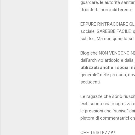
guardare, le autorità sanit
di disturbi non indifferenti.
EPPURE RINTRACCIARE GLI 
sociale, SAREBBE FACILE: qu
subito... Ma non quando si t
Blog che NON VENGONO NEMM
dall'archivio articolo e dal
utilizzati anche i social 
generale" delle pro-ana, do
seducenti.
Le ragazze che sono riuscit
esibiscono una magrezza est
le pressioni che "subiva" da
pletora di commentatrici che
CHE TRISTEZZA!