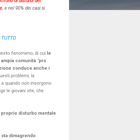
ffrono di disturbi del
ne
, e nel 90% dei casi si
I TUTTO
questo fenomeno, di cui
le
a ampia comunità "pro
zione conduce anche i
uesti problemi, la
no a quando non insorgono
ge le giovani vite, che
e proprio disturbo mentale
ia sta dimagrendo