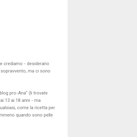
nte crediamo - desiderano
il sopravvento, ma ci sono
"blog pro-Ana" (li trovate
dai 13 ai 18 anni - ma
alsiasi, come la ricetta per
 Nemmeno quando sono pelle