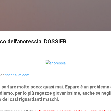
Passa ai contenuti principali
oso dell'anoressia. DOSSIER
per
nocensura.com
 parlare molto poco: quasi mai. Eppure è un problema 
diamo, per lo più ragazze giovanissime, anche se negli 
 dei casi riguardanti maschi.