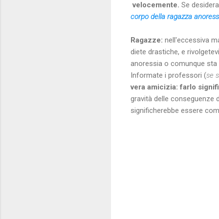
velocemente.
Se desidera
corpo della ragazza anoressi
Ragazze:
nell'eccessiva m
diete drastiche, e rivolget
anoressia o comunque sta c
Informate i professori (
se 
vera amicizia: farlo signif
gravità delle conseguenze 
significherebbe essere compl