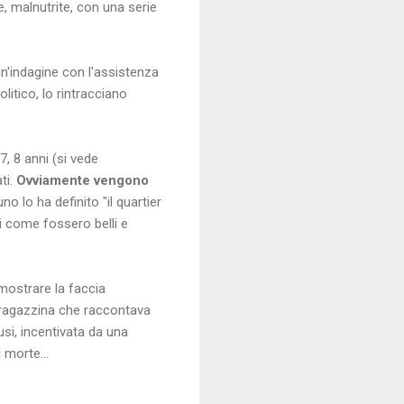
, malnutrite, con una serie
ndagine con l'assistenza
itico, lo rintracciano
 8 anni (si vede
ti.
Ovviamente vengono
o lo ha definito "il quartier
i come fossero belli e
mostrare la faccia
 ragazzina che raccontava
usi, incentivata da una
 morte...