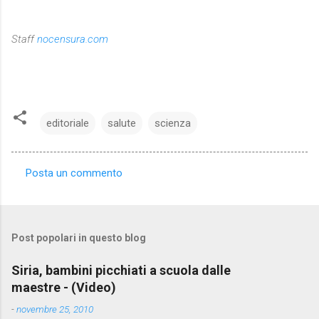
Staff
nocensura.com
editoriale
salute
scienza
Posta un commento
C
o
m
Post popolari in questo blog
m
e
Siria, bambini picchiati a scuola dalle
maestre - (Video)
n
t
-
novembre 25, 2010