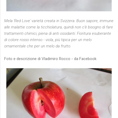
Mela 'Red Love' varietà creata in Svizzera. Buon sapore, immune
alle malattie come la ticchiolatura, quindi non c'è bisogno di fare
trattamenti chimici, piena di anti ossidanti. Fioritura esuberante
di colore rosso intenso - viola, più tipica per un melo
ornamentale che per un melo da frutto.
Foto e descrizione di Vladimiro Rocco - da Facebook