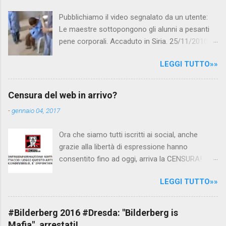
i
Pubblichiamo il video segnalato da un utente:
Le maestre sottopongono gli alunni a pesanti
pene corporali. Accaduto in Siria. 25/11/2010
questa mattina il celebre programma TV di
LEGGI TUTTO»»
Canale 5 "Forum" si è interessato al caso,
interpellando prontamente l'ambasciata siriana,
per fare luce sulla vicenda: è emerso che il
Censura del web in arrivo?
filmato, di cui le autorità siriane erano a
-
gennaio 04, 2017
conoscenza, risale al 2004, e le maestre del
video sono state punite e allontanate dalla
Ora che siamo tutti iscritti ai social, anche
scuola. LEGGI IL SERVIZIO . staff
grazie alla libertà di espressione hanno
nocensura.com Condividi su Facebook
consentito fino ad oggi, arriva la CENSURA!
Dopo tanti tentativi di censura da parte della
LEGGI TUTTO»»
politica rispediti al mittente dai cittadini - perché
censurare avrebbe fatto perdere troppi
consensi ai vari governi - la CENSURA potrebbe
#Bilderberg 2016 #Dresda: "Bilderberg is
arrivare dall'Antitrust, ovvero l' Autorità garante
Mafia", arrestati!