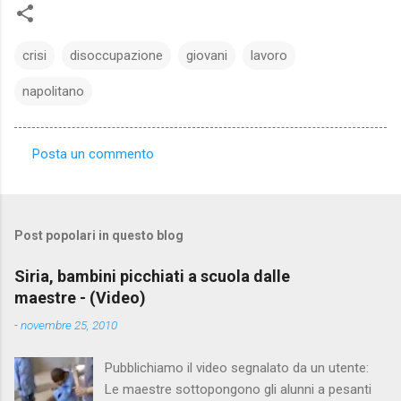
crisi
disoccupazione
giovani
lavoro
napolitano
Posta un commento
C
o
m
Post popolari in questo blog
m
e
Siria, bambini picchiati a scuola dalle
maestre - (Video)
n
t
-
novembre 25, 2010
i
Pubblichiamo il video segnalato da un utente:
Le maestre sottopongono gli alunni a pesanti