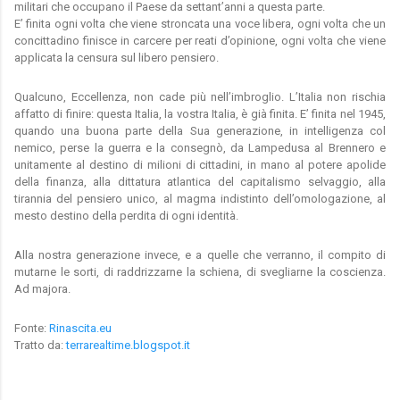
militari che occupano il Paese da settant’anni a questa parte.
E’ finita ogni volta che viene stroncata una voce libera, ogni volta che un
concittadino finisce in carcere per reati d’opinione, ogni volta che viene
applicata la censura sul libero pensiero.
Qualcuno, Eccellenza, non cade più nell’imbroglio. L’Italia non rischia
affatto di finire: questa Italia, la vostra Italia, è già finita. E’ finita nel 1945,
quando una buona parte della Sua generazione, in intelligenza col
nemico, perse la guerra e la consegnò, da Lampedusa al Brennero e
unitamente al destino di milioni di cittadini, in mano al potere apolide
della finanza, alla dittatura atlantica del capitalismo selvaggio, alla
tirannia del pensiero unico, al magma indistinto dell’omologazione, al
mesto destino della perdita di ogni identità.
Alla nostra generazione invece, e a quelle che verranno, il compito di
mutarne le sorti, di raddrizzarne la schiena, di svegliarne la coscienza.
Ad majora.
Fonte:
Rinascita.eu
Tratto da:
terrarealtime.blogspot.it