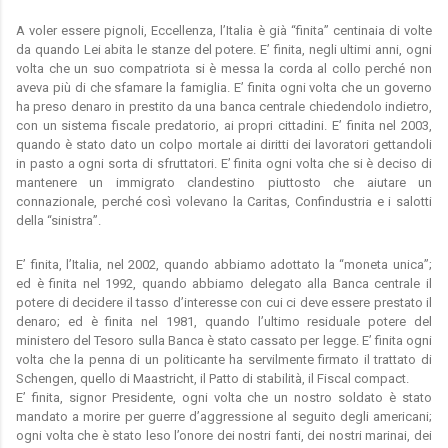
A voler essere pignoli, Eccellenza, l’Italia è già “finita” centinaia di volte
da quando Lei abita le stanze del potere. E’ finita, negli ultimi anni, ogni
volta che un suo compatriota si è messa la corda al collo perché non
aveva più di che sfamare la famiglia. E’ finita ogni volta che un governo
ha preso denaro in prestito da una banca centrale chiedendolo indietro,
con un sistema fiscale predatorio, ai propri cittadini. E’ finita nel 2003,
quando è stato dato un colpo mortale ai diritti dei lavoratori gettandoli
in pasto a ogni sorta di sfruttatori. E’ finita ogni volta che si è deciso di
mantenere un immigrato clandestino piuttosto che aiutare un
connazionale, perché così volevano la Caritas, Confindustria e i salotti
della “sinistra”.
E’ finita, l’Italia, nel 2002, quando abbiamo adottato la “moneta unica”;
ed è finita nel 1992, quando abbiamo delegato alla Banca centrale il
potere di decidere il tasso d’interesse con cui ci deve essere prestato il
denaro; ed è finita nel 1981, quando l’ultimo residuale potere del
ministero del Tesoro sulla Banca è stato cassato per legge. E’ finita ogni
volta che la penna di un politicante ha servilmente firmato il trattato di
Schengen, quello di Maastricht, il Patto di stabilità, il Fiscal compact.
E’ finita, signor Presidente, ogni volta che un nostro soldato è stato
mandato a morire per guerre d’aggressione al seguito degli americani;
ogni volta che è stato leso l’onore dei nostri fanti, dei nostri marinai, dei