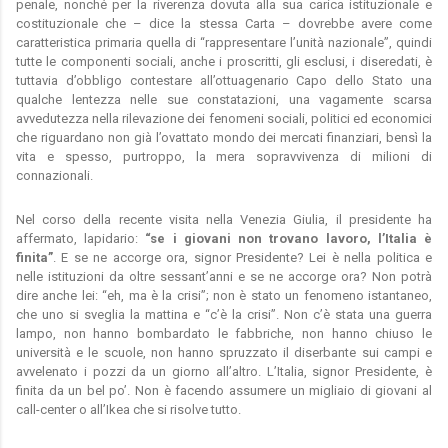
penale, nonché per la riverenza dovuta alla sua carica istituzionale e
costituzionale che – dice la stessa Carta – dovrebbe avere come
caratteristica primaria quella di “rappresentare l’unità nazionale”, quindi
tutte le componenti sociali, anche i proscritti, gli esclusi, i diseredati, è
tuttavia d’obbligo contestare all’ottuagenario Capo dello Stato una
qualche lentezza nelle sue constatazioni, una vagamente scarsa
avvedutezza nella rilevazione dei fenomeni sociali, politici ed economici
che riguardano non già l’ovattato mondo dei mercati finanziari, bensì la
vita e spesso, purtroppo, la mera sopravvivenza di milioni di
connazionali.
Nel corso della recente visita nella Venezia Giulia, il presidente ha
affermato, lapidario:
“se i giovani non trovano lavoro, l’Italia è
finita”
. E se ne accorge ora, signor Presidente? Lei è nella politica e
nelle istituzioni da oltre sessant’anni e se ne accorge ora? Non potrà
dire anche lei: “eh, ma è la crisi”; non è stato un fenomeno istantaneo,
che uno si sveglia la mattina e “c’è la crisi”. Non c’è stata una guerra
lampo, non hanno bombardato le fabbriche, non hanno chiuso le
università e le scuole, non hanno spruzzato il diserbante sui campi e
avvelenato i pozzi da un giorno all’altro. L’Italia, signor Presidente, è
finita da un bel po’. Non è facendo assumere un migliaio di giovani al
call-center o all’Ikea che si risolve tutto.