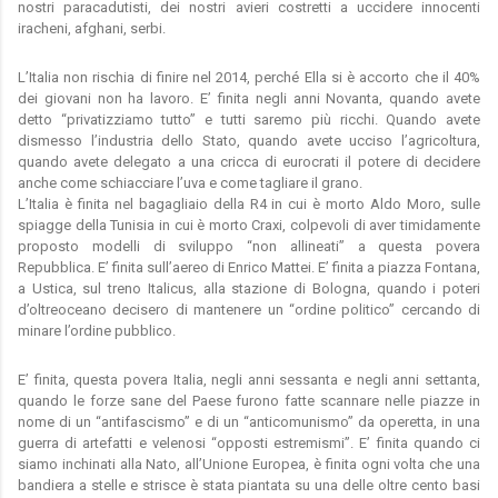
nostri paracadutisti, dei nostri avieri costretti a uccidere innocenti
iracheni, afghani, serbi.
L’Italia non rischia di finire nel 2014, perché Ella si è accorto che il 40%
dei giovani non ha lavoro. E’ finita negli anni Novanta, quando avete
detto “privatizziamo tutto” e tutti saremo più ricchi. Quando avete
dismesso l’industria dello Stato, quando avete ucciso l’agricoltura,
quando avete delegato a una cricca di eurocrati il potere di decidere
anche come schiacciare l’uva e come tagliare il grano.
L’Italia è finita nel bagagliaio della R4 in cui è morto Aldo Moro, sulle
spiagge della Tunisia in cui è morto Craxi, colpevoli di aver timidamente
proposto modelli di sviluppo “non allineati” a questa povera
Repubblica. E’ finita sull’aereo di Enrico Mattei. E’ finita a piazza Fontana,
a Ustica, sul treno Italicus, alla stazione di Bologna, quando i poteri
d’oltreoceano decisero di mantenere un “ordine politico” cercando di
minare l’ordine pubblico.
E’ finita, questa povera Italia, negli anni sessanta e negli anni settanta,
quando le forze sane del Paese furono fatte scannare nelle piazze in
nome di un “antifascismo” e di un “anticomunismo” da operetta, in una
guerra di artefatti e velenosi “opposti estremismi”. E’ finita quando ci
siamo inchinati alla Nato, all’Unione Europea, è finita ogni volta che una
bandiera a stelle e strisce è stata piantata su una delle oltre cento basi