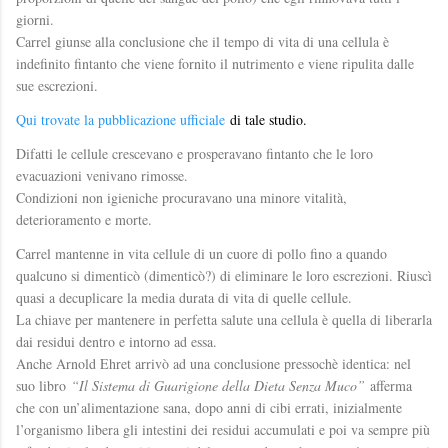
giorni.
Carrel giunse alla conclusione che il tempo di vita di una cellula è
indefinito fintanto che viene fornito il nutrimento e viene ripulita dalle
sue escrezioni.
Qui trovate la pubblicazione ufficiale
di tale studio.
Difatti le cellule crescevano e prosperavano fintanto che le loro
evacuazioni venivano rimosse.
Condizioni non igieniche procuravano una minore vitalità,
deterioramento e morte.
Carrel mantenne in vita cellule di un cuore di pollo fino a quando
qualcuno si dimenticò (dimenticò?) di eliminare le loro escrezioni. Riuscì
quasi a decuplicare la media durata di vita di quelle cellule.
La chiave per mantenere in perfetta salute una cellula è quella di liberarla
dai residui dentro e intorno ad essa.
Anche Arnold Ehret arrivò ad una conclusione pressochè identica: nel
suo libro
“Il Sistema di Guarigione della Dieta Senza Muco”
afferma
che con un’alimentazione sana, dopo anni di cibi errati, inizialmente
l’organismo libera gli intestini dei residui accumulati e poi va sempre più