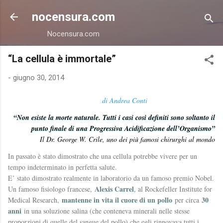
Passa ai contenuti principali
nocensura.com
Nocensura.com
“La cellula è immortale”
-
giugno 30, 2014
di Andrea Conti
“Non esiste la morte naturale. Tutti i casi così definiti sono soltanto il
punto finale di una Progressiva Acidificazione dell’Organismo”
Il Dr. George W. Crile, uno dei più famosi chirurghi al mondo
In passato è stato dimostrato che una cellula potrebbe vivere per un
tempo indeterminato in perfetta salute.
E’ stato dimostrato realmente in laboratorio da un famoso premio Nobel.
Alexis Carrel
Un famoso fisiologo francese,
, al Rockefeller Institute for
mantenne in vita il cuore di un pollo
30
Medical Research,
per circa
anni
in una soluzione salina (che conteneva minerali nelle stesse
proporzioni di quelle del sangue del pollo) che egli rinnovava tutti i