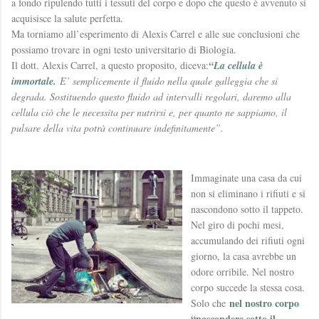
a fondo ripulendo tutti i tessuti del corpo e dopo che questo è avvenuto si
acquisisce la salute perfetta.
Ma torniamo all’esperimento di Alexis Carrel e alle sue conclusioni che
possiamo trovare in ogni testo universitario di Biologia.
Il dott. Alexis Carrel, a questo proposito, diceva:
“La cellula è
immortale.
E’ semplicemente il fluido nella quale galleggia che si
degrada. Sostituendo questo fluido ad intervalli regolari, daremo alla
cellula ciò che le necessita per nutrirsi e, per quanto ne sappiamo, il
pulsare della vita potrà continuare indefinitamente”.
Immaginate una casa da cui
non si eliminano i rifiuti e si
nascondono sotto il tappeto.
Nel giro di pochi mesi,
accumulando dei rifiuti ogni
giorno, la casa avrebbe un
odore orribile. Nel nostro
corpo succede la stessa cosa.
nel nostro corpo
Solo che
“nascondere sotto il