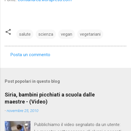
salute
scienza
vegan
vegetariani
Posta un commento
C
o
m
Post popolari in questo blog
m
e
Siria, bambini picchiati a scuola dalle
maestre - (Video)
n
t
-
novembre 25, 2010
i
Pubblichiamo il video segnalato da un utente: