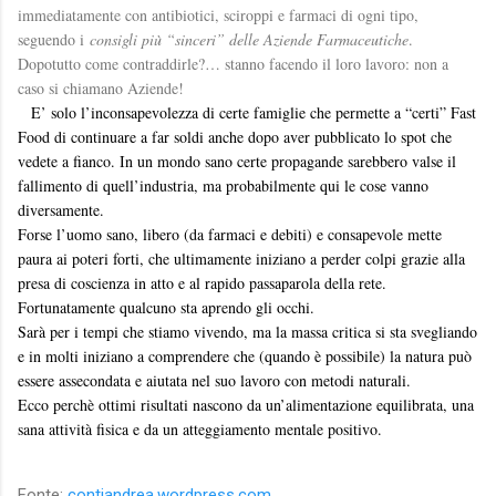
immediatamente con antibiotici, sciroppi e farmaci di ogni tipo,
seguendo i
consigli più “sinceri” delle Aziende Farmaceutiche
.
Dopotutto come contraddirle?… stanno facendo il loro lavoro: non a
caso si chiamano Aziende!
E’ solo l’inconsapevolezza di certe famiglie che permette a “certi” Fast
Food di continuare a far soldi anche dopo aver pubblicato lo spot che
vedete a fianco. In un mondo sano certe propagande sarebbero valse il
fallimento di quell’industria, ma probabilmente qui le cose vanno
diversamente.
Forse l’uomo sano, libero (da farmaci e debiti) e consapevole mette
paura ai poteri forti, che ultimamente iniziano a perder colpi grazie alla
presa di coscienza in atto e al rapido passaparola della rete.
Fortunatamente qualcuno sta aprendo gli occhi.
Sarà per i tempi che stiamo vivendo, ma la massa critica si sta svegliando
e in molti iniziano a comprendere che (quando è possibile) la natura può
essere assecondata e aiutata nel suo lavoro con metodi naturali.
Ecco perchè ottimi risultati nascono da un’alimentazione equilibrata, una
sana attività fisica e da un atteggiamento mentale positivo.
Fonte:
contiandrea.wordpress.com