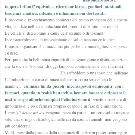
tappeto i rifiuti” equivale a ritenzione idrica, gonfiori intestinali,
tossiemia ematica, infezioni e infiammazioni dei tessuti.
Il processo d’invecchiamento comincia dal primo momento della nostra
vita, consiste nell’accumulazione dei prodotti di rifiuto non espulsi.
Le cellule si deteriorano a causa dell’accumulo di tossine!!
Inconsapevolmente, ci intossichiamo da soli e nessuno ce lo dice.
Il nostro organismo è la macchina più perfetta e meravigliosa che possa
esistere.
Per questo ha la bellissima capacità di autoguarigione e disintossicazione
che la società “evoluta” di oggi tampona continuamente con i farmaci.
Un raffreddore o una tosse che indicano
l’eliminazione in corso di muco dal nostro corpo spaventano le
si inizia fin da piccoli (inconsapevoli e innocenti) con i
mamme… e
farmaci, quando in realtà basterebbe lasciare lavorare e riposare il
nostro corpo affinchè completi l’eliminazione di scorie
e smettere di
imbottirlo di cibo e farmaci proprio quando è in fase di eliminazione.
I
consigli dei nostri avi
vengono messi da parte… un aereosol di acqua e
sale, una siringa di fisiologica nelle cavità nasali, fumenti, non vengono
più considerati.
Molti, presi dalla paura e dalla mancanza di pazienza preferiscono agire