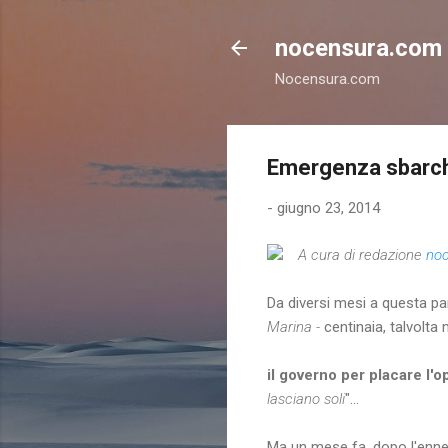
nocensura.com
Nocensura.com
Emergenza sbarchi:
-
giugno 23, 2014
A cura di redazione
no
Da diversi mesi a questa p
Marina -
centinaia, talvolta m
il governo per placare l'o
lasciano soli
"...
Ma un mese fa, dopo l'enne