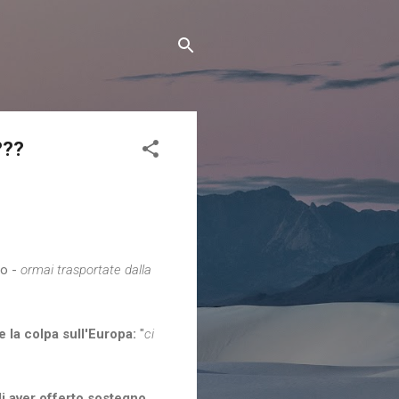
???
no -
ormai trasportate dalla
se la colpa sull'Europa:
"
ci
i aver offerto sostegno