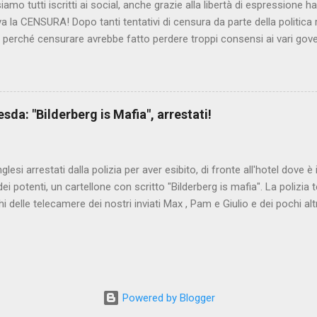
iamo tutti iscritti ai social, anche grazie alla libertà di espressione 
iva la CENSURA! Dopo tanti tentativi di censura da parte della politica r
 - perché censurare avrebbe fatto perdere troppi consensi ai vari go
dall'Antitrust, ovvero l' Autorità garante della concorrenza e del me
 non confondere con AGCOM) tra l'altro il momento è proprizio perc
nzi ma il buon Renziloni , controfigura di Renzi messo li per mettere
'ex sindaco di Firenze sarebbero state sconvenienti , dai miliardi da 
da: "Bilderberg is Mafia", arrestati!
nto della censura del web. Renzi è tornato a casa, a farsi riprend
 cittadino, e grazie alla propaganda tornerà in sella presto. Ma tor
Con la scusa di contrastare no...
inglesi arrestati dalla polizia per aver esibito, di fronte all'hotel dove 
i potenti, un cartellone con scritto "Bilderberg is mafia". La polizia te
hi delle telecamere dei nostri inviati Max , Pam e Giulio e dei pochi alt
a cui quelli del blog di controinformazione anglofona Infowars di Alex 
che la scena fosse ripresa. E' quanto raccontano i nostri amici inviati
nto in diretta, che potete vedere qui:
www.facebook.com/nocensura/videos/1189040361147055/ L'articolo d
ndiale : Dresda, espongono cartello "Bilderberg is mafia", arrestati!
Powered by Blogger
ritanwo.altervista.org/dresda-espongono-cartello-bilderberg-is-mafia-