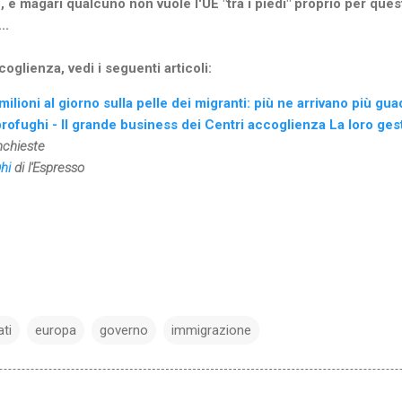
no, e magari qualcuno non vuole l'UE "tra i piedi" proprio per qu
..
oglienza, vedi i seguenti articoli:
ilioni al giorno sulla pelle dei migranti: più ne arrivano più g
 profughi - Il grande business dei Centri accoglienza La loro ge
nchieste
hi
di l'Espresso
ti
europa
governo
immigrazione