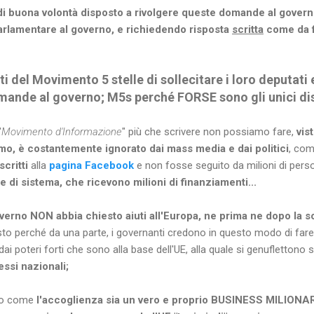
di buona volontà disposto a rivolgere queste domande al gover
arlamentare al governo, e richiedendo risposta
scritta
come da f
ti del Movimento 5 stelle di sollecitare i loro deputati 
ande al governo; M5s perché FORSE sono gli unici disp
"
Movimento d'Informazione
" più che scrivere non possiamo fare,
vis
imo, è costantemente ignorato dai mass media e dai politici
, co
scritti
alla
pagina Facebook
e non fosse seguito da milioni di pers
he di sistema, che ricevono milioni di finanziamenti...
verno NON abbia chiesto aiuti all'Europa, ne prima ne dopo la s
to perché da una parte, i governanti credono in questo modo di fare b
 dai poteri forti che sono alla base dell'UE, alla quale si genufletto
essi nazionali;
rio come
l'accoglienza sia un vero e proprio BUSINESS MILIONAR