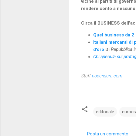
vicine ai partiti di gover
rendere conto a nessuno.
Circa il BUSINESS dell'acc
Quel business da 2 m
Italiani mercanti di
d'oro
Di
Repubblica i
Chi specula sui profug
Staff
nocensura.com
editoriale
eurocra
Posta un commento