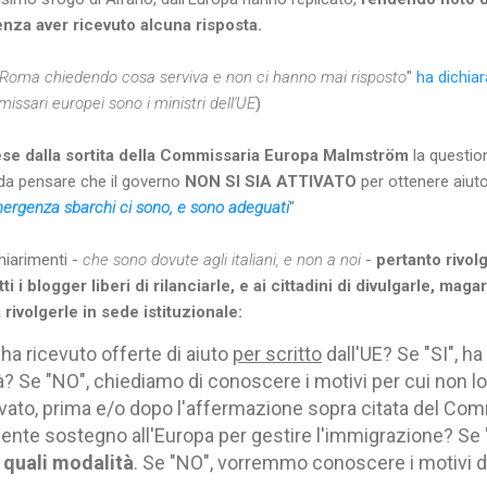
enza aver ricevuto alcuna risposta.
Roma chiedendo cosa serviva e non ci hanno mai risposto
"
ha dichia
issari europei sono i ministri dell'UE
)
ese dalla sortita della Commissaria Europa Malmström
la questi
 da pensare che il governo
NON SI SIA ATTIVATO
per ottenere aiuto
'emergenza sbarchi ci sono, e sono adeguati
"
iarimenti -
che sono dovute agli italiani, e non a noi
-
pertanto rivol
i blogger liberi di rilanciarle, e ai cittadini di divulgarle, magari
 rivolgerle in sede istituzionale:
 ha ricevuto offerte di aiuto
per scritto
dall'UE? Se "SI", h
? Se "NO", chiediamo di conoscere i motivi per cui non lo
tivato, prima e/o dopo l'affermazione sopra citata del Co
mente sostegno all'Europa per gestire l'immigrazione? Se
 quali modalità
. Se "NO", vorremmo conoscere i motivi d