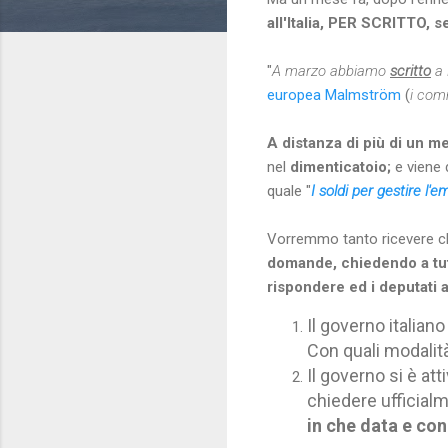
all'Italia, PER SCRITTO, s
"
A marzo abbiamo
scritto
a 
europea Malmström
(
i comm
A distanza di più di un m
nel
dimenticatoio;
e viene
quale "
I soldi per gestire l
Vorremmo tanto ricevere ch
domande, chiedendo a tutti 
rispondere ed i deputati a
Il governo italiano
Con quali modalità
Il governo si è at
chiedere ufficial
in che data e
con