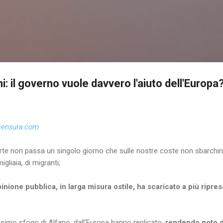
Passa ai contenuti principali
 il governo vuole davvero l'aiuto dell'Europa
censura.com
arte non passa un singolo giorno che sulle nostre coste non sbarchi
igliaia, di migranti;
pinione pubblica, in larga misura ostile, ha scaricato a più ripre
simo sfogo di Alfano, dall'Europa hanno replicato,
rendendo noto d