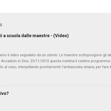
og
ti a scuola dalle maestre - (Video)
amo il video segnalato da un utente: Le maestre sottopongono gli al
. Accaduto in Siria. 25/11/2010 questa mattina il celebre programma 
to al caso, interpellando prontamente l'ambasciata siriana, per fare 
lmato, di cui le autorità siriane erano a conoscenza, risale al 2004, e 
ite e allontanate dalla scuola. LEGGI IL SERVIZIO . staff nocensura
rivo?