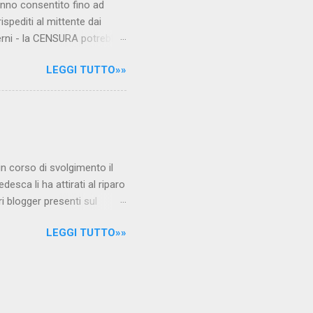
hanno consentito fino ad
ispediti al mittente dai
verni - la CENSURA potrebbe
rcato , nota anche come
LEGGI TUTTO»»
hé al governo non c'è più
 la faccia su quelle misure
sborsare per le banche allo
ere mentre fa la spesa come
niamo alla questione
è in corso di svolgimento il
desca li ha attirati al riparo
ri blogger presenti sul
Jones, e li ha arrestati,
LEGGI TUTTO»»
 durante l'ultimo
i La verità sul nuovo
arrestati/ Per garantire la