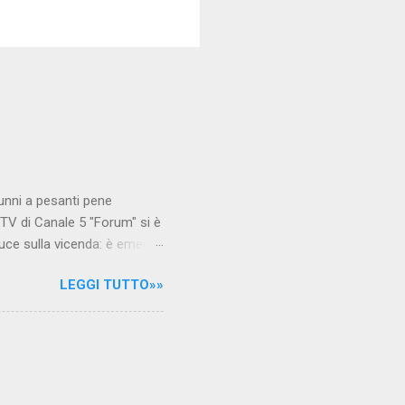
unni a pesanti pene
TV di Canale 5 "Forum" si è
luce sulla vicenda: è emerso
le maestre del video sono
LEGGI TUTTO»»
.com Condividi su Facebook