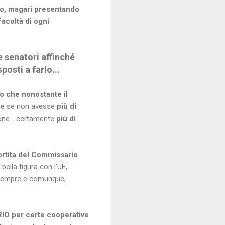
no, magari presentando
acoltà di ogni
e senatori affinché
osti a farlo...
to che nonostante il
me se non avesse
più di
one... certamente
più di
ortita del Commissario
ella figura con l'UE,
no sempre e comunque,
IO per certe cooperative