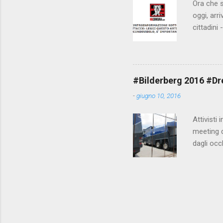
Ora che s
oggi, arr
cittadini
arrivare 
AGCM (da
Matteo Re
che per l
#Bilderberg 2016 #Dres
sdoganame
-
giugno 10, 2016
un comune
censura. 
Attivisti 
meeting de
dagli occ
posto, tr
evitando 
collegame
https://
ordine mo
http://ve