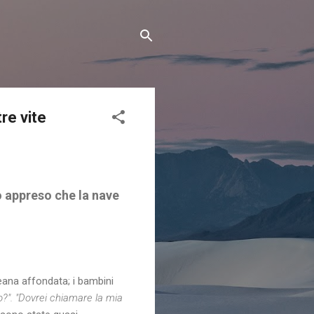
re vite
o appreso che la nave
eana affondata; i bambini
". "Dovrei chiamare la mia