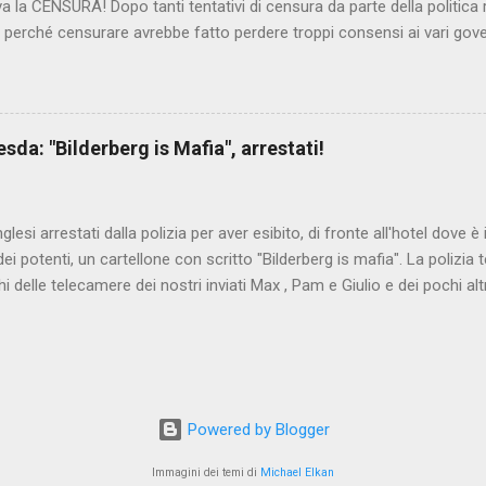
iva la CENSURA! Dopo tanti tentativi di censura da parte della politica r
 - perché censurare avrebbe fatto perdere troppi consensi ai vari go
dall'Antitrust, ovvero l' Autorità garante della concorrenza e del me
 non confondere con AGCOM) tra l'altro il momento è proprizio perc
nzi ma il buon Renziloni , controfigura di Renzi messo li per mettere
'ex sindaco di Firenze sarebbero state sconvenienti , dai miliardi da 
da: "Bilderberg is Mafia", arrestati!
nto della censura del web. Renzi è tornato a casa, a farsi riprend
 cittadino, e grazie alla propaganda tornerà in sella presto. Ma tor
Con la scusa di contrastare no...
inglesi arrestati dalla polizia per aver esibito, di fronte all'hotel dove 
i potenti, un cartellone con scritto "Bilderberg is mafia". La polizia te
hi delle telecamere dei nostri inviati Max , Pam e Giulio e dei pochi alt
a cui quelli del blog di controinformazione anglofona Infowars di Alex 
che la scena fosse ripresa. E' quanto raccontano i nostri amici inviati
nto in diretta, che potete vedere qui:
www.facebook.com/nocensura/videos/1189040361147055/ L'articolo d
ndiale : Dresda, espongono cartello "Bilderberg is mafia", arrestati!
Powered by Blogger
ritanwo.altervista.org/dresda-espongono-cartello-bilderberg-is-mafia-
 del gruppo Bilderberg la polizia tedesca sta dispiega...
Immagini dei temi di
Michael Elkan