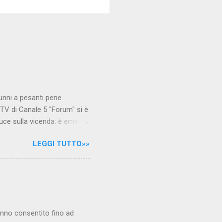
unni a pesanti pene
TV di Canale 5 "Forum" si è
luce sulla vicenda: è emerso
le maestre del video sono
LEGGI TUTTO»»
.com Condividi su Facebook
hanno consentito fino ad