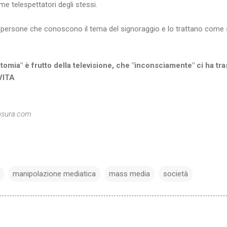
 telespettatori degli stessi.
on persone che conoscono il tema del signoraggio e lo trattano come
omia" è frutto della televisione, che "inconsciamente" ci ha t
VITA
nsura.com
manipolazione mediatica
mass media
società