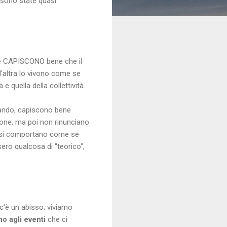
i sono state quasi
e CAPISCONO bene che il
ll'altra lo vivono come se
 quella della collettività.
tando, capiscono bene
zione, ma poi non rinunciano
 e si comportano come se
sero qualcosa di "teorico",
 c'è un abisso; viviamo
o agli eventi
che ci