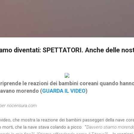
Passa ai contenuti principali
iamo diventati: SPETTATORI. Anche delle nost
e riprende le reazioni dei bambini coreani quando hann
tavano morendo (
GUARDA IL VIDEO
)
 per nocensura.com
video, che mostra la reazione dei bambini passeggeri della nave cor
 morti, che la nave stava colando a picco: "
Davvero stiamo morendo?