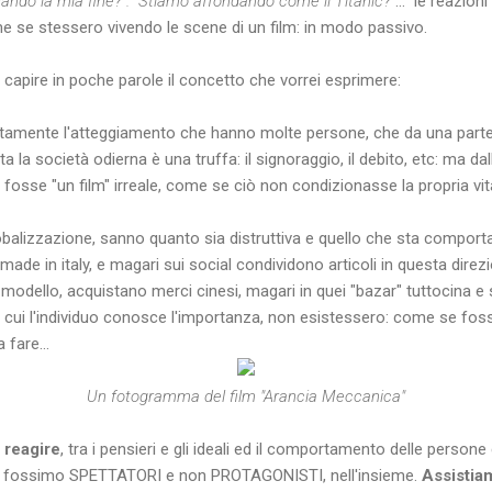
ando la mia fine?". "Stiamo affondando come il Titanic?"
... le reazion
ome se stessero vivendo le scene di un film: in modo passivo.
ar capire in poche parole il concetto che vorrei esprimere:
amente l'atteggiamento che hanno molte persone, che da una part
a la società odierna è una truffa: il signoraggio, il debito, etc: ma da
fosse "un film" irreale, come se ciò non condizionasse la propria vita e
obalizzazione, sanno quanto sia distruttiva e quello che sta compor
 made in italy, e magari sui social condividono articoli in questa dire
 modello, acquistano merci cinesi, magari in quei "bazar" tuttocina
, di cui l'individuo conosce l'importanza, non esistessero: come se fos
 fare...
Un fotogramma del film "Arancia Meccanica"
 reagire
, tra i pensieri e gli ideali ed il comportamento delle persone
 fossimo SPETTATORI e non PROTAGONISTI, nell'insieme.
Assistiam