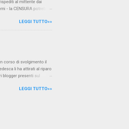
ispediti al mittente dai
verni - la CENSURA potrebbe
rcato , nota anche come
LEGGI TUTTO»»
hé al governo non c'è più
 la faccia su quelle misure
sborsare per le banche allo
ere mentre fa la spesa come
niamo alla questione
è in corso di svolgimento il
desca li ha attirati al riparo
ri blogger presenti sul
Jones, e li ha arrestati,
LEGGI TUTTO»»
 durante l'ultimo
i La verità sul nuovo
arrestati/ Per garantire la