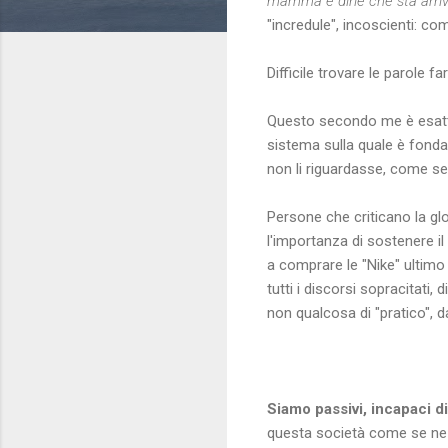
mamma e dirle che sta arriv
"incredule", incoscienti: c
Difficile trovare le parole f
Questo secondo me è esatt
sistema sulla quale è fondat
non li riguardasse, come se 
Persone che criticano la gl
l'importanza di sostenere il
a comprare le "Nike" ultimo
tutti i discorsi sopracitati
non qualcosa di "pratico", da
Siamo passivi, incapaci di
questa società come se ne