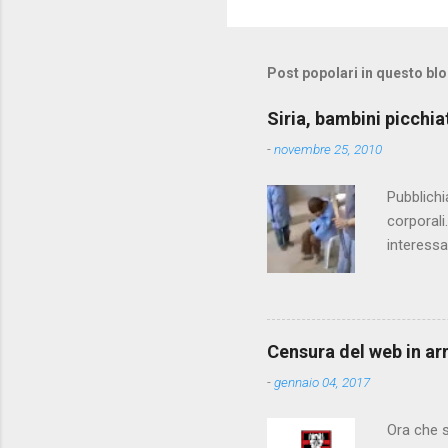
o
m
m
Post popolari in questo bl
e
Siria, bambini picchia
n
-
novembre 25, 2010
t
i
Pubblichi
corporali
interessa
che il fi
state pun
Censura del web in ar
-
gennaio 04, 2017
Ora che s