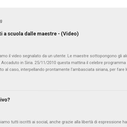
og
ti a scuola dalle maestre - (Video)
amo il video segnalato da un utente: Le maestre sottopongono gli al
. Accaduto in Siria. 25/11/2010 questa mattina il celebre programma 
to al caso, interpellando prontamente l'ambasciata siriana, per fare 
lmato, di cui le autorità siriane erano a conoscenza, risale al 2004, e 
ite e allontanate dalla scuola. LEGGI IL SERVIZIO . staff nocensura
rivo?
iamo tutti iscritti ai social, anche grazie alla libertà di espressione 