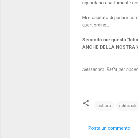
riguardano esattamente come
Mi è capitato di parlare c
quart'ordine...
Secondo me questa "lobot
ANCHE DELLA NOSTRA 
Alessandro Raffa per noce
cultura
editoriale
Posta un commento
C