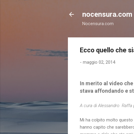
nocensura.com
Nocensura.com
Ecco quello che s
-
maggio 02, 2014
In merito al video ch
stava affondando e s
A cura di Alessandro Raffa
Mi ha colpito molto questo 
hanno capito che sarebbero