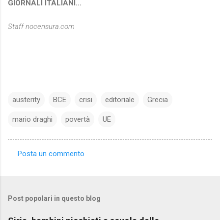
GIORNALI ITALIANI...
Staff nocensura.com
austerity
BCE
crisi
editoriale
Grecia
mario draghi
povertà
UE
Posta un commento
C
o
m
Post popolari in questo blog
m
e