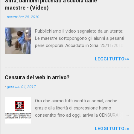
Siria, bambini picchiati a scuola dalle
maestre - (Video)
n
t
-
novembre 25, 2010
i
Pubblichiamo il video segnalato da un utente:
Le maestre sottopongono gli alunni a pesanti
pene corporali. Accaduto in Siria. 25/11/2010
questa mattina il celebre programma TV di
LEGGI TUTTO»»
Canale 5 "Forum" si è interessato al caso,
interpellando prontamente l'ambasciata siriana,
per fare luce sulla vicenda: è emerso che il
Censura del web in arrivo?
filmato, di cui le autorità siriane erano a
-
gennaio 04, 2017
conoscenza, risale al 2004, e le maestre del
video sono state punite e allontanate dalla
Ora che siamo tutti iscritti ai social, anche
scuola. LEGGI IL SERVIZIO . staff
grazie alla libertà di espressione hanno
nocensura.com Condividi su Facebook
consentito fino ad oggi, arriva la CENSURA!
Dopo tanti tentativi di censura da parte della
LEGGI TUTTO»»
politica rispediti al mittente dai cittadini - perché