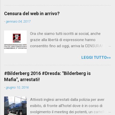
interpellando prontamente l'ambasciata siriana,
per fare luce sulla vicenda: è emerso che il
Censura del web in arrivo?
filmato, di cui le autorità siriane erano a
-
gennaio 04, 2017
conoscenza, risale al 2004, e le maestre del
video sono state punite e allontanate dalla
Ora che siamo tutti iscritti ai social, anche
scuola. LEGGI IL SERVIZIO . staff
grazie alla libertà di espressione hanno
nocensura.com Condividi su Facebook
consentito fino ad oggi, arriva la CENSURA!
Dopo tanti tentativi di censura da parte della
LEGGI TUTTO»»
politica rispediti al mittente dai cittadini - perché
censurare avrebbe fatto perdere troppi
consensi ai vari governi - la CENSURA potrebbe
#Bilderberg 2016 #Dresda: "Bilderberg is
arrivare dall'Antitrust, ovvero l' Autorità garante
Mafia", arrestati!
della concorrenza e del mercato , nota anche
-
giugno 10, 2016
come AGCM (da non confondere con AGCOM)
tra l'altro il momento è proprizio perché al
Attivisti inglesi arrestati dalla polizia per aver
governo non c'è più Matteo Renzi ma il buon
esibito, di fronte all'hotel dove è in corso di
Renziloni , controfigura di Renzi messo li per
svolgimento il meeting dei potenti, un cartellone
mettere la faccia su quelle misure che per l'ex