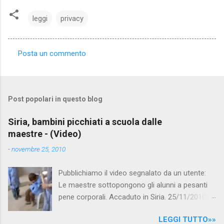
leggi
privacy
Posta un commento
C
o
m
Post popolari in questo blog
m
e
Siria, bambini picchiati a scuola dalle
maestre - (Video)
n
t
-
novembre 25, 2010
i
Pubblichiamo il video segnalato da un utente:
Le maestre sottopongono gli alunni a pesanti
pene corporali. Accaduto in Siria. 25/11/2010
questa mattina il celebre programma TV di
LEGGI TUTTO»»
Canale 5 "Forum" si è interessato al caso,