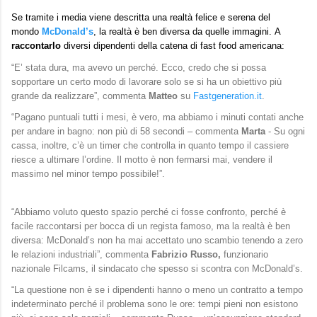
Se tramite i media viene descritta una realtà felice e serena del
mondo
McDonald’s
, la realtà è ben diversa da quelle immagini. A
raccontarlo
diversi dipendenti della catena di fast food americana:
“E’ stata dura, ma avevo un perché. Ecco, credo che si possa
sopportare un certo modo di lavorare solo se si ha un obiettivo più
grande da realizzare”, commenta
Matteo
su
Fastgeneration.it
.
“Pagano puntuali tutti i mesi, è vero, ma abbiamo i minuti contati anche
per andare in bagno: non più di 58 secondi – commenta
Marta
- Su ogni
cassa, inoltre, c’è un timer che controlla in quanto tempo il cassiere
riesce a ultimare l’ordine. Il motto è non fermarsi mai, vendere il
massimo nel minor tempo possibile!”.
“Abbiamo voluto questo spazio perché ci fosse confronto, perché è
facile raccontarsi per bocca di un regista famoso, ma la realtà è ben
diversa: McDonald’s non ha mai accettato uno scambio tenendo a zero
le relazioni industriali”, commenta
Fabrizio Russo,
funzionario
nazionale Filcams, il sindacato che spesso si scontra con McDonald’s.
“La questione non è se i dipendenti hanno o meno un contratto a tempo
indeterminato perché il problema sono le ore: tempi pieni non esistono