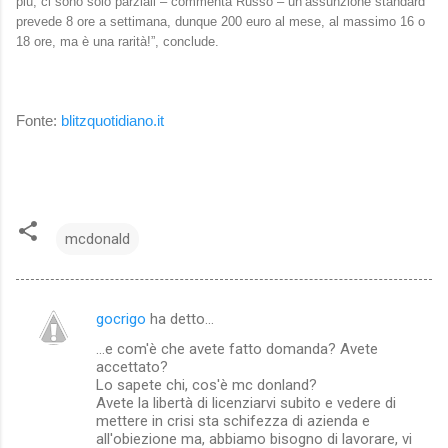
più, ci sono solo parziali – commenta Russo – un’assunzione standard
prevede 8 ore a settimana, dunque 200 euro al mese, al massimo 16 o
18 ore, ma è una rarità!”, conclude.
Fonte:
blitzquotidiano.it
mcdonald
gocrigo
ha detto…
C
...e com'è che avete fatto domanda? Avete
o
accettato?
m
Lo sapete chi, cos'è mc donland?
Avete la libertà di licenziarvi subito e vedere di
m
mettere in crisi sta schifezza di azienda e
all'obiezione ma, abbiamo bisogno di lavorare, vi
e