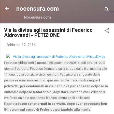
Passa ai contenuti principali
nocensura.com
Nocensura.com
Via la divisa agli assassini di Federico
Aldrovandi - PETIZIONE
-
febbraio 12, 2014
Federico Aldrovandi è morto il 25 settembre 2005, a soli 18 anni. Quel
giorno il corpo di Federico è rimasto sulla strada dalle 6 di mattina alle
11, quando la polizia avvisò i genitori. Federico era sfigurato dalle
percosse e sui suoi vestiti si aprivano larghe macchie di sangue.
I
poliziotti, poi condannati in via definitiva per eccesso colposo in
omicidio colposo tentarono di depistare
, dicendo che Federico si
era ferito da solo sbattendo la testa contro i pali della luce.
Eppure
adesso sono tornati in servizio, dopo aver provocato ben
54 lesioni sul corpo di Federico portandolo alla morte.