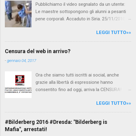
Pubblichiamo il video segnalato da un utente:
Le maestre sottopongono gli alunni a pesanti
pene corporali. Accaduto in Siria. 25/11/2010
questa mattina il celebre programma TV di
LEGGI TUTTO»»
Canale 5 "Forum" si è interessato al caso,
interpellando prontamente l'ambasciata siriana,
per fare luce sulla vicenda: è emerso che il
Censura del web in arrivo?
filmato, di cui le autorità siriane erano a
-
gennaio 04, 2017
conoscenza, risale al 2004, e le maestre del
video sono state punite e allontanate dalla
Ora che siamo tutti iscritti ai social, anche
scuola. LEGGI IL SERVIZIO . staff
grazie alla libertà di espressione hanno
nocensura.com Condividi su Facebook
consentito fino ad oggi, arriva la CENSURA!
Dopo tanti tentativi di censura da parte della
LEGGI TUTTO»»
politica rispediti al mittente dai cittadini - perché
censurare avrebbe fatto perdere troppi
consensi ai vari governi - la CENSURA potrebbe
#Bilderberg 2016 #Dresda: "Bilderberg is
arrivare dall'Antitrust, ovvero l' Autorità garante
Mafia", arrestati!
della concorrenza e del mercato , nota anche