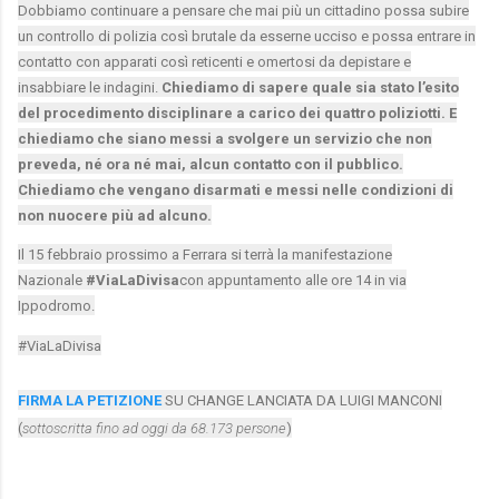
Dobbiamo continuare a pensare che mai più un cittadino possa subire
un controllo di polizia così brutale da esserne ucciso e possa entrare in
contatto con apparati così reticenti e omertosi da depistare e
insabbiare le indagini.
Chiediamo di sapere quale sia stato l’esito
del procedimento disciplinare a carico dei quattro poliziotti. E
chiediamo che siano messi a svolgere un servizio che non
preveda, né ora né mai, alcun contatto con il pubblico.
Chiediamo che vengano disarmati e messi nelle condizioni di
non nuocere più ad alcuno.
Il 15 febbraio prossimo a Ferrara si terrà la manifestazione
Nazionale
#ViaLaDivisa
con appuntamento alle ore 14 in via
Ippodromo.
#ViaLaDivisa
FIRMA LA PETIZIONE
SU CHANGE LANCIATA DA LUIGI MANCONI
(
sottoscritta fino ad oggi da 68.173 persone
)