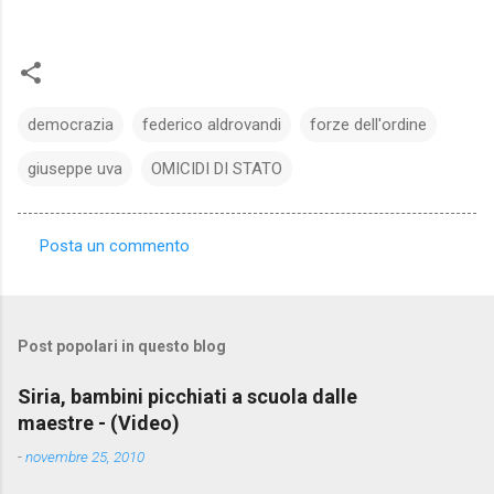
democrazia
federico aldrovandi
forze dell'ordine
giuseppe uva
OMICIDI DI STATO
Posta un commento
C
o
m
Post popolari in questo blog
m
e
Siria, bambini picchiati a scuola dalle
maestre - (Video)
n
t
-
novembre 25, 2010
i