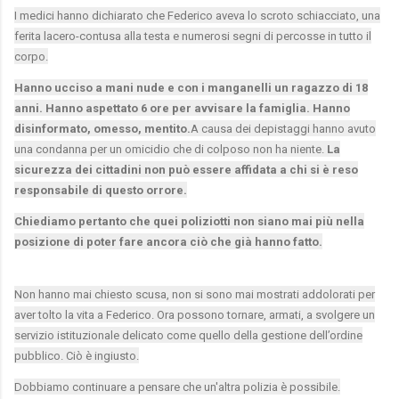
I medici hanno dichiarato che Federico aveva lo scroto schiacciato, una
ferita lacero-contusa alla testa e numerosi segni di percosse in tutto il
corpo.
Hanno ucciso a mani nude e con i manganelli un ragazzo di 18
anni. Hanno aspettato 6 ore per avvisare la famiglia. Hanno
disinformato, omesso, mentito.
A causa dei depistaggi hanno avuto
una condanna per un omicidio che di colposo non ha niente.
La
sicurezza dei cittadini non può essere affidata a chi si è reso
responsabile di questo orrore.
Chiediamo pertanto che quei poliziotti non siano mai più nella
posizione di poter fare ancora ciò che già hanno fatto.
Non hanno mai chiesto scusa, non si sono mai mostrati addolorati per
aver tolto la vita a Federico. Ora possono tornare, armati, a svolgere un
servizio istituzionale delicato come quello della gestione dell’ordine
pubblico. Ciò è ingiusto.
Dobbiamo continuare a pensare che un'altra polizia è possibile.