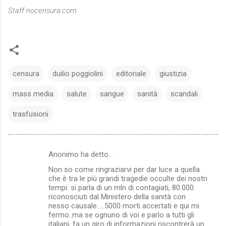
Staff nocensura.com
censura
duilio poggiolini
editoriale
giustizia
mass media
salute
sangue
sanità
scandali
trasfusioni
Anonimo ha detto…
C
Non so come ringraziarvi per dar luce a quella
o
che è tra le più grandi tragedie occulte dei nostri
m
tempi: si parla di un mln di contagiati, 80.000
riconosciuti dal Ministero della sanità con
m
nesso causale.....5000 morti accertati e qui mi
fermo..ma se ognuno di voi e parlo a tutti gli
e
italiani, fa un giro di informazioni riscontrerà un