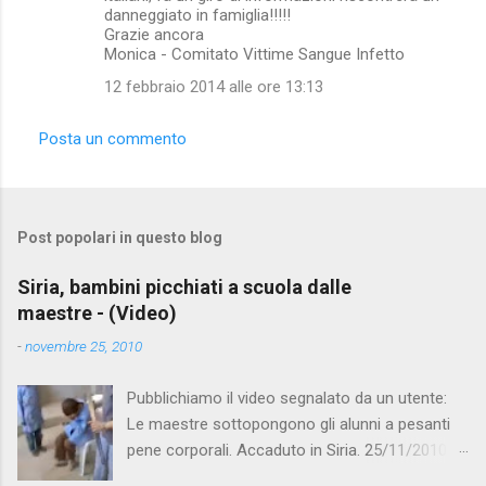
n
danneggiato in famiglia!!!!!
Grazie ancora
t
Monica - Comitato Vittime Sangue Infetto
i
12 febbraio 2014 alle ore 13:13
Posta un commento
Post popolari in questo blog
Siria, bambini picchiati a scuola dalle
maestre - (Video)
-
novembre 25, 2010
Pubblichiamo il video segnalato da un utente:
Le maestre sottopongono gli alunni a pesanti
pene corporali. Accaduto in Siria. 25/11/2010
questa mattina il celebre programma TV di