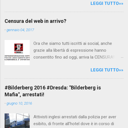
LEGGI TUTTO»»
Canale 5 "Forum" si è interessato al caso,
interpellando prontamente l'ambasciata siriana,
per fare luce sulla vicenda: è emerso che il
Censura del web in arrivo?
filmato, di cui le autorità siriane erano a
-
gennaio 04, 2017
conoscenza, risale al 2004, e le maestre del
video sono state punite e allontanate dalla
Ora che siamo tutti iscritti ai social, anche
scuola. LEGGI IL SERVIZIO . staff
grazie alla libertà di espressione hanno
nocensura.com Condividi su Facebook
consentito fino ad oggi, arriva la CENSURA!
Dopo tanti tentativi di censura da parte della
LEGGI TUTTO»»
politica rispediti al mittente dai cittadini - perché
censurare avrebbe fatto perdere troppi
consensi ai vari governi - la CENSURA potrebbe
#Bilderberg 2016 #Dresda: "Bilderberg is
arrivare dall'Antitrust, ovvero l' Autorità garante
Mafia", arrestati!
della concorrenza e del mercato , nota anche
-
giugno 10, 2016
come AGCM (da non confondere con AGCOM)
tra l'altro il momento è proprizio perché al
Attivisti inglesi arrestati dalla polizia per aver
governo non c'è più Matteo Renzi ma il buon
esibito, di fronte all'hotel dove è in corso di
Renziloni , controfigura di Renzi messo li per