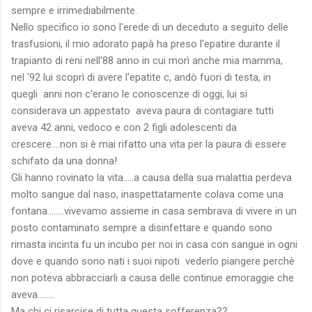
sempre e irrimediabilmente.
Nello specifico io sono l'erede di un deceduto a seguito delle
trasfusioni, il mio adorato papà ha preso l'epatire durante il
trapianto di reni nell'88 anno in cui morì anche mia mamma,
nel '92 lui scoprì di avere l'epatite c, andò fuori di testa, in
quegli anni non c'erano le conoscenze di oggi, lui si
considerava un appestato aveva paura di contagiare tutti
aveva 42 anni, vedoco e con 2 figli adolescenti da
crescere....non si è mai rifatto una vita per la paura di essere
schifato da una donna!
Gli hanno rovinato la vita.....a causa della sua malattia perdeva
molto sangue dal naso, inaspettatamente colava come una
fontana........vivevamo assieme in casa sembrava di vivere in un
posto contaminato sempre a disinfettare e quando sono
rimasta incinta fu un incubo per noi in casa con sangue in ogni
dove e quando sono nati i suoi nipoti vederlo piangere perchè
non poteva abbracciarli a causa delle continue emoraggie che
aveva........
Ma chi ci risarcise di tutta questa sofferenza??