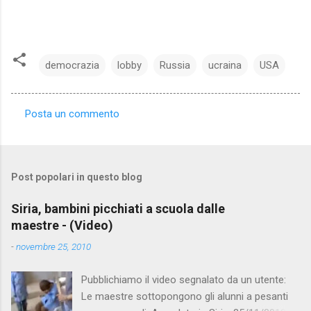
democrazia
lobby
Russia
ucraina
USA
Posta un commento
C
o
m
Post popolari in questo blog
m
e
Siria, bambini picchiati a scuola dalle
maestre - (Video)
n
t
-
novembre 25, 2010
i
Pubblichiamo il video segnalato da un utente:
Le maestre sottopongono gli alunni a pesanti