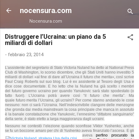
Passa ai contenuti principali
nocensura.com
Nocensura.com
Distruggere l’Ucraina: un piano da 5
miliardi di dollari
-
febbraio 23, 2014
L’assistente del segretario di Stato Victoria Nuland ha detto al National Press
Club di Washington, lo scorso dicembre, che gli Stati Uniti hanno investito 5
miliardi di dollari «al fine di dare all’Ucraina il
futuro
che merita», così scrive
Paul Craig Roberts sul suo blog. Lui è ex assistente al Tesoro degli
Usa
e
dice cose documentate. E ho letto che la Nuland ha già scelto i membri
del
futuro
governo ucraino per quando Yanukovic sarà stato spodestato (o
fatto fuori). L’Ucraina potrà avere così “il
futuro
che merita”. Ma
quale
futuro
merita l’Ucraina, gli ucraini? Per come stanno andando le cose
nessuno: non ci sarà l’Ucraina. Nell’indescrivibile clangore delle menzogne
che gronda dai media
mainstream la cosa principale che manca in assoluto
è la banale constatazione che Yanukovic, l’ennesimo “dittatore sanguinario”
della serie, è stato eletto a larga maggioranza dagli ucraini.
Nessuno ne contestò l’elezione quando sconfisse Viktor Yushenko, anche
se fu un boccone amaro per chi di Yushenko aveva finanziato l’ascesa. E gli
aveva
perfino procurato la