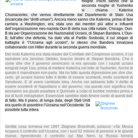
moglie. Pochi sanno che la
seconda moglie di Yushenko
si chiama Katerina
Chumacenko, che veniva direttamente dal Dipartimento di Stato
Usa
(incaricata dei “diritti umani”). Ancora meno sanno che Katerina, prima di fare
carriera a Washington, era stata uno dei membri più attivi e influenti
dell’organizzazione neo-nazista Oun-B della sua città natale, Chicago. Oun-
B sta per Organizzazione dei Nazionalisti Ucraini, di Stepan Bandera. L’Oun-
B, tutt’altro che defunta, ha dato vita al Partito Svoboda, il cui slogan di
battaglia è “l’Ucraina agli ucraini”, lo stesso che Bandera innalzava
collaborando con Hitler durante la seconda guerra mondiale.
Del resto Katerina era stata leader del Comitato del Congresso ucraino, il cui
ispiratore era Jaroslav Stetsko, braccio destro di Stepan Bandera. Che è
come dire che il governo americano si era sposato con i nazisti ucraini
emigrati negli
Usa, prima di mettere Katerina nel letto di Yushenko. Anche di
questo il mainstream non parla. Ma ho fatto questa digressione per dire che,
certo, gli ucraini hanno tutto il diritto di essere scontenti, molto scontenti di
Yanukovic. E di avere cambiato idea. Anche noi abbiamo tutto il diritto di
essere scontenti di Napolitano o del governo, ma questo non significa che
pensiamo sia giusto assaltare il Quirinale a colpi di bombe molotov prima e
poi di fucili mitragliatori. Essenziale sarebbe stato tenere conto di questi dati
di fatto. Ma il piano, di lunga data, degli Stati Uniti
era quello di assorbire l’Ucraina nell’Occidente. Se
possibile tutta intera.
Sentite cosa scriveva nel 1997 Zbignew Brzezinski, polacco: «Se Mosca
ricupera il controllo sull’Ucraina, con i suoi 52 milioni di persone e le grandi
risorse, riprendendo il controllo sul Mar Nero, la Russia tornerà