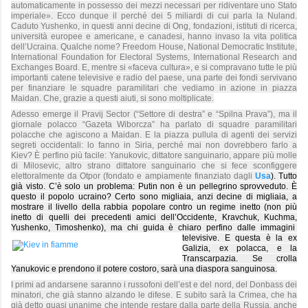
automaticamente in possesso dei mezzi necessari per ridiventare uno Stato
imperiale». Ecco dunque il perché dei 5 miliardi di cui parla la Nuland.
Caduto Yushenko, in questi anni decine di Ong, fondazioni, istituti di ricerca,
università europee e americane, e canadesi, hanno invaso la vita politica
dell’Ucraina. Qualche nome? Freedom House, National Democratic Institute,
International Foundation for Electoral Systems, International Research and
Exchanges Board. E, mentre si «faceva
cultura», e si compravano tutte le più
importanti catene televisive e radio del paese, una parte dei fondi servivano
per finanziare le squadre paramilitari che vediamo in azione in piazza
Maidan. Che, grazie a questi aiuti, si sono moltiplicate.
Adesso emerge il Pravij Sector (“Settore di destra” e “Spilna Prava”), ma il
giornale polacco “Gazeta Wiborcza” ha parlato di squadre paramilitari
polacche che agiscono a Maidan. E la piazza pullula di agenti dei servizi
segreti occidentali: lo fanno in Siria, perché mai non dovrebbero farlo a
Kiev? È perfino più facile: Yanukovic, dittatore sanguinario, appare più molle
di Milosevic, altro strano dittatore sanguinario che si fece sconfiggere
elettoralmente da Otpor (fondato e ampiamente finanziato dagli
Usa
). Tutto
già visto. C’è solo un problema: Putin non è un pellegrino sprovveduto. È
questo il popolo ucraino? Certo sono migliaia, anzi decine di migliaia, a
mostrare il livello della rabbia popolare contro un regime inetto (non più
inetto di quelli dei precedenti amici dell’Occidente, Kravchuk, Kuchma,
Yushenko, Timoshenko), ma chi guida è chiaro perfino dalle immagini
televisive. E questa è la ex
Galizia, ex polacca, e la
Transcarpazia. Se crolla
Yanukovic e prendono il
potere
costoro, sarà una diaspora sanguinosa.
I primi ad andarsene saranno i russofoni dell’est e del nord, del Donbass dei
minatori, che già stanno alzando le difese. E subito sarà la Crimea, che ha
già detto quasi unanime che intende restare dalla parte della Russia, anche