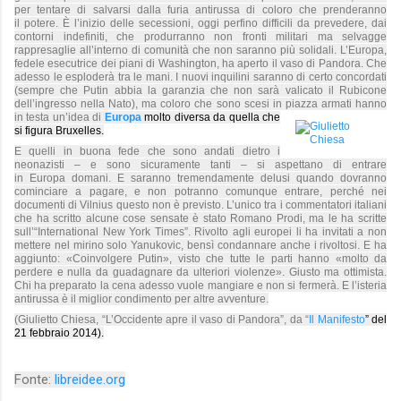
per tentare di salvarsi dalla furia antirussa di coloro che prenderanno
il
potere. È l’inizio delle secessioni, oggi perfino difficili da prevedere, dai
contorni indefiniti, che produrranno non fronti militari ma selvagge
rappresaglie all’interno di comunità che non saranno più solidali. L’Europa,
fedele esecutrice dei piani di Washington, ha aperto il vaso di Pandora. Che
adesso le esploderà tra le mani. I nuovi inquilini saranno di certo concordati
(sempre che Putin abbia la garanzia che non sarà valicato il Rubicone
dell’ingresso nella Nato), ma coloro che sono scesi in piazza armati hanno
in testa un’idea di
Europa
molto diversa da quella che
si figura
Bruxelles.
E quelli in buona fede che sono andati dietro i
neonazisti – e sono sicuramente tanti – si aspettano di entrare
in
Europa
domani. E saranno tremendamente delusi quando dovranno
cominciare a pagare, e non potranno comunque entrare, perché nei
documenti di Vilnius questo non è previsto. L’unico tra i commentatori italiani
che ha scritto alcune cose sensate è stato Romano Prodi, ma le ha scritte
sull’“International New York Times”. Rivolto agli europei li ha invitati a non
mettere nel mirino solo Yanukovic, bensì condannare anche i rivoltosi. E ha
aggiunto: «Coinvolgere Putin», visto che tutte le parti hanno «molto da
perdere e nulla da guadagnare da ulteriori violenze». Giusto ma ottimista.
Chi ha preparato la cena adesso vuole mangiare e non si fermerà. E l’isteria
antirussa è il miglior condimento per altre avventure.
(Giulietto Chiesa, “L’Occidente apre il vaso di Pandora”, da “
Il Manifesto
” del
21 febbraio 2014).
Fonte:
libreidee.org