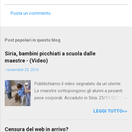
Posta un commento
C
o
m
Post popolari in questo blog
m
e
Siria, bambini picchiati a scuola dalle
maestre - (Video)
n
t
-
novembre 25, 2010
i
Pubblichiamo il video segnalato da un utente:
Le maestre sottopongono gli alunni a pesanti
pene corporali. Accaduto in Siria. 25/11/2010
questa mattina il celebre programma TV di
LEGGI TUTTO»»
Canale 5 "Forum" si è interessato al caso,
interpellando prontamente l'ambasciata siriana,
per fare luce sulla vicenda: è emerso che il
Censura del web in arrivo?