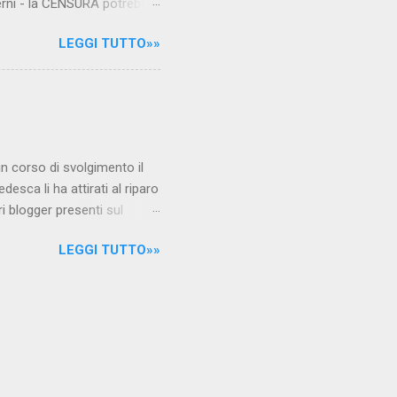
verni - la CENSURA potrebbe
rcato , nota anche come
LEGGI TUTTO»»
hé al governo non c'è più
 la faccia su quelle misure
sborsare per le banche allo
ere mentre fa la spesa come
niamo alla questione
è in corso di svolgimento il
desca li ha attirati al riparo
ri blogger presenti sul
Jones, e li ha arrestati,
LEGGI TUTTO»»
 durante l'ultimo
i La verità sul nuovo
arrestati/ Per garantire la