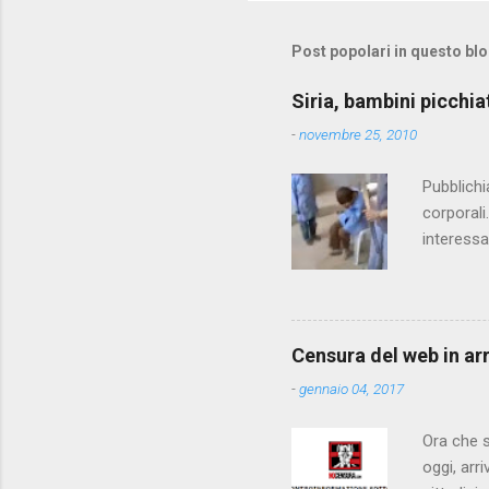
t
i
Post popolari in questo bl
Siria, bambini picchia
-
novembre 25, 2010
Pubblichi
corporali
interessa
che il fi
state pun
Censura del web in ar
-
gennaio 04, 2017
Ora che s
oggi, arr