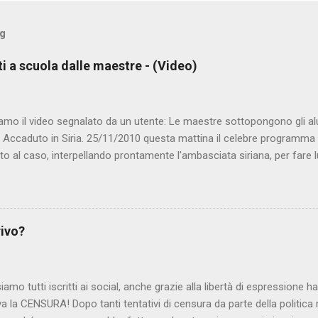
og
ti a scuola dalle maestre - (Video)
amo il video segnalato da un utente: Le maestre sottopongono gli al
. Accaduto in Siria. 25/11/2010 questa mattina il celebre programma 
to al caso, interpellando prontamente l'ambasciata siriana, per fare 
lmato, di cui le autorità siriane erano a conoscenza, risale al 2004, e 
ite e allontanate dalla scuola. LEGGI IL SERVIZIO . staff nocensura
rivo?
iamo tutti iscritti ai social, anche grazie alla libertà di espressione 
iva la CENSURA! Dopo tanti tentativi di censura da parte della politica r