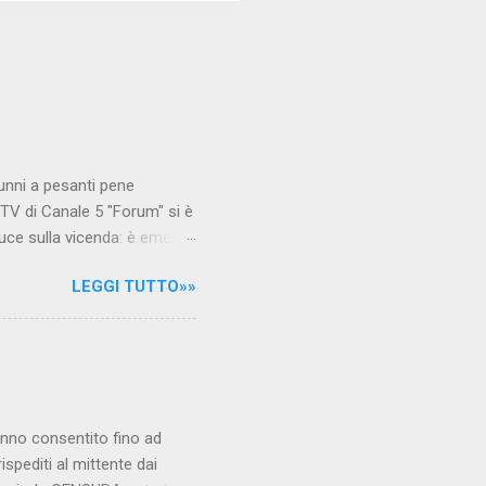
unni a pesanti pene
TV di Canale 5 "Forum" si è
luce sulla vicenda: è emerso
le maestre del video sono
LEGGI TUTTO»»
.com Condividi su Facebook
hanno consentito fino ad
ispediti al mittente dai