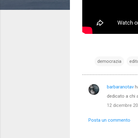
democrazia
edit
barbaranotav
h
C
dedicato a chi a
o
12 dicembre 201
m
m
Posta un commento
e
n