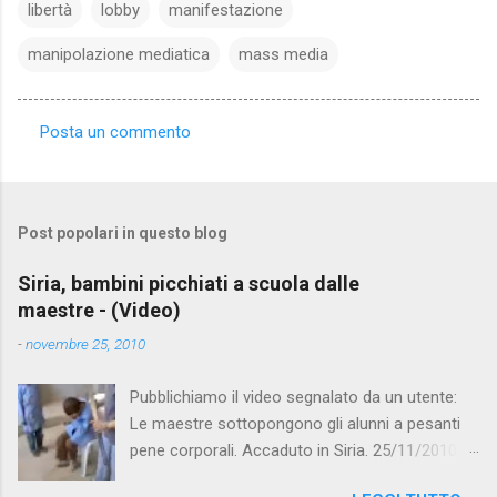
libertà
lobby
manifestazione
manipolazione mediatica
mass media
Posta un commento
C
o
m
Post popolari in questo blog
m
e
Siria, bambini picchiati a scuola dalle
maestre - (Video)
n
t
-
novembre 25, 2010
i
Pubblichiamo il video segnalato da un utente:
Le maestre sottopongono gli alunni a pesanti
pene corporali. Accaduto in Siria. 25/11/2010
questa mattina il celebre programma TV di