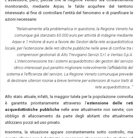
monitorando, mediante Arpav, le falde acquifere del territorio
interessato al fine di controllare l’entità del fenomeno e di pianificare le
azioni necessarie:
“Relativamente alla problematica in questione, la Regione Veneto ha
comunque già stanziato 65.000 euro per attività di indagine mediante
Arpav e 1 milione di euro a favore dei Gestori della rete acquedottistica
locale, per l’estensione delle reti idriche pubbliche nelle aree di confine tra i
comprensori gestionali di Alto Trevigiano Servizi S.r.l. e Veritas S.p.A.
L’interconnessione tra i sistemi acquedottistici dei gestori del servizio
idrico interessati può peraltro migliorare notevolmente l’affidabilità del
sistema e l’efficienza del servizio. La Regione Veneto comunuque prevede
di destinare ulteriori risorse a breve termine per estensioni di nuovi tratti di
rete acquedottistica…”
Allo stato attuale, infatti, la maggior tutela per la popolazione coinvolta
è garantita prioritariamente attraverso l’
estensione delle reti
acquedottistiche pubbliche
nelle aree attualmente non servite, con
obbligo di allacciamento da parte degli abitanti che attualmente
utilizzano pozzi ad uso privato.
Insomma, la situazione appare constantemente sotto controllo, ma