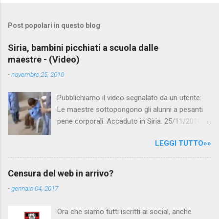
o
m
Post popolari in questo blog
m
e
Siria, bambini picchiati a scuola dalle
maestre - (Video)
n
t
-
novembre 25, 2010
i
Pubblichiamo il video segnalato da un utente:
Le maestre sottopongono gli alunni a pesanti
pene corporali. Accaduto in Siria. 25/11/2010
questa mattina il celebre programma TV di
LEGGI TUTTO»»
Canale 5 "Forum" si è interessato al caso,
interpellando prontamente l'ambasciata siriana,
per fare luce sulla vicenda: è emerso che il
Censura del web in arrivo?
filmato, di cui le autorità siriane erano a
-
gennaio 04, 2017
conoscenza, risale al 2004, e le maestre del
video sono state punite e allontanate dalla
Ora che siamo tutti iscritti ai social, anche
scuola. LEGGI IL SERVIZIO . staff