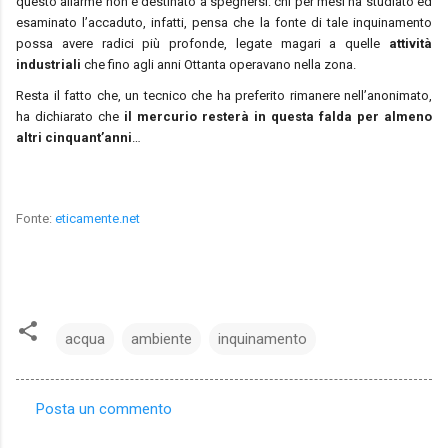
questo allarme non è destinato a spegnersi: chi per mesi ha studiato ed
esaminato l’accaduto, infatti, pensa che la fonte di tale inquinamento
possa avere radici più profonde, legate magari a quelle
attività
industriali
che fino agli anni Ottanta operavano nella zona.
Resta il fatto che, un tecnico che ha preferito rimanere nell’anonimato,
ha dichiarato che
il mercurio resterà in questa falda per almeno
altri cinquant’anni
…
Fonte:
eticamente.net
acqua
ambiente
inquinamento
Posta un commento
C