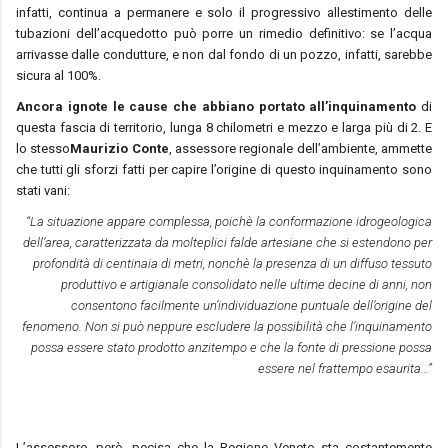
infatti, continua a permanere e solo il progressivo allestimento delle
tubazioni dell’acquedotto può porre un rimedio definitivo: se l’acqua
arrivasse dalle condutture, e non dal fondo di un pozzo, infatti, sarebbe
sicura al 100%.
Ancora ignote le cause che abbiano portato all’inquinamento
di
questa fascia di territorio, lunga 8 chilometri e mezzo e larga più di 2. E
lo stesso
Maurizio Conte
, assessore regionale dell’ambiente, ammette
che tutti gli sforzi fatti per capire l’origine di questo inquinamento sono
stati vani:
“La situazione appare complessa, poichè la conformazione idrogeologica
dell’area, caratterizzata da molteplici falde artesiane che si estendono per
profondità di centinaia di metri, nonchè la presenza di un diffuso tessuto
produttivo e artigianale consolidato nelle ultime decine di anni, non
consentono facilmente un’individuazione puntuale dell’origine del
fenomeno. Non si può neppure escludere la possibilità che l’inquinamento
possa essere stato prodotto anzitempo e che la fonte di pressione possa
essere nel frattempo esaurita…”
L’assessore, però, pecisa che la Regione Veneto sta costantemente