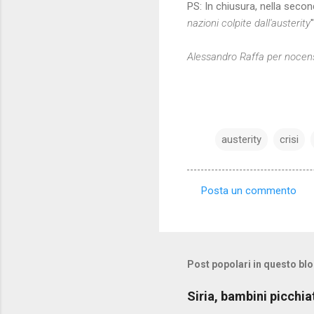
PS: In chiusura, nella secon
nazioni colpite dall'austerity
"
Alessandro Raffa per noce
austerity
crisi
Posta un commento
C
o
m
m
Post popolari in questo bl
e
Siria, bambini picchia
n