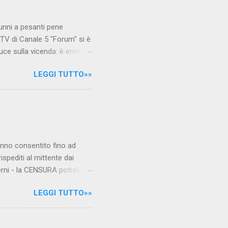
unni a pesanti pene
TV di Canale 5 "Forum" si è
luce sulla vicenda: è emerso
le maestre del video sono
LEGGI TUTTO»»
.com Condividi su Facebook
hanno consentito fino ad
ispediti al mittente dai
verni - la CENSURA potrebbe
rcato , nota anche come
LEGGI TUTTO»»
hé al governo non c'è più
 la faccia su quelle misure
sborsare per le banche allo