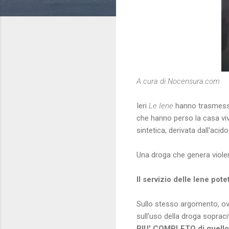
A cura di Nocensura.com
Ieri
Le Iene
hanno trasmesso 
che hanno perso la casa viv
sintetica, derivata dall'acido
Una droga che genera violenz
Il servizio delle Iene pot
Sullo stesso argomento, o
sull'uso della droga sopraci
PIU' COMPLETO di quello 