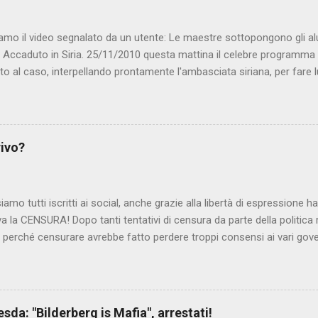
amo il video segnalato da un utente: Le maestre sottopongono gli al
. Accaduto in Siria. 25/11/2010 questa mattina il celebre programma 
to al caso, interpellando prontamente l'ambasciata siriana, per fare 
lmato, di cui le autorità siriane erano a conoscenza, risale al 2004, e 
ite e allontanate dalla scuola. LEGGI IL SERVIZIO . staff nocensura
rivo?
iamo tutti iscritti ai social, anche grazie alla libertà di espressione 
iva la CENSURA! Dopo tanti tentativi di censura da parte della politica r
 - perché censurare avrebbe fatto perdere troppi consensi ai vari go
dall'Antitrust, ovvero l' Autorità garante della concorrenza e del me
 non confondere con AGCOM) tra l'altro il momento è proprizio perc
nzi ma il buon Renziloni , controfigura di Renzi messo li per mettere
'ex sindaco di Firenze sarebbero state sconvenienti , dai miliardi da 
da: "Bilderberg is Mafia", arrestati!