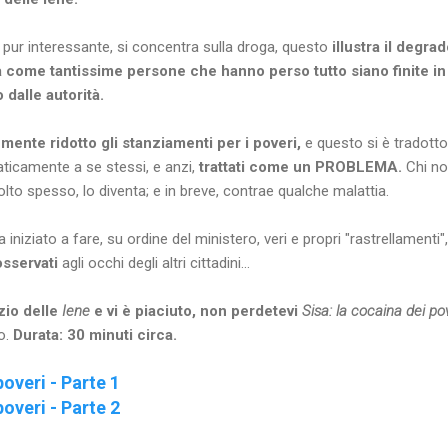
e, pur interessante, si concentra sulla droga, questo
illustra il degra
 come tantissime persone che hanno perso tutto siano finite in s
dalle autorità.
emente ridotto gli stanziamenti per i poveri,
e questo si è tradotto
ticamente a se stessi, e anzi,
trattati come un PROBLEMA.
Chi no
molto spesso, lo diventa; e in breve, contrae qualche malattia.
 iniziato a fare, su ordine del ministero, veri e propri "rastrellamenti",
osservati
agli occhi degli altri cittadini...
zio delle
Iene
e vi è piaciuto, non perdetevi
Sisa: la cocaina dei po
o.
Durata: 30 minuti circa.
poveri - Parte 1
poveri - Parte 2