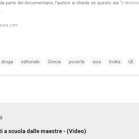
da parte del documentario, l'autore si chiede se questo sia "
il destino
...
nsura.com
droga
editoriale
Grecia
povertà
sisa
troika
UE
og
ti a scuola dalle maestre - (Video)