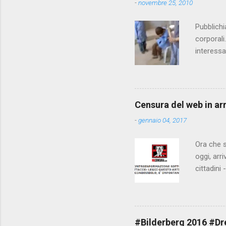
-
novembre 25, 2010
t
i
Pubblichi
corporali
interessa
che il fi
state pun
Censura del web in ar
-
gennaio 04, 2017
Ora che s
oggi, arr
cittadini
arrivare 
AGCM (da
Matteo Re
che per l
#Bilderberg 2016 #Dres