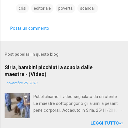
crisi
editoriale
povertà
scandali
Posta un commento
C
o
m
Post popolari in questo blog
m
e
Siria, bambini picchiati a scuola dalle
maestre - (Video)
n
t
-
novembre 25, 2010
i
Pubblichiamo il video segnalato da un utente:
Le maestre sottopongono gli alunni a pesanti
pene corporali. Accaduto in Siria. 25/11/2010
questa mattina il celebre programma TV di
LEGGI TUTTO»»
Canale 5 "Forum" si è interessato al caso,