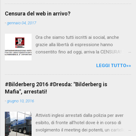
interpellando prontamente l'ambasciata siriana,
per fare luce sulla vicenda: è emerso che il
Censura del web in arrivo?
filmato, di cui le autorità siriane erano a
-
gennaio 04, 2017
conoscenza, risale al 2004, e le maestre del
video sono state punite e allontanate dalla
Ora che siamo tutti iscritti ai social, anche
scuola. LEGGI IL SERVIZIO . staff
grazie alla libertà di espressione hanno
nocensura.com Condividi su Facebook
consentito fino ad oggi, arriva la CENSURA!
Dopo tanti tentativi di censura da parte della
LEGGI TUTTO»»
politica rispediti al mittente dai cittadini - perché
censurare avrebbe fatto perdere troppi
consensi ai vari governi - la CENSURA potrebbe
#Bilderberg 2016 #Dresda: "Bilderberg is
arrivare dall'Antitrust, ovvero l' Autorità garante
Mafia", arrestati!
della concorrenza e del mercato , nota anche
-
giugno 10, 2016
come AGCM (da non confondere con AGCOM)
tra l'altro il momento è proprizio perché al
Attivisti inglesi arrestati dalla polizia per aver
governo non c'è più Matteo Renzi ma il buon
esibito, di fronte all'hotel dove è in corso di
Renziloni , controfigura di Renzi messo li per
svolgimento il meeting dei potenti, un cartellone
mettere la faccia su quelle misure che per l'ex