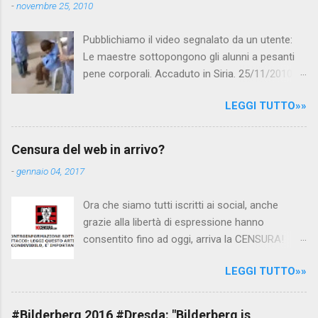
-
novembre 25, 2010
Pubblichiamo il video segnalato da un utente:
Le maestre sottopongono gli alunni a pesanti
pene corporali. Accaduto in Siria. 25/11/2010
questa mattina il celebre programma TV di
LEGGI TUTTO»»
Canale 5 "Forum" si è interessato al caso,
interpellando prontamente l'ambasciata siriana,
per fare luce sulla vicenda: è emerso che il
Censura del web in arrivo?
filmato, di cui le autorità siriane erano a
-
gennaio 04, 2017
conoscenza, risale al 2004, e le maestre del
video sono state punite e allontanate dalla
Ora che siamo tutti iscritti ai social, anche
scuola. LEGGI IL SERVIZIO . staff
grazie alla libertà di espressione hanno
nocensura.com Condividi su Facebook
consentito fino ad oggi, arriva la CENSURA!
Dopo tanti tentativi di censura da parte della
LEGGI TUTTO»»
politica rispediti al mittente dai cittadini - perché
censurare avrebbe fatto perdere troppi
consensi ai vari governi - la CENSURA potrebbe
#Bilderberg 2016 #Dresda: "Bilderberg is