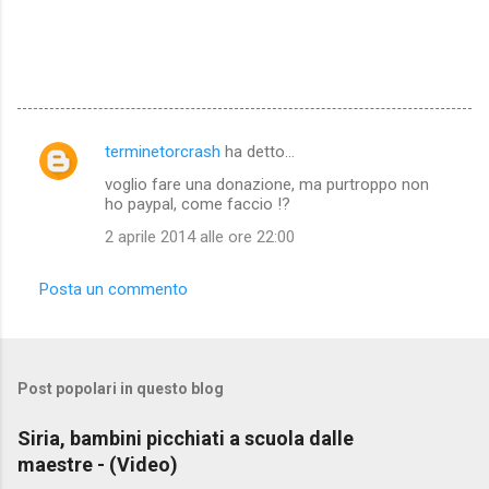
terminetorcrash
ha detto…
C
voglio fare una donazione, ma purtroppo non
o
ho paypal, come faccio !?
m
2 aprile 2014 alle ore 22:00
m
e
Posta un commento
n
t
i
Post popolari in questo blog
Siria, bambini picchiati a scuola dalle
maestre - (Video)