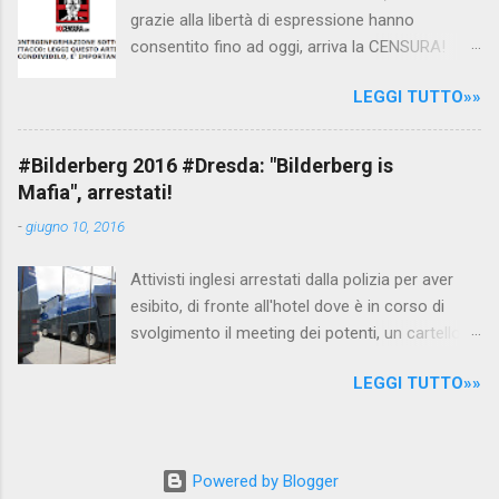
scuola. LEGGI IL SERVIZIO . staff
grazie alla libertà di espressione hanno
nocensura.com Condividi su Facebook
consentito fino ad oggi, arriva la CENSURA!
Dopo tanti tentativi di censura da parte della
LEGGI TUTTO»»
politica rispediti al mittente dai cittadini - perché
censurare avrebbe fatto perdere troppi
consensi ai vari governi - la CENSURA potrebbe
#Bilderberg 2016 #Dresda: "Bilderberg is
arrivare dall'Antitrust, ovvero l' Autorità garante
Mafia", arrestati!
della concorrenza e del mercato , nota anche
-
giugno 10, 2016
come AGCM (da non confondere con AGCOM)
tra l'altro il momento è proprizio perché al
Attivisti inglesi arrestati dalla polizia per aver
governo non c'è più Matteo Renzi ma il buon
esibito, di fronte all'hotel dove è in corso di
Renziloni , controfigura di Renzi messo li per
svolgimento il meeting dei potenti, un cartellone
mettere la faccia su quelle misure che per l'ex
con scritto "Bilderberg is mafia". La polizia
sindaco di Firenze sarebbero state
LEGGI TUTTO»»
tedesca li ha attirati al riparo dagli occhi delle
sconvenienti , dai miliardi da sborsare per le
telecamere dei nostri inviati Max , Pam e Giulio
banche allo sdoganamento della censura del
e dei pochi altri blogger presenti sul posto, tra
web. Renzi è tornato a casa, a farsi riprendere
cui quelli del blog di controinformazione
mentre fa la spesa come un comune cittadino,
Powered by Blogger
anglofona Infowars di Alex Jones, e li ha