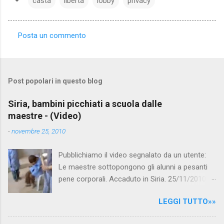
casta
libertà
lobby
privacy
Posta un commento
C
o
m
Post popolari in questo blog
m
e
Siria, bambini picchiati a scuola dalle
maestre - (Video)
n
t
-
novembre 25, 2010
i
Pubblichiamo il video segnalato da un utente:
Le maestre sottopongono gli alunni a pesanti
pene corporali. Accaduto in Siria. 25/11/2010
questa mattina il celebre programma TV di
LEGGI TUTTO»»
Canale 5 "Forum" si è interessato al caso,
interpellando prontamente l'ambasciata siriana,