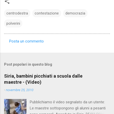
centrodestra
contestazione
democrazia
polverini
Posta un commento
C
o
m
Post popolari in questo blog
m
e
Siria, bambini picchiati a scuola dalle
maestre - (Video)
n
t
-
novembre 25, 2010
i
Pubblichiamo il video segnalato da un utente:
Le maestre sottopongono gli alunni a pesanti