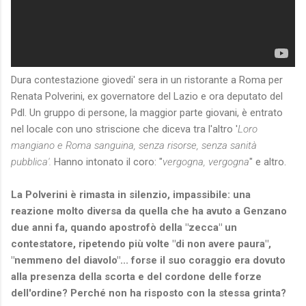
Dura contestazione giovedi' sera in un ristorante a Roma per
Renata Polverini, ex governatore del Lazio e ora deputato del
Pdl. Un gruppo di persone, la maggior parte giovani, è entrato
nel locale con uno striscione che diceva tra l'altro '
Loro
mangiano e Roma sanguina, senza risorse, senza sanità
pubblica'.
Hanno intonato il coro: "
vergogna, vergogna
" e altro.
La Polverini è rimasta in silenzio, impassibile: una
reazione molto diversa da quella che ha avuto a Genzano
due anni fa, quando apostrofò della "zecca" un
contestatore, ripetendo più volte "di non avere paura",
"nemmeno del diavolo"... forse il suo coraggio era dovuto
alla presenza della scorta e del cordone delle forze
dell'ordine? Perché non ha risposto con la stessa grinta?