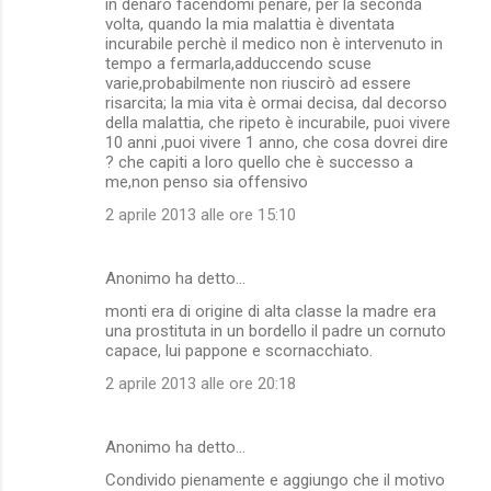
in denaro facendomi penare, per la seconda
volta, quando la mia malattia è diventata
incurabile perchè il medico non è intervenuto in
tempo a fermarla,adduccendo scuse
varie,probabilmente non riuscirò ad essere
risarcita; la mia vita è ormai decisa, dal decorso
della malattia, che ripeto è incurabile, puoi vivere
10 anni ,puoi vivere 1 anno, che cosa dovrei dire
? che capiti a loro quello che è successo a
me,non penso sia offensivo
2 aprile 2013 alle ore 15:10
Anonimo ha detto…
monti era di origine di alta classe la madre era
una prostituta in un bordello il padre un cornuto
capace, lui pappone e scornacchiato.
2 aprile 2013 alle ore 20:18
Anonimo ha detto…
Condivido pienamente e aggiungo che il motivo