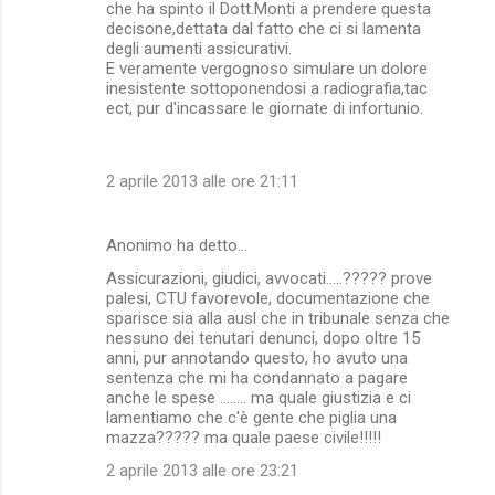
che ha spinto il Dott.Monti a prendere questa
decisone,dettata dal fatto che ci si lamenta
degli aumenti assicurativi.
E veramente vergognoso simulare un dolore
inesistente sottoponendosi a radiografia,tac
ect, pur d'incassare le giornate di infortunio.
2 aprile 2013 alle ore 21:11
Anonimo ha detto…
Assicurazioni, giudici, avvocati.....????? prove
palesi, CTU favorevole, documentazione che
sparisce sia alla ausl che in tribunale senza che
nessuno dei tenutari denunci, dopo oltre 15
anni, pur annotando questo, ho avuto una
sentenza che mi ha condannato a pagare
anche le spese ........ ma quale giustizia e ci
lamentiamo che c'è gente che piglia una
mazza????? ma quale paese civile!!!!!
2 aprile 2013 alle ore 23:21