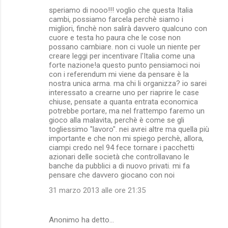
speriamo di nooo!!! voglio che questa Italia
cambi, possiamo farcela perchè siamo i
migliori, finchè non salirà davvero qualcuno con
cuore e testa ho paura che le cose non
possano cambiare. non ci vuole un niente per
creare leggi per incentivare l'Italia come una
forte nazione!a questo punto pensiamoci noi
con i referendum mi viene da pensare è la
nostra unica arma. ma chi li organizza? io sarei
interessato a crearne uno per riaprire le case
chiuse, pensate a quanta entrata economica
potrebbe portare, ma nel frattempo faremo un
gioco alla malavita, perchè è come se gli
togliessimo "lavoro". nei avrei altre ma quella più
importante e che non mi spiego perchè, allora,
ciampi credo nel 94 fece tornare i pacchetti
azionari delle società che controllavano le
banche da pubblici a di nuovo privati. mi fa
pensare che davvero giocano con noi
31 marzo 2013 alle ore 21:35
Anonimo ha detto…