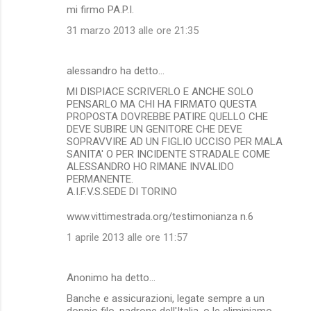
mi firmo PA.P.I.
31 marzo 2013 alle ore 21:35
alessandro ha detto…
MI DISPIACE SCRIVERLO E ANCHE SOLO
PENSARLO MA CHI HA FIRMATO QUESTA
PROPOSTA DOVREBBE PATIRE QUELLO CHE
DEVE SUBIRE UN GENITORE CHE DEVE
SOPRAVVIRE AD UN FIGLIO UCCISO PER MALA
SANITA' O PER INCIDENTE STRADALE COME
ALESSANDRO HO RIMANE INVALIDO
PERMANENTE.
A.I.F.V.S.SEDE DI TORINO
www.vittimestrada.org/testimonianza n.6
1 aprile 2013 alle ore 11:57
Anonimo ha detto…
Banche e assicurazioni, legate sempre a un
doppio filo, padrone dell'Italia, o le eliminiamo