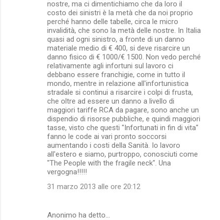
nostre, ma ci dimentichiamo che da loro il
costo dei sinistri è la metà che da noi proprio
perché hanno delle tabelle, circa le micro
invalidità, che sono la metà delle nostre. In Italia
quasi ad ogni sinistro, a fronte di un danno
materiale medio di € 400, si deve risarcire un
danno fisico di € 1000/€ 1500. Non vedo perché
relativamente agli infortuni sul lavoro ci
debbano essere franchigie, come in tutto il
mondo, mentre in relazione all'infortunistica
stradale si continui a risarcire i colpi di frusta,
che oltre ad essere un danno a livello di
maggiori tariffe RCA da pagare, sono anche un
dispendio di risorse pubbliche, e quindi maggiori
tasse, visto che questi "Infortunati in fin di vita"
fanno le code ai vari pronto soccorsi
aumentando i costi della Sanità. Io lavoro
all'estero e siamo, purtroppo, conosciuti come
"The People with the fragile neck". Una
vergogna!!!!!
31 marzo 2013 alle ore 20:12
Anonimo ha detto…