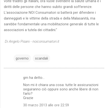
volte tradito gli Italiani, ora vuole svendere la salute umana e i
diritti delle persone che hanno subito grandi sofferenze.
L'associazione NOI Consumatori si batterà per difendere i
danneggiati e le vittime della strada e della Malasanità, ma
sarebbe fondamentale una mobilitazione generale di tutte le
associazioni a tutela dei cittadini."
Di Angelo Pisani - noiconsumatori.it
governo
scandali
gm ha detto…
C
Non mi è chiara una cosa: tutte le assicurazioni
o
seguiranno ciò oppure sono anche libere di non
m
farlo?
Grazie
m
30 marzo 2013 alle ore 22:59
e