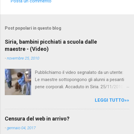
Posta un commento
C
o
m
Post popolari in questo blog
m
e
Siria, bambini picchiati a scuola dalle
maestre - (Video)
n
t
-
novembre 25, 2010
i
Pubblichiamo il video segnalato da un utente:
Le maestre sottopongono gli alunni a pesanti
pene corporali. Accaduto in Siria. 25/11/2010
questa mattina il celebre programma TV di
LEGGI TUTTO»»
Canale 5 "Forum" si è interessato al caso,
interpellando prontamente l'ambasciata siriana,
per fare luce sulla vicenda: è emerso che il
Censura del web in arrivo?
filmato, di cui le autorità siriane erano a
-
gennaio 04, 2017
conoscenza, risale al 2004, e le maestre del