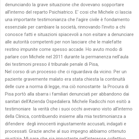
denunciando la grave situazione che dovevano sopportare
all’interno del reparto Psichiatrico. E' cosi che Michele ci lascia
una importante testimonianza che l'agire civile è fondamento
essenziale per cambiare la società, rinnovando l'invito a chi
conosce fatti e situazioni spiacevoli a non esitare a denunciare
alle autorità competenti per non lasciare che le malefatte
restino impunite come spesso accade. Ho avuto modo di
parlare con Michele nel 2011 durante la permanenza nell'aula
dei testimoni presso il tribunale penale di Pisa,
Nel corso di un processo che ci riguardava da vicino. Per un
paziente gravemente malato era stata chiesta la continuità
delle cure a norma di legge, ma ciò nonostante la Procura di
Pisa portò alla sbarra i familiari denunciati per abbandono dai
sanitari dell'Azienda Ospedaliera. Michele Radicchi non esitò a
testimoniare la verità che i suoi occhi avevano visto all'interno
della Clinica, contribuendo insieme alla mia testimonianza a
difendere degli innocenti ingiustamente accusati, indagati e
processati. Grazie anche al suo impegno abbiamo ottenuto
giustizia. Mi pare che sia importante nell'interesse collettivo,