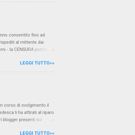
hanno consentito fino ad
ispediti al mittente dai
verni - la CENSURA potrebbe
rcato , nota anche come
LEGGI TUTTO»»
hé al governo non c'è più
 la faccia su quelle misure
sborsare per le banche allo
ere mentre fa la spesa come
niamo alla questione
è in corso di svolgimento il
desca li ha attirati al riparo
ri blogger presenti sul
Jones, e li ha arrestati,
LEGGI TUTTO»»
 durante l'ultimo