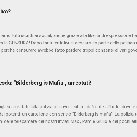
rivo?
iamo tutti iscritti ai social, anche grazie alla libertà di espressione 
iva la CENSURA! Dopo tanti tentativi di censura da parte della politica r
 - perché censurare avrebbe fatto perdere troppi consensi ai vari go
dall'Antitrust, ovvero l' Autorità garante della concorrenza e del me
 non confondere con AGCOM) tra l'altro il momento è proprizio perc
nzi ma il buon Renziloni , controfigura di Renzi messo li per mettere
'ex sindaco di Firenze sarebbero state sconvenienti , dai miliardi da 
da: "Bilderberg is Mafia", arrestati!
nto della censura del web. Renzi è tornato a casa, a farsi riprend
 cittadino, e grazie alla propaganda tornerà in sella presto. Ma tor
Con la scusa di contrastare no...
inglesi arrestati dalla polizia per aver esibito, di fronte all'hotel dove 
i potenti, un cartellone con scritto "Bilderberg is mafia". La polizia te
hi delle telecamere dei nostri inviati Max , Pam e Giulio e dei pochi alt
a cui quelli del blog di controinformazione anglofona Infowars di Alex 
che la scena fosse ripresa. E' quanto raccontano i nostri amici inviati