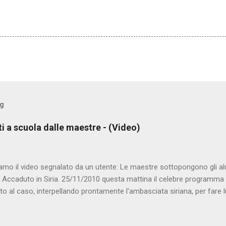
og
ti a scuola dalle maestre - (Video)
amo il video segnalato da un utente: Le maestre sottopongono gli al
. Accaduto in Siria. 25/11/2010 questa mattina il celebre programma 
to al caso, interpellando prontamente l'ambasciata siriana, per fare 
lmato, di cui le autorità siriane erano a conoscenza, risale al 2004, e 
ite e allontanate dalla scuola. LEGGI IL SERVIZIO . staff nocensura