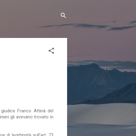
giudice Franco Attinà del
inieri gli avevano trovato in
 di legittimità sull'art. 73