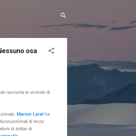
 «Nessuno osa
de racconta le vicende di
ezionale.
Marion Larat
ha
nticoncezionali di terza
oni di dollari di
asminelle
.