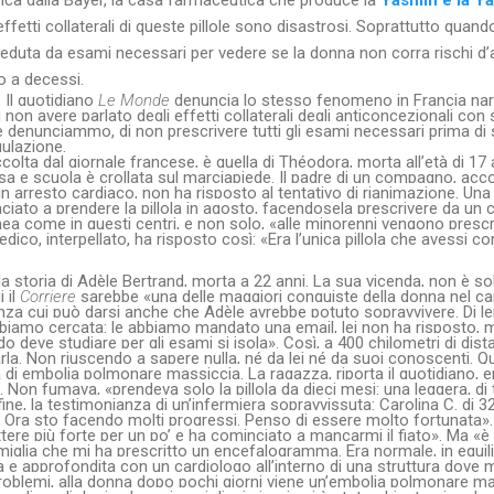
 effetti collaterali di queste pillole sono disastrosi. Soprattutto qua
eduta da esami necessari per vedere se la donna non corra rischi d’
o a decessi.
.
Il quotidiano
Le Monde
denuncia lo stesso fenomeno in Francia narr
 non avere parlato degli effetti collaterali degli anticoncezionali con
enunciammo, di non prescrivere tutti gli esami necessari prima di s
ulazione.
olta dal giornale francese, è quella di Théodora, morta all’età di 17 
asa e scuola è crollata sul marciapiede. Il padre di un compagno, accor
in arresto cardiaco, non ha risposto al tentativo di rianimazione. U
iato a prendere la pillola in agosto, facendosela prescrivere da un c
ea come in questi centri, e non solo, «alle minorenni vengono prescritt
edico, interpellato, ha risposto così: «Era l’unica pillola che avessi
a storia di Adèle Bertrand, morta a 22 anni. La sua vicenda, non è sol
 il
Corriere
sarebbe «una delle maggiori conquiste della donna nel ca
nza cui può darsi anche che Adèle avrebbe potuto sopravvivere. Di lei p
bbiamo cercata: le abbiamo mandato una email, lei non ha risposto, 
eve studiare per gli esami si isola». Così, a 400 chilometri di distanz
rla. Non riuscendo a sapere nulla, né da lei né da suoi conoscenti. Q
a di embolia polmonare massiccia. La ragazza, riporta il quotidiano, e
. Non fumava, «prendeva solo la pillola da dieci mesi: una leggera, di
fine, la testimonianza di un’infermiera sopravvissuta: Carolina C. di 
 Ora sto facendo molti progressi. Penso di essere molto fortunata».
tere più forte per un po’ e ha cominciato a mancarmi il fiato». Ma «è 
iglia che mi ha prescritto un encefalogramma. Era normale, in equil
a e approfondita con un cardiologo all’interno di una struttura dove 
roblemi, alla donna dopo pochi giorni viene un’embolia polmonare m