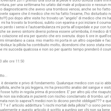
 novembre 2011 prendo una storta al piede e sono dovuta stare immo
ventura, per una settimana ho urlato dal male al polpaccio e nessun 
o diagnosticarmi che avevo una trombosi venosi, anche se ho fatto 
ovete sapere che il medico che mi ha fatto l'esame, l'ho disturbato n
to!!!) poi dopo altre visite ho trovato un "angelo" di medico che mi h
e mi ha trovato la trombosi, subito con eparina e poi iniziare il couma
ino perdo i sensi e l'autoambulanza mi porta all'ospedale e pur con tut
 che se avevo sintomi diversi poteva essere un'embolia, il medico di 
 colazione ed era per questo che ero svenuta. dopo 6 ore in quell'o
i rimandano a casa. mio marito mi porta in un altro ospedale e fa
mbolia,e la pillola ha contribuito molto, dicendomi che sono stata mol
che mi succeda qualcosa e non so per quanto tempo prenderò il coum
 alle ore 11:50
tto…
 è deviante e privo di fondamento. Qualunque medico con cui io abbi
pillola, anche la più leggera, mi ha prescritto analisi del sangue e vis
fosse tutto in regola prima di procedere. E' per altro più che risaputo 
e non sia indicata in pazienti con rischio conclamato di trombo..un' 
mata non lo sapeva?i medici non lo dicono perchè obbligati??? e que
 e l' articolo addirittura "i rischi mortali della pillola"! ci sono pe
atemente e questo articolo è scritto a puntino per chi non sa bene di