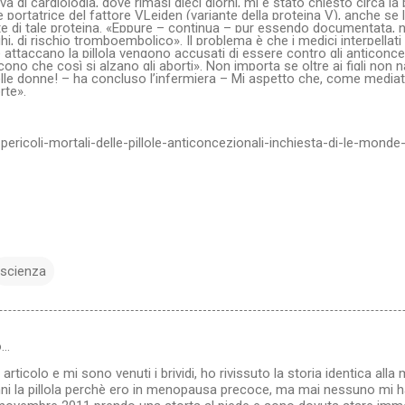
iva di cardiologia, dove rimasi dieci giorni, mi è stato chiesto circa la 
e portatrice del fattore VLeiden (variante della proteina V), anche se
ante di tale proteina. «Eppure – continua – pur essendo documentata,
eghi, di rischio tromboembolico». Il problema è che i medici interpellat
attaccano la pillola vengono accusati di essere contro gli anticoncezi
ono che così si alzano gli aborti». Non importa se oltre ai figli non 
elle donne! – ha concluso l’infermiera – Mi aspetto che, come medi
rte».
i-pericoli-mortali-delle-pillole-anticoncezionali-inchiesta-di-le-mon
scienza
o…
articolo e mi sono venuti i brividi, ho rivissuto la storia identica alla 
ni la pillola perchè ero in menopausa precoce, ma mai nessuno mi 