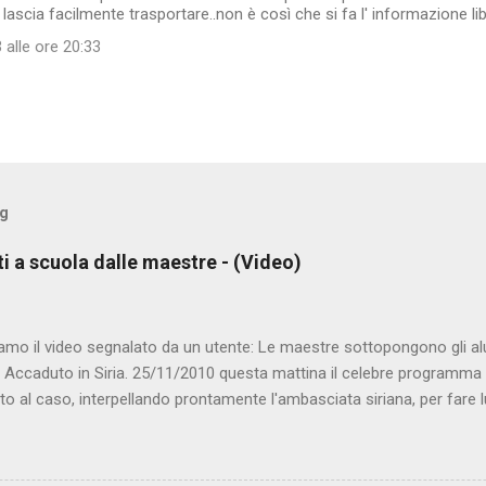
lascia facilmente trasportare..non è così che si fa l' informazione li
 alle ore 20:33
og
ti a scuola dalle maestre - (Video)
amo il video segnalato da un utente: Le maestre sottopongono gli al
. Accaduto in Siria. 25/11/2010 questa mattina il celebre programma 
to al caso, interpellando prontamente l'ambasciata siriana, per fare 
lmato, di cui le autorità siriane erano a conoscenza, risale al 2004, e 
ite e allontanate dalla scuola. LEGGI IL SERVIZIO . staff nocensura