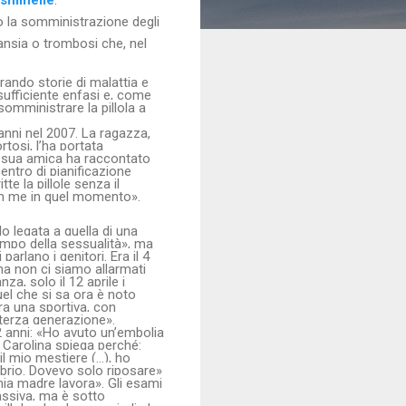
ndo la somministrazione degli
ansia o trombosi che, nel
ando storie di malattia e
 sufficiente enfasi e, come
omministrare la pillola a
anni nel 2007. La ragazza,
tosi, l’ha portata
na sua amica ha raccontato
entro di pianificazione
e la pillole senza il
 con me in quel momento».
o legata a quella di una
mpo della sessualità», ma
arlano i genitori. Era il 4
ma non ci siamo allarmati
a, solo il 12 aprile i
uel che si sa ora è noto
ra una sportiva, con
 terza generazione».
32 anni: «Ho avuto un’embolia
 Carolina spiega perché:
il mio mestiere (…), ho
ibrio. Dovevo solo riposare»
mia madre lavora». Gli esami
assiva, ma è sotto