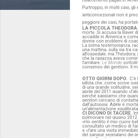
Purtroppo, in molti casi, gli
anticoncezionali non è prec
peggiore dei casi, ha portat
LA PICCOLA THEODORA
morte. Si accusa la Bayer di
accadde in America e come d
donne con problemi di coag
La prima testimonianza, racc
una mattina, sulla via tra c
all’ospedale, ma Théodora, 
che la ragazza aveva cominc
familiare.
Le Monde
sottolin
consenso dei genitori». Il m
OTTO GIORNI DOPO.
C’è l
pillola che, come scrive oggi
di una grande solitudine, se
aprile del 2011 quando «l’a
perché sappiamo che quando d
genitori cercano di contatta
dall’autopsia: Adèle è mort
un’alimentazione equilibrata
CI DICONO DI TACERE.
In
polmonare nel giugno 2012.
«Ho sentito il mio cuore bat
consultato un medico di fam
e «fare una visita immediat
del sangue segnalano dei p