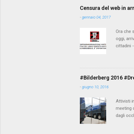
Censura del web in ar
-
gennaio 04, 2017
Ora che s
oggi, arr
cittadini
arrivare 
AGCM (da
Matteo Re
che per l
#Bilderberg 2016 #Dres
sdoganame
-
giugno 10, 2016
un comune
censura. 
Attivisti 
meeting de
dagli occ
posto, tr
evitando 