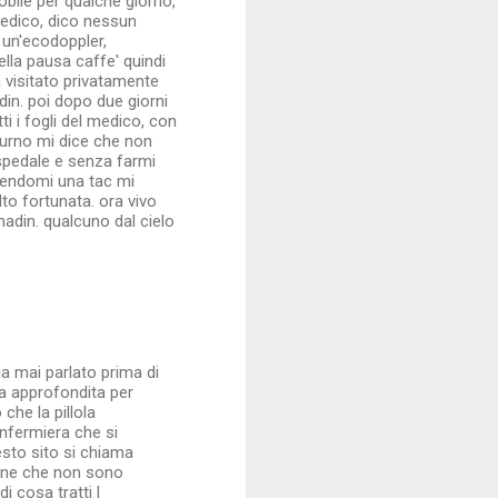
bile per qualche giorno,
medico, dico nessun
un'ecodoppler,
ella pausa caffe' quindi
a visitato privatamente
din. poi dopo due giorni
ti i fogli del medico, con
turno mi dice che non
spedale e senza farmi
cendomi una tac mi
to fortunata. ora vivo
adin. qualcuno dal cielo
a mai parlato prima di
ita approfondita per
che la pillola
infermiera che si
sto sito si chiama
rsone che non sono
 cosa tratti l