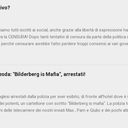
rivo?
iamo tutti iscritti ai social, anche grazie alla libertà di espressione 
iva la CENSURA! Dopo tanti tentativi di censura da parte della politica r
 - perché censurare avrebbe fatto perdere troppi consensi ai vari go
dall'Antitrust, ovvero l' Autorità garante della concorrenza e del me
 non confondere con AGCOM) tra l'altro il momento è proprizio perc
nzi ma il buon Renziloni , controfigura di Renzi messo li per mettere
'ex sindaco di Firenze sarebbero state sconvenienti , dai miliardi da 
da: "Bilderberg is Mafia", arrestati!
nto della censura del web. Renzi è tornato a casa, a farsi riprend
 cittadino, e grazie alla propaganda tornerà in sella presto. Ma tor
Con la scusa di contrastare no...
inglesi arrestati dalla polizia per aver esibito, di fronte all'hotel dove 
i potenti, un cartellone con scritto "Bilderberg is mafia". La polizia te
hi delle telecamere dei nostri inviati Max , Pam e Giulio e dei pochi alt
a cui quelli del blog di controinformazione anglofona Infowars di Alex 
che la scena fosse ripresa. E' quanto raccontano i nostri amici inviati