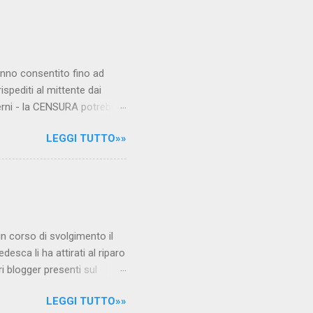
hanno consentito fino ad
ispediti al mittente dai
verni - la CENSURA potrebbe
rcato , nota anche come
LEGGI TUTTO»»
hé al governo non c'è più
 la faccia su quelle misure
sborsare per le banche allo
ere mentre fa la spesa come
niamo alla questione
è in corso di svolgimento il
desca li ha attirati al riparo
ri blogger presenti sul
Jones, e li ha arrestati,
LEGGI TUTTO»»
 durante l'ultimo