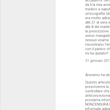
m
accadermi. nel
da lì la mia av
m
medico a saput
un'ecografia (d
e
era molto adira
n
alle 21 di sera 
alle 8 del matt
t
la prescrizione
i
avevo mangiato
nessun esame m
riscontrano l'e
con il panico 
mi ha aiutato!!
31 gennaio 2013
Anonimo ha de
Questo articolo
prescrivermi la 
controllare che 
anticoncezional
proclama infor
NONCENSURA.IT ?
informate adegu