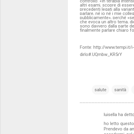
controllo: «In terapia intens
altri esami, scopre di esser
precedenti legati alla vari
parlare, né io né i mie coll
pubblicamente», perché «se 
che evoca un altro tema, dic
sono davvero dalla parte d
finalmente parlare chiaro fo
Fonte: http://www.tempi.it/
dirlo#.UQmbw_KR5rY
salute
sanità
luisella ha dett
C
ho letto questo 
o
Prendevo da an