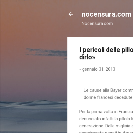
nocensura.com
Nocensura.com
I pericoli delle p
dirlo»
-
gennaio 31, 2013
Le cause alla Bayer contr
donne francesi decedute
Per la prima volta in Franc
denunciato infatti la pillola
generazione. Delle migliaia 
risarcimento pagati in Amer