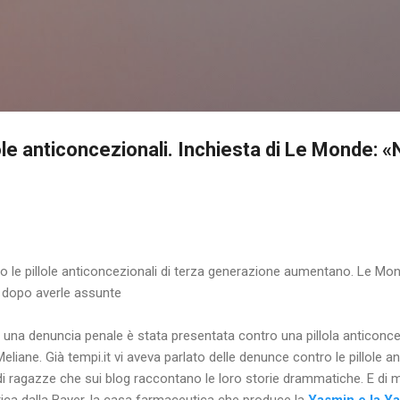
Passa ai contenuti principali
illole anticoncezionali. Inchiesta di Le Monde:
o le pillole anticoncezionali di terza generazione aumentano. Le Mon
 dopo averle assunte
ia una denuncia penale è stata presentata contro una pillola anticonc
 Meliane. Già tempi.it vi aveva parlato delle denunce contro le pillole a
di ragazze che sui blog raccontano le loro storie drammatiche. E di mili
ica dalla Bayer, la casa farmaceutica che produce la
Yasmin e la Y