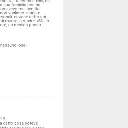
pillola». La donna quindi, da
 la sua famiglia non ha
 non avevo mai sentito
i non vogliono «parlare
onali, ci viene detto poi
nati muore la madre. «Ma io
atore, un medico possa
de-nessuno-osa-
mia.
ha detto cosa poteva