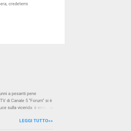
bera, credetemi.
unni a pesanti pene
TV di Canale 5 "Forum" si è
luce sulla vicenda: è emerso
le maestre del video sono
LEGGI TUTTO»»
.com Condividi su Facebook