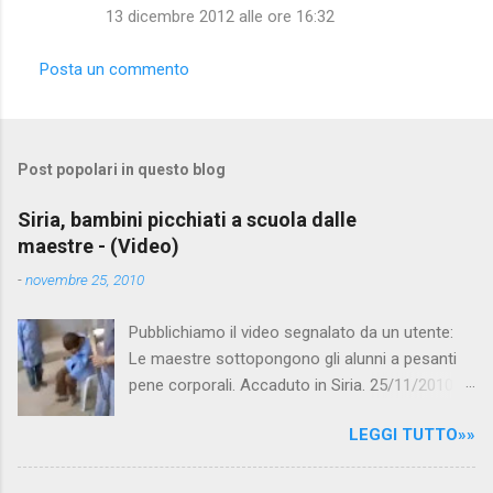
e
13 dicembre 2012 alle ore 16:32
n
t
Posta un commento
i
Post popolari in questo blog
Siria, bambini picchiati a scuola dalle
maestre - (Video)
-
novembre 25, 2010
Pubblichiamo il video segnalato da un utente:
Le maestre sottopongono gli alunni a pesanti
pene corporali. Accaduto in Siria. 25/11/2010
questa mattina il celebre programma TV di
LEGGI TUTTO»»
Canale 5 "Forum" si è interessato al caso,
interpellando prontamente l'ambasciata siriana,
per fare luce sulla vicenda: è emerso che il