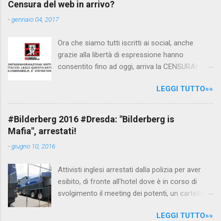
Censura del web in arrivo?
filmato, di cui le autorità siriane erano a
-
gennaio 04, 2017
conoscenza, risale al 2004, e le maestre del
video sono state punite e allontanate dalla
Ora che siamo tutti iscritti ai social, anche
scuola. LEGGI IL SERVIZIO . staff
grazie alla libertà di espressione hanno
nocensura.com Condividi su Facebook
consentito fino ad oggi, arriva la CENSURA!
Dopo tanti tentativi di censura da parte della
LEGGI TUTTO»»
politica rispediti al mittente dai cittadini - perché
censurare avrebbe fatto perdere troppi
consensi ai vari governi - la CENSURA potrebbe
#Bilderberg 2016 #Dresda: "Bilderberg is
arrivare dall'Antitrust, ovvero l' Autorità garante
Mafia", arrestati!
della concorrenza e del mercato , nota anche
-
giugno 10, 2016
come AGCM (da non confondere con AGCOM)
tra l'altro il momento è proprizio perché al
Attivisti inglesi arrestati dalla polizia per aver
governo non c'è più Matteo Renzi ma il buon
esibito, di fronte all'hotel dove è in corso di
Renziloni , controfigura di Renzi messo li per
svolgimento il meeting dei potenti, un cartellone
mettere la faccia su quelle misure che per l'ex
con scritto "Bilderberg is mafia". La polizia
sindaco di Firenze sarebbero state
LEGGI TUTTO»»
tedesca li ha attirati al riparo dagli occhi delle
sconvenienti , dai miliardi da sborsare per le