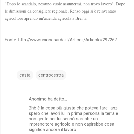
"Dopo lo scandalo, nessuno vuole assumermi, non trovo lavoro". Dopo
le dimissioni da consigliere regionale, Renzo oggi si è reinventato
agricoltore aprendo un'azienda agricola a Brenta.
Fonte: http://www.unionesarda.it/Articoli/Articolo/297267
casta
centrodestra
Anonimo ha detto…
C
Bhè è la cosa più giusta che poteva fare...anzi
o
spero che lavori lui in prima persona la terra e
m
non gente per lui sennò sarebbe un
imprenditore agricolo e non capirebbe cosa
m
significa ancora il lavoro.