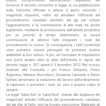
essere compromesso dall’intervento legislativo del
Governo. Il decreto convertito in legge, la cui pubblicazione
sulla Gazzetta Ufficiale è attesa a giorni, secondo i
magistrati inquirenti, «oltre ad annullare l’efficacia del
provvedimento cautelare adottato dal gip per evitare
l’aggravamento e la commissione di altri reati, ha anche
legittimato, mediante la prosecuzione dell’attività produttiva
per un periodo di tempo determinato, la sicura
commissione di ulteriori fatti integranti i reati del
procedimento in corso». Di conseguenza, i fatti contestati
«non potranno essere perseguiti nè potranno essere
addebitati ai loro autori». Il pm, nel formulare le imputazioni
non potrà andare oltre la data dell’entrata in vigore del
decreto legge n. 207, quindi il 3 dicembre 2012. Nel ricorso
inoltrato alla Consulta, i pm Franco Sebastio, Pietro
Argentino, Mariano Buccoliero, Giovanna Cannarile e Remo
Epifani, lamentano la violazione del dovere dell’ordinamento
di reprimere e prevenire i reati. Un vero e proprio colpo di
spugna.
La legge “salva Ilva” (e “salva Riva”, stando alle doglianze dei
magistrati) annulla l’efficacia del provvedimento cautelare
del gip che, di fatto, non ha trovato esecuzione. Malgrado gli