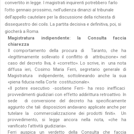
convertito in legge. I magistrati inquirenti potrebbero farlo
l’otto gennaio prossimo, nell’udienza dinanzi al tribunale
dell’appello cautelare per la discussione della richiesta di
dissequestro dei coils. La partita decisiva e definitiva, poi, si
giocherà a Roma.
Magistratura indipendente: la Consulta faccia
chiarezza
Il comportamento della procura di Taranto, che ha
«legittimamente sollevato il conflitto di attribuzione» nel
caso del decreto Ilva, è «corretto». Lo scrive, in una nota
diffusa ieri, Cosimo Maria Ferri, segretario generale di
Magistratura indipendente, sottolineando anche la sua
«piena fiducia nella Corte costituzionale».
«Il potere esecutivo -sostiene Ferri- ha reso inefficaci
provvedimenti giudiziari con effetto addirittura retroattivo. In
sede di conversione del decreto ha specificamente
aggiunto che tali disposizioni andavano applicate anche per
tutelare la commercializzazione dei prodotti finiti». Un
provvedimento, si legge ancora nella nota, «che ha
vanificato l’attività giudiziaria».
Ferri auspica un verdetto della Consulta che faccia