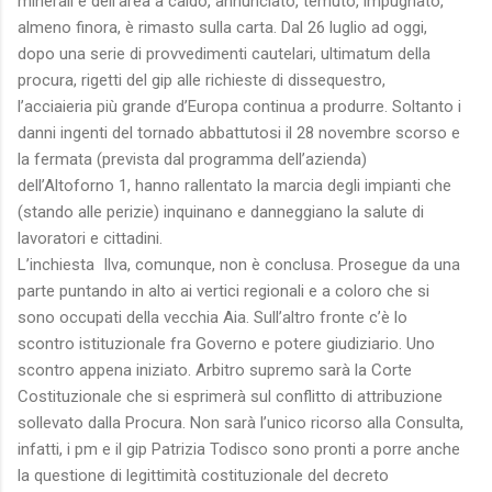
minerali e dell’area a caldo, annunciato, temuto, impugnato,
almeno finora, è rimasto sulla carta. Dal 26 luglio ad oggi,
dopo una serie di provvedimenti cautelari, ultimatum della
procura, rigetti del gip alle richieste di dissequestro,
l’acciaieria più grande d’Europa continua a produrre. Soltanto i
danni ingenti del tornado abbattutosi il 28 novembre scorso e
la fermata (prevista dal programma dell’azienda)
dell’Altoforno 1, hanno rallentato la marcia degli impianti che
(stando alle perizie) inquinano e danneggiano la salute di
lavoratori e cittadini.
L’inchiesta Ilva, comunque, non è conclusa. Prosegue da una
parte puntando in alto ai vertici regionali e a coloro che si
sono occupati della vecchia Aia. Sull’altro fronte c’è lo
scontro istituzionale fra Governo e potere giudiziario. Uno
scontro appena iniziato. Arbitro supremo sarà la Corte
Costituzionale che si esprimerà sul conflitto di attribuzione
sollevato dalla Procura. Non sarà l’unico ricorso alla Consulta,
infatti, i pm e il gip Patrizia Todisco sono pronti a porre anche
la questione di legittimità costituzionale del decreto