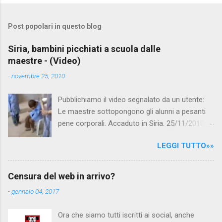
o
m
Post popolari in questo blog
m
e
Siria, bambini picchiati a scuola dalle
maestre - (Video)
n
t
-
novembre 25, 2010
i
Pubblichiamo il video segnalato da un utente:
Le maestre sottopongono gli alunni a pesanti
pene corporali. Accaduto in Siria. 25/11/2010
questa mattina il celebre programma TV di
LEGGI TUTTO»»
Canale 5 "Forum" si è interessato al caso,
interpellando prontamente l'ambasciata siriana,
per fare luce sulla vicenda: è emerso che il
Censura del web in arrivo?
filmato, di cui le autorità siriane erano a
-
gennaio 04, 2017
conoscenza, risale al 2004, e le maestre del
video sono state punite e allontanate dalla
Ora che siamo tutti iscritti ai social, anche
scuola. LEGGI IL SERVIZIO . staff