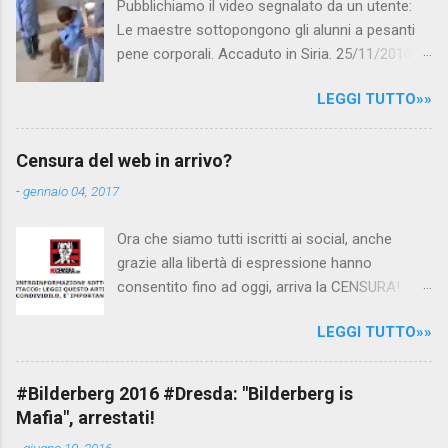
Pubblichiamo il video segnalato da un utente:
Le maestre sottopongono gli alunni a pesanti
pene corporali. Accaduto in Siria. 25/11/2010
questa mattina il celebre programma TV di
LEGGI TUTTO»»
Canale 5 "Forum" si è interessato al caso,
interpellando prontamente l'ambasciata siriana,
per fare luce sulla vicenda: è emerso che il
Censura del web in arrivo?
filmato, di cui le autorità siriane erano a
-
gennaio 04, 2017
conoscenza, risale al 2004, e le maestre del
video sono state punite e allontanate dalla
Ora che siamo tutti iscritti ai social, anche
scuola. LEGGI IL SERVIZIO . staff
grazie alla libertà di espressione hanno
nocensura.com Condividi su Facebook
consentito fino ad oggi, arriva la CENSURA!
Dopo tanti tentativi di censura da parte della
LEGGI TUTTO»»
politica rispediti al mittente dai cittadini - perché
censurare avrebbe fatto perdere troppi
consensi ai vari governi - la CENSURA potrebbe
#Bilderberg 2016 #Dresda: "Bilderberg is
arrivare dall'Antitrust, ovvero l' Autorità garante
Mafia", arrestati!
della concorrenza e del mercato , nota anche
-
giugno 10, 2016