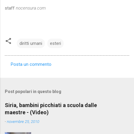
staff
nocensura.com
diritti umani
esteri
Posta un commento
C
o
m
Post popolari in questo blog
m
e
Siria, bambini picchiati a scuola dalle
maestre - (Video)
n
t
-
novembre 25, 2010
i