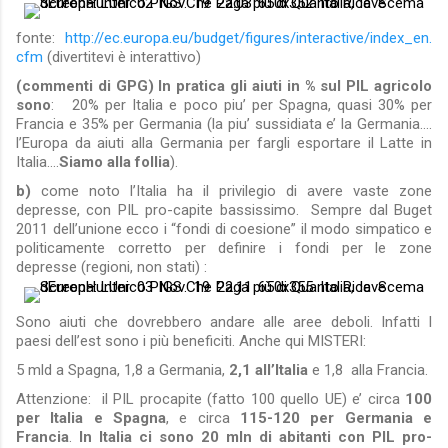
fonte:
http://ec.europa.eu/budget/
figures/interactive/index_en.
cfm
(divertitevi è interattivo)
(commenti di GPG) In pratica gli aiuti in % sul PIL agricolo
sono
: 20% per Italia e poco piu’ per Spagna, quasi 30% per
Francia e 35% per Germania (la piu’ sussidiata e’ la Germania….
l’Europa da aiuti alla Germania per fargli esportare il Latte in
Italia….
Siamo alla follia
).
b)
come noto l’Italia ha il privilegio di avere vaste zone
depresse, con PIL pro-capite bassissimo. Sempre dal Buget
2011 dell’unione ecco i “fondi di coesione” il modo simpatico e
politicamente corretto per definire i fondi per le zone
depresse (regioni, non stati) :
Sono aiuti che dovrebbero andare alle aree deboli. Infatti I
paesi dell’est sono i più beneficiti. Anche qui MISTERI:
5 mld a Spagna, 1,8 a Germania,
2,1 all’Italia
e 1,8 alla Francia.
Attenzione: il PIL procapite (fatto 100 quello UE) e’ circa
100
per Italia e Spagna
, e circa
115-120 per Germania e
Francia
.
In Italia ci sono 20 mln di abitanti con PIL pro-