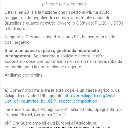
(cliccate per ingrandire)
L’Italia nel 2011 è la nazione che rispetto al PIL ha avuto il
maggior saldo negativo tra quanto versato alle cassa di
Bruxelles e quanto ricevuto. Ovvero lo 0,38% del PIL 2011, 5,933
mld di euro.
Neppure la Germania, rispetto al suo PIL, ha avuto un saldo
così negativo.
Siamo un paese di pazzi, gestito da mentecatti
incompetenti
. Se andiamo a spulciare dentro le cifre
scopriamo cose che non stanno ne in cielo ne in terra, roba da
ergastolo per i la nostra classe dirigente.
Andiamo con ordine:
a)
Come noto l’Italia, tra le altre cose, è un paese agricolo, da
Wikipedia si vede il PIL agricolo:
http://en.wikipedia.org/wiki/
List_of_countries_by_GDP_
sector_composition
Facendo 2 conti, il PIL agricolo e’: Italia 30 mld, Spagna 33 mld,
Francia 35 mld, Germania 20 mld
ok? Ora Guardiamo gli aiuti Europei all’Agricoltura: