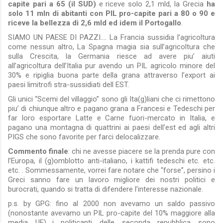
capite pari a 65 (il SUD)
e riceve solo 2,1 mld, la Grecia
ha
solo 11 mln di abitanti con PIL pro-capite pari a 80 o 90 e
riceve la bellezza di 2,6 mld ed idem il Portogallo
.
SIAMO UN PAESE DI PAZZI…. La Francia sussidia l’agricoltura
come nessun altro, La Spagna magia sia sull’agricoltura che
sulla Crescita, la Germania riesce ad avere piu’ aiuti
all’agricoltura dell’Italia pur avendo un PIL agricolo minore del
30% e ripiglia buona parte della grana attraverso l’export ai
paesi limitrofi stra-sussidiati dell EST.
Gli unici “Scemi del villaggio” sono gli Ita(g)liani che ci rimettono
piu’ di chiunque altro e pagano grana a Francesi e Tedeschi per
far loro esportare Latte e Carne fuori-mercato in Italia, e
pagano una montagna di quattrini ai paesi dell’est ed agli altri
PIGS che sono favorite per farci delocalizzare.
Commento finale
: chi ne avesse piacere se la prenda pure con
l’Europa, il (g)omblotto anti-italiano, i kattifi tedeschi etc. etc.
etc. . Sommessamente, vorrei fare notare che “forse”, persino i
Greci sanno fare un lavoro migliore dei nostri politici e
burocrati, quando si tratta di difendere l’interesse nazionale.
p.s. by GPG: fino al 2000 non avevamo un saldo passivo
(nonostante avevamo un PIL pro-capite del 10% maggiore alla
media UE)….i politicanti delle seconda repubblica sono