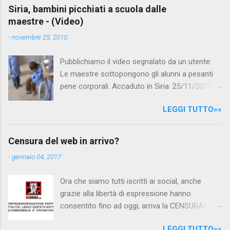
e
Siria, bambini picchiati a scuola dalle
maestre - (Video)
n
t
-
novembre 25, 2010
i
Pubblichiamo il video segnalato da un utente:
Le maestre sottopongono gli alunni a pesanti
pene corporali. Accaduto in Siria. 25/11/2010
questa mattina il celebre programma TV di
LEGGI TUTTO»»
Canale 5 "Forum" si è interessato al caso,
interpellando prontamente l'ambasciata siriana,
per fare luce sulla vicenda: è emerso che il
Censura del web in arrivo?
filmato, di cui le autorità siriane erano a
-
gennaio 04, 2017
conoscenza, risale al 2004, e le maestre del
video sono state punite e allontanate dalla
Ora che siamo tutti iscritti ai social, anche
scuola. LEGGI IL SERVIZIO . staff
grazie alla libertà di espressione hanno
nocensura.com Condividi su Facebook
consentito fino ad oggi, arriva la CENSURA!
Dopo tanti tentativi di censura da parte della
LEGGI TUTTO»»