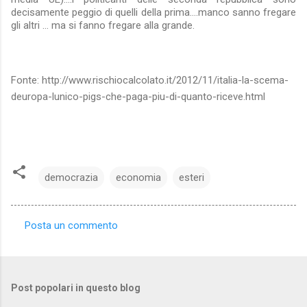
decisamente peggio di quelli della prima….manco sanno fregare
gli altri … ma si fanno fregare alla grande.
Fonte: http://www.rischiocalcolato.it/2012/11/italia-la-scema-
deuropa-lunico-pigs-che-paga-piu-di-quanto-riceve.html
democrazia
economia
esteri
Posta un commento
C
o
m
Post popolari in questo blog
m