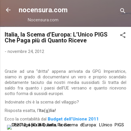
Passa ai contenuti principali
nocensura.com
Nocensura.com
Italia, la Scema d’Europa: L’Unico PIGS
Che Paga più di Quanto Riceve
-
novembre 24, 2012
Grazie ad una “dritta” appena arrivata da GPG Imperatrice,
siamo in grado di documentarvi un vero e proprio scandalo
debitamente taciuto dai nostri media sussidiati. Si tratta del
saldo fra quanto i paesi dell’UE versano e quanto ricevono
sotto forma di sussidi europei.
Indovinate chi è la scema del villaggio?
Risposta esatta, l’
Ita(g)lia!
Ecco la contabilità dal
Budget dell’Unione 2011