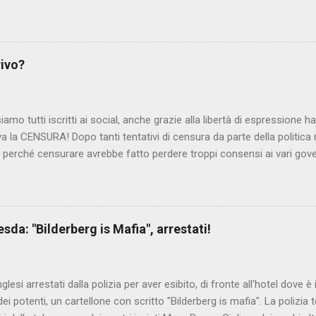
lmato, di cui le autorità siriane erano a conoscenza, risale al 2004, e 
ite e allontanate dalla scuola. LEGGI IL SERVIZIO . staff nocensura
rivo?
iamo tutti iscritti ai social, anche grazie alla libertà di espressione 
iva la CENSURA! Dopo tanti tentativi di censura da parte della politica r
 - perché censurare avrebbe fatto perdere troppi consensi ai vari go
dall'Antitrust, ovvero l' Autorità garante della concorrenza e del me
 non confondere con AGCOM) tra l'altro il momento è proprizio perc
nzi ma il buon Renziloni , controfigura di Renzi messo li per mettere
'ex sindaco di Firenze sarebbero state sconvenienti , dai miliardi da 
da: "Bilderberg is Mafia", arrestati!
nto della censura del web. Renzi è tornato a casa, a farsi riprend
 cittadino, e grazie alla propaganda tornerà in sella presto. Ma tor
Con la scusa di contrastare no...
inglesi arrestati dalla polizia per aver esibito, di fronte all'hotel dove 
i potenti, un cartellone con scritto "Bilderberg is mafia". La polizia te