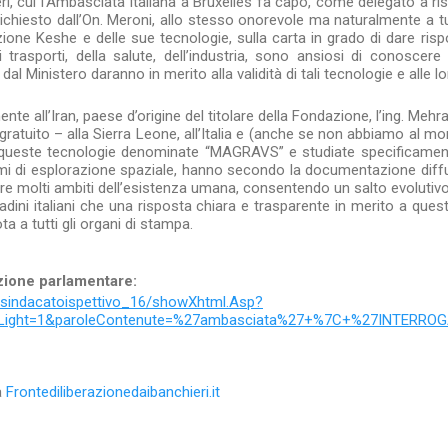
teri, cui l’Ambasciata Italiana a Bruxelles fa capo, come delegato a 
chiesto dall’On. Meroni, allo stesso onorevole ma naturalmente a tutti 
ne Keshe e delle sue tecnologie, sulla carta in grado di dare rispos
 trasporti, della salute, dell’industria, sono ansiosi di conoscere 
dal Ministero daranno in merito alla validità di tali tecnologie e alle lo
ente all’Iran, paese d’origine del titolare della Fondazione, l’ing. Mehr
gratuito – alla Sierra Leone, all’Italia e (anche se non abbiamo al mo
 queste tecnologie denominate “MAGRAVS” e studiate specificament
mi di esplorazione spaziale, hanno secondo la documentazione diff
onare molti ambiti dell’esistenza umana, consentendo un salto evolutiv
cittadini italiani che una risposta chiara e trasparente in merito a qu
a a tutti gli organi di stampa.
azione parlamentare:
t/sindacatoispettivo_16/showXhtml.Asp?
ighLight=1&paroleContenute=%27ambasciata%27+%7C+%27INTERR
a
Frontediliberazionedaibanchieri.it