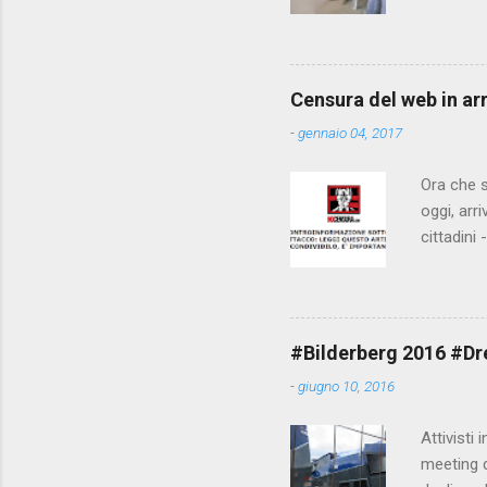
che il fi
state pun
Censura del web in ar
-
gennaio 04, 2017
Ora che s
oggi, arr
cittadini
arrivare 
AGCM (da
Matteo Re
che per l
#Bilderberg 2016 #Dres
sdoganame
-
giugno 10, 2016
un comune
censura. 
Attivisti 
meeting de