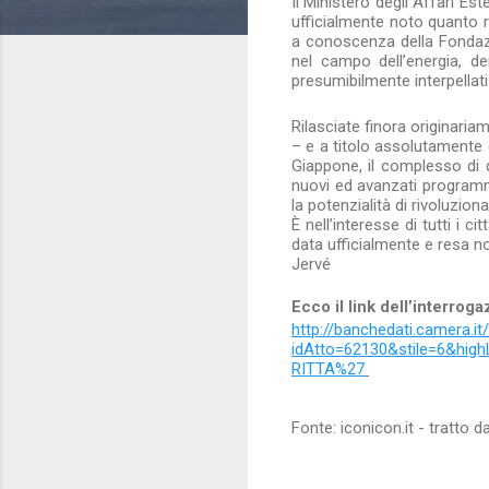
Il Ministero degli Affari Es
ufficialmente noto quanto ri
a conoscenza della Fondazio
nel campo dell’energia, dei
presumibilmente interpellati 
Rilasciate finora originariam
– e a titolo assolutamente 
Giappone, il complesso di
nuovi ed avanzati program
la potenzialità di rivoluzi
È nell’interesse di tutti i 
data ufficialmente e resa not
Jervé
Ecco il link dell’interrog
http://banchedati.camera.i
idAtto=62130&stile=6&h
RITTA%27
Fonte: iconicon.it - tratto d