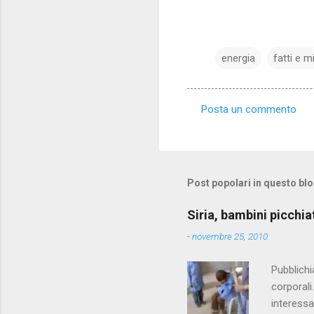
energia
fatti e m
Posta un commento
C
o
m
m
Post popolari in questo bl
e
Siria, bambini picchia
n
-
novembre 25, 2010
t
i
Pubblichi
corporali
interessa