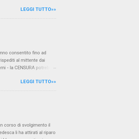
le maestre del video sono
LEGGI TUTTO»»
.com Condividi su Facebook
hanno consentito fino ad
ispediti al mittente dai
verni - la CENSURA potrebbe
rcato , nota anche come
LEGGI TUTTO»»
hé al governo non c'è più
 la faccia su quelle misure
sborsare per le banche allo
ere mentre fa la spesa come
niamo alla questione
è in corso di svolgimento il
desca li ha attirati al riparo