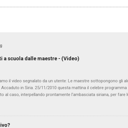
og
ti a scuola dalle maestre - (Video)
amo il video segnalato da un utente: Le maestre sottopongono gli al
. Accaduto in Siria. 25/11/2010 questa mattina il celebre programma 
to al caso, interpellando prontamente l'ambasciata siriana, per fare 
lmato, di cui le autorità siriane erano a conoscenza, risale al 2004, e 
ite e allontanate dalla scuola. LEGGI IL SERVIZIO . staff nocensura
rivo?