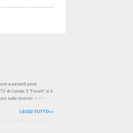
unni a pesanti pene
TV di Canale 5 "Forum" si è
luce sulla vicenda: è emerso
le maestre del video sono
LEGGI TUTTO»»
.com Condividi su Facebook