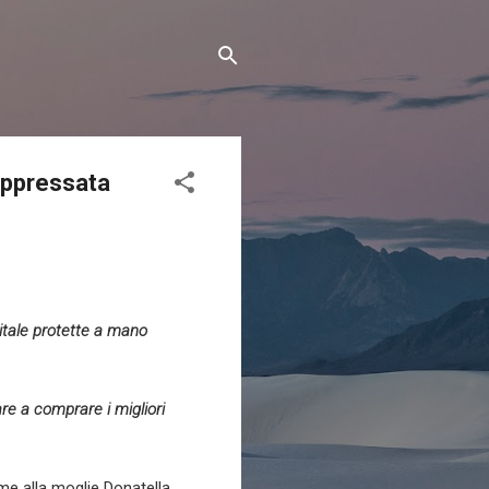
oppressata
itale protette a mano
re a comprare i migliori
eme alla moglie Donatella