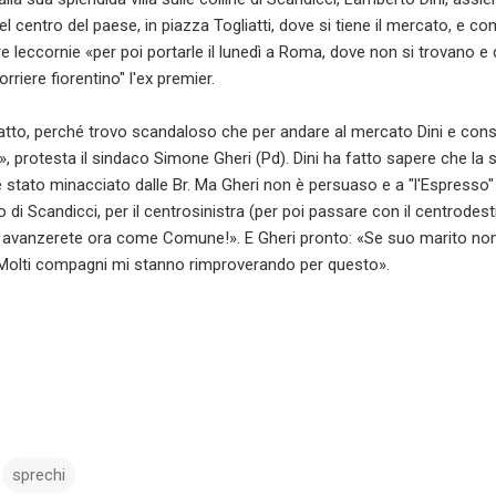
 centro del paese, in piazza Togliatti, dove si tiene il mercato, e c
re leccornie «per poi portarle il lunedì a Roma, dove non si trovano 
rriere fiorentino" l'ex premier.
atto, perché trovo scandaloso che per andare al mercato Dini e cons
 protesta il sindaco Simone Gheri (Pd). Dini ha fatto sapere che la s
 stato minacciato dalle Br. Ma Gheri non è persuaso e a "l'Espresso" 
 di Scandicci, per il centrosinistra (per poi passare con il centrodestr
i avanzerete ora come Comune!». E Gheri pronto: «Se suo marito non
 Molti compagni mi stanno rimproverando per questo».
sprechi