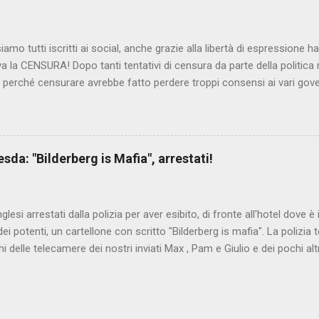
iamo tutti iscritti ai social, anche grazie alla libertà di espressione 
iva la CENSURA! Dopo tanti tentativi di censura da parte della politica r
 - perché censurare avrebbe fatto perdere troppi consensi ai vari go
dall'Antitrust, ovvero l' Autorità garante della concorrenza e del me
 non confondere con AGCOM) tra l'altro il momento è proprizio perc
nzi ma il buon Renziloni , controfigura di Renzi messo li per mettere
'ex sindaco di Firenze sarebbero state sconvenienti , dai miliardi da 
da: "Bilderberg is Mafia", arrestati!
nto della censura del web. Renzi è tornato a casa, a farsi riprend
 cittadino, e grazie alla propaganda tornerà in sella presto. Ma tor
Con la scusa di contrastare no...
inglesi arrestati dalla polizia per aver esibito, di fronte all'hotel dove 
i potenti, un cartellone con scritto "Bilderberg is mafia". La polizia te
hi delle telecamere dei nostri inviati Max , Pam e Giulio e dei pochi alt
a cui quelli del blog di controinformazione anglofona Infowars di Alex 
che la scena fosse ripresa. E' quanto raccontano i nostri amici inviati
nto in diretta, che potete vedere qui:
www.facebook.com/nocensura/videos/1189040361147055/ L'articolo d