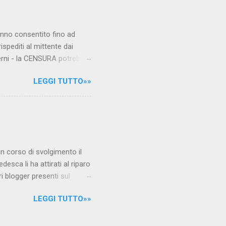
hanno consentito fino ad
ispediti al mittente dai
verni - la CENSURA potrebbe
rcato , nota anche come
LEGGI TUTTO»»
hé al governo non c'è più
 la faccia su quelle misure
sborsare per le banche allo
ere mentre fa la spesa come
niamo alla questione
è in corso di svolgimento il
desca li ha attirati al riparo
ri blogger presenti sul
Jones, e li ha arrestati,
LEGGI TUTTO»»
 durante l'ultimo
i La verità sul nuovo