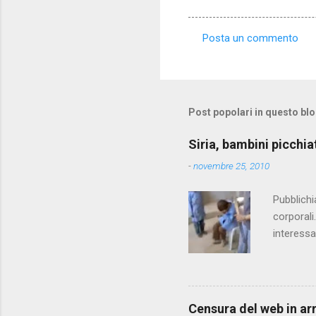
Posta un commento
C
o
m
m
Post popolari in questo bl
e
Siria, bambini picchia
n
-
novembre 25, 2010
t
i
Pubblichi
corporali
interessa
che il fi
state pun
Censura del web in ar