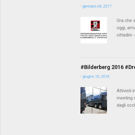
-
gennaio 04, 2017
Ora che s
oggi, arr
cittadini
arrivare 
AGCM (da
Matteo Re
che per l
#Bilderberg 2016 #Dres
sdoganame
-
giugno 10, 2016
un comune
censura. 
Attivisti 
meeting de
dagli occ
posto, tr
evitando 
collegame
https://