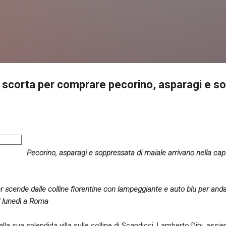
Passa ai contenuti principali
 e scorta per comprare pecorino, asparagi e s
Pecorino, asparagi e soppressata di maiale arrivano nella cap
er scende dalle colline fiorentine con lampeggiante e auto blu per anda
il lunedì a Roma
lla sua splendida villa sulle colline di Scandicci, Lamberto Dini, assi