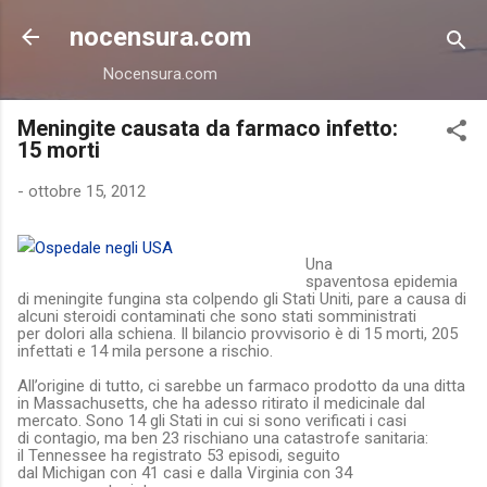
Passa ai contenuti principali
nocensura.com
Nocensura.com
Meningite causata da farmaco infetto:
15 morti
-
ottobre 15, 2012
Una
spaventosa
epidemia
di
meningite fungina
sta colpendo gli
Stati Uniti
, pare a causa di
alcuni
steroidi
contaminati che sono stati somministrati
per
dolori alla schiena
. Il bilancio provvisorio è di
15 morti
,
205
infettati
e
14 mila persone a rischio
.
All’origine di tutto, ci sarebbe un
farmaco
prodotto da una ditta
in Massachusetts, che ha adesso
ritirato
il medicinale dal
mercato. Sono
14
gli Stati in cui si sono verificati i casi
di
contagio
, ma ben
23
rischiano una
catastrofe sanitaria
:
il
Tennessee
ha registrato
53 episodi
, seguito
dal
Michigan
con
41 casi
e dalla
Virginia
con
34