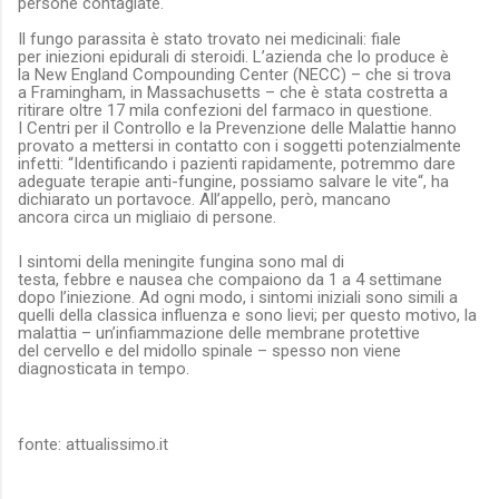
persone
contagiate.
Il
fungo parassita
è stato trovato nei medicinali: fiale
per
iniezioni
epidurali di steroidi. L’azienda che lo produce è
la
New England Compounding Center
(
NECC
) – che si trova
a
Framingham
, in
Massachusetts
– che è stata costretta a
ritirare oltre
17 mila confezioni
del farmaco in questione.
I
Centri per il Controllo e la Prevenzione delle Malattie
hanno
provato a mettersi in contatto con i soggetti potenzialmente
infetti: “
Identificando i pazienti rapidamente, potremmo dare
adeguate terapie anti-fungine, possiamo salvare le vite
“, ha
dichiarato un portavoce. All’appello, però, mancano
ancora
circa un migliaio
di persone.
I
sintomi
della meningite fungina sono
mal di
testa
,
febbre
e
nausea
che compaiono da 1 a 4 settimane
dopo l’iniezione. Ad ogni modo, i sintomi iniziali sono simili a
quelli della classica
influenza
e sono lievi; per questo motivo, la
malattia – un’
infiammazione
delle membrane protettive
del
cervello
e del
midollo spinale
– spesso non viene
diagnosticata in tempo.
fonte: attualissimo.it