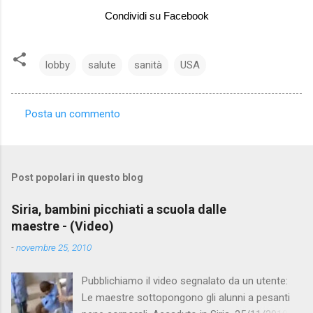
Condividi su Facebook
lobby
salute
sanità
USA
Posta un commento
C
o
m
Post popolari in questo blog
m
e
Siria, bambini picchiati a scuola dalle
maestre - (Video)
n
t
-
novembre 25, 2010
i
Pubblichiamo il video segnalato da un utente:
Le maestre sottopongono gli alunni a pesanti