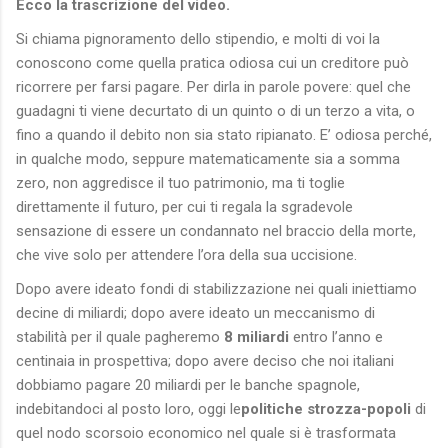
Ecco la trascrizione del video.
Si chiama pignoramento dello stipendio, e molti di voi la
conoscono come quella pratica odiosa cui un creditore può
ricorrere per farsi pagare. Per dirla in parole povere: quel che
guadagni ti viene decurtato di un quinto o di un terzo a vita, o
fino a quando il debito non sia stato ripianato. E’ odiosa perché,
in qualche modo, seppure matematicamente sia a somma
zero, non aggredisce il tuo patrimonio, ma ti toglie
direttamente il futuro, per cui ti regala la sgradevole
sensazione di essere un condannato nel braccio della morte,
che vive solo per attendere l’ora della sua uccisione.
Dopo avere ideato fondi di stabilizzazione nei quali iniettiamo
decine di miliardi; dopo avere ideato un meccanismo di
stabilità per il quale pagheremo
8 miliardi
entro l’anno e
centinaia in prospettiva; dopo avere deciso che noi italiani
dobbiamo pagare 20 miliardi per le banche spagnole,
indebitandoci al posto loro, oggi le
politiche strozza-popoli
di
quel nodo scorsoio economico nel quale si è trasformata