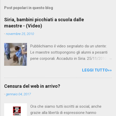
m
Post popolari in questo blog
m
e
Siria, bambini picchiati a scuola dalle
maestre - (Video)
n
t
-
novembre 25, 2010
i
Pubblichiamo il video segnalato da un utente:
Le maestre sottopongono gli alunni a pesanti
pene corporali. Accaduto in Siria. 25/11/2010
questa mattina il celebre programma TV di
LEGGI TUTTO»»
Canale 5 "Forum" si è interessato al caso,
interpellando prontamente l'ambasciata siriana,
per fare luce sulla vicenda: è emerso che il
Censura del web in arrivo?
filmato, di cui le autorità siriane erano a
-
gennaio 04, 2017
conoscenza, risale al 2004, e le maestre del
video sono state punite e allontanate dalla
Ora che siamo tutti iscritti ai social, anche
scuola. LEGGI IL SERVIZIO . staff
grazie alla libertà di espressione hanno
nocensura.com Condividi su Facebook