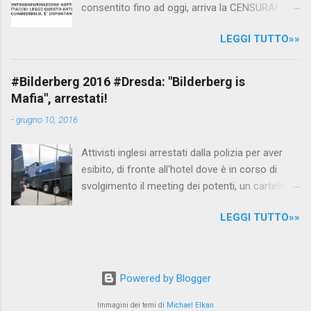
consentito fino ad oggi, arriva la CENSURA!
Dopo tanti tentativi di censura da parte della
LEGGI TUTTO»»
politica rispediti al mittente dai cittadini - perché
censurare avrebbe fatto perdere troppi
consensi ai vari governi - la CENSURA potrebbe
#Bilderberg 2016 #Dresda: "Bilderberg is
arrivare dall'Antitrust, ovvero l' Autorità garante
Mafia", arrestati!
della concorrenza e del mercato , nota anche
-
giugno 10, 2016
come AGCM (da non confondere con AGCOM)
tra l'altro il momento è proprizio perché al
Attivisti inglesi arrestati dalla polizia per aver
governo non c'è più Matteo Renzi ma il buon
esibito, di fronte all'hotel dove è in corso di
Renziloni , controfigura di Renzi messo li per
svolgimento il meeting dei potenti, un cartellone
mettere la faccia su quelle misure che per l'ex
con scritto "Bilderberg is mafia". La polizia
sindaco di Firenze sarebbero state
LEGGI TUTTO»»
tedesca li ha attirati al riparo dagli occhi delle
sconvenienti , dai miliardi da sborsare per le
telecamere dei nostri inviati Max , Pam e Giulio
banche allo sdoganamento della censura del
e dei pochi altri blogger presenti sul posto, tra
web. Renzi è tornato a casa, a farsi riprendere
cui quelli del blog di controinformazione
mentre fa la spesa come un comune cittadino,
Powered by Blogger
anglofona Infowars di Alex Jones, e li ha
e grazie alla propaganda tornerà in sella presto.
arrestati, evitando che la scena fosse ripresa.
Immagini dei temi di
Michael Elkan
Ma torniamo alla questione censura. Con la