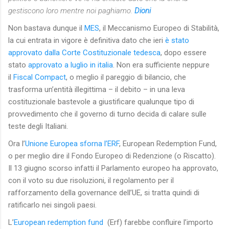
gestiscono loro mentre noi paghiamo.
Dioni
Non bastava dunque il
MES
, il Meccanismo Europeo di Stabilità,
la cui entrata in vigore è definitiva dato che ieri
è stato
approvato dalla Corte Costituzionale tedesca
, dopo essere
stato
approvato a luglio in italia
. Non era sufficiente neppure
il
Fiscal Compact
, o meglio il pareggio di bilancio, che
trasforma un’entità illegittima – il debito – in una leva
costituzionale bastevole a giustificare qualunque tipo di
provvedimento che il governo di turno decida di calare sulle
teste degli Italiani.
Ora l’
Unione Europea sforna l’ERF
, European Redemption Fund,
o per meglio dire il Fondo Europeo di Redenzione (o Riscatto).
Il 13 giugno scorso infatti il Parlamento europeo ha approvato,
con il voto su due risoluzioni, il regolamento per il
rafforzamento della governance dell’UE, si tratta quindi di
ratificarlo nei singoli paesi.
L’
European redemption fund
(Erf) farebbe confluire l’importo