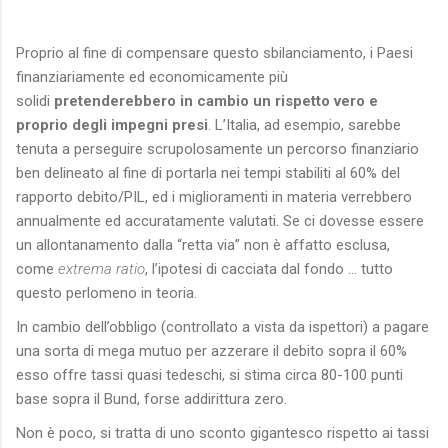
Proprio al fine di compensare questo sbilanciamento, i Paesi
finanziariamente ed economicamente più
solidi
pretenderebbero in cambio un rispetto vero e
proprio degli impegni presi
. L’Italia, ad esempio, sarebbe
tenuta a perseguire scrupolosamente un percorso finanziario
ben delineato al fine di portarla nei tempi stabiliti al 60% del
rapporto debito/PIL, ed i miglioramenti in materia verrebbero
annualmente ed accuratamente valutati. Se ci dovesse essere
un allontanamento dalla “retta via” non è affatto esclusa,
come
extrema ratio
, l’ipotesi di cacciata dal fondo … tutto
questo perlomeno in teoria.
In cambio dell’obbligo (controllato a vista da ispettori) a pagare
una sorta di mega mutuo per azzerare il debito sopra il 60%
esso offre tassi quasi tedeschi, si stima circa 80-100 punti
base sopra il Bund, forse addirittura zero.
Non è poco, si tratta di uno sconto gigantesco rispetto ai tassi