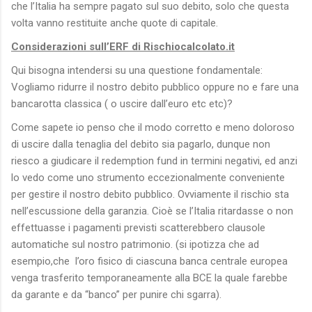
che l’Italia ha sempre pagato sul suo debito, solo che questa
volta vanno restituite anche quote di capitale.
Considerazioni sull’ERF di Rischiocalcolato.it
Qui bisogna intendersi su una questione fondamentale:
Vogliamo ridurre il nostro debito pubblico oppure no e fare una
bancarotta classica ( o uscire dall’euro etc etc)?
Come sapete io penso che il modo corretto e meno doloroso
di uscire dalla tenaglia del debito sia pagarlo, dunque non
riesco a giudicare il redemption fund in termini negativi, ed anzi
lo vedo come uno strumento eccezionalmente conveniente
per gestire il nostro debito pubblico. Ovviamente il rischio sta
nell’escussione della garanzia. Cioè se l’Italia ritardasse o non
effettuasse i pagamenti previsti scatterebbero clausole
automatiche sul nostro patrimonio. (si ipotizza che ad
esempio,che l’oro fisico di ciascuna banca centrale europea
venga trasferito temporaneamente alla BCE la quale farebbe
da garante e da “banco” per punire chi sgarra).