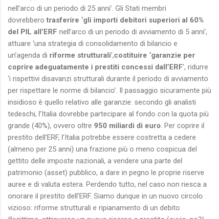
nell’arco di un periodo di 25 anni’. Gli Stati membri
dovrebbero
trasferire ‘gli importi debitori superiori al 60%
del PIL all’ERF
nell’arco di un periodo di avviamento di 5 anni’,
attuare ‘una strategia di consolidamento di bilancio e
un’agenda di
riforme strutturali
’,
costituire ‘garanzie per
coprire adeguatamente i prestiti concessi dall’ERF
’, ridurre
‘i rispettivi disavanzi strutturali durante il periodo di avviamento
per rispettare le norme di bilancio’. Il passaggio sicuramente più
insidioso è quello relativo alle garanzie: secondo gli analisti
tedeschi, l’Italia dovrebbe partecipare al fondo con la quota più
grande (40%), ovvero oltre
950 miliardi di euro
. Per coprire il
prestito dell’ERF, l’Italia potrebbe essere costretta a cedere
(almeno per 25 anni) una frazione più o meno cospicua del
gettito delle imposte nazionali, a vendere una parte del
patrimonio (asset) pubblico, a dare in pegno le proprie riserve
auree e di valuta estera. Perdendo tutto, nel caso non riesca a
onorare il prestito dell’ERF. Siamo dunque in un nuovo circolo
vizioso: riforme strutturali e ripianamento di un debito