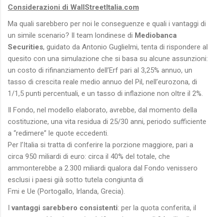
Considerazioni di WallStreetItalia.com
Ma quali sarebbero per noi le conseguenze e quali i vantaggi di
un simile scenario? Il team londinese di
Mediobanca
Securities
, guidato da Antonio Guglielmi, tenta di rispondere al
quesito con una simulazione che si basa su alcune assunzioni:
un costo di rifinanziamento dell’Erf pari al 3,25% annuo, un
tasso di crescita reale medio annuo del Pil, nell’eurozona, di
1/1,5 punti percentuali, e un tasso di inflazione non oltre il 2%.
Il Fondo, nel modello elaborato, avrebbe, dal momento della
costituzione, una vita residua di 25/30 anni, periodo sufficiente
a “redimere” le quote eccedenti.
Per l’Italia si tratta di conferire la porzione maggiore, pari a
circa 950 miliardi di euro: circa il 40% del totale, che
ammonterebbe a 2.300 miliardi qualora dal Fondo venissero
esclusi i paesi già sotto tutela congiunta di
Fmi e Ue (Portogallo, Irlanda, Grecia).
I
vantaggi sarebbero consistenti
: per la quota conferita, il