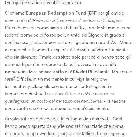
l’Europa ne stanno inventando un’altra.
Si chiama
European Redemption Fund
(ERF per gli amici),
cioè F
ondo di Redenzione (nel senso di estinzione) Europeo
.
L’idea è che, siccome siamo stati cattivi, ora dobbiamo essere
redenti, come se ci fosse poi un unto del Signore in grado di
confessare gli stati e comminare il giusto numero di Ave Marie
economiche. Il peccato capitale è il debito pubblico. Fa niente
che sia divenuto il male assoluto solo perché ci hanno tolto gli
strumenti per rifinanziarcelo da soli, ovvero la sovranità
monetaria: deve
calare sotto al 60% del Pil
e basta. Ma come
fare? Difficile, in un momento in cui vige la religione
dell’austerity, alla quale come monaci autoflagellanti ci
imponiamo di obbedire -
chissà, forse nella speranza di
guadagnarci un posto nel paradiso dei neoliberisti
-: le tasche
sono vuote e sotto al materasso non c’è più niente.
Ci voleva il colpo di genio. E la brillante idea è arrivata. Così
hanno preso spunto da quelle società finanziarie che prima
ricoprono lo sprovveduto e incauto cittadino di soldi spesso