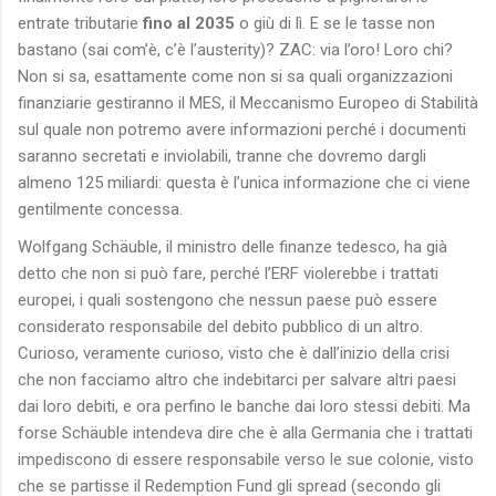
entrate tributarie
fino al 2035
o giù di lì. E se le tasse non
bastano (sai com’è, c’è l’austerity)? ZAC: via l’oro! Loro chi?
Non si sa, esattamente come non si sa quali organizzazioni
finanziarie gestiranno il MES, il Meccanismo Europeo di Stabilità
sul quale non potremo avere informazioni perché i documenti
saranno secretati e inviolabili, tranne che dovremo dargli
almeno 125 miliardi: questa è l’unica informazione che ci viene
gentilmente concessa.
Wolfgang Schäuble, il ministro delle finanze tedesco, ha già
detto che non si può fare, perché l’ERF violerebbe i trattati
europei, i quali sostengono che nessun paese può essere
considerato responsabile del debito pubblico di un altro.
Curioso, veramente curioso, visto che è dall’inizio della crisi
che non facciamo altro che indebitarci per salvare altri paesi
dai loro debiti, e ora perfino le banche dai loro stessi debiti. Ma
forse Schäuble intendeva dire che è alla Germania che i trattati
impediscono di essere responsabile verso le sue colonie, visto
che se partisse il Redemption Fund gli spread (secondo gli