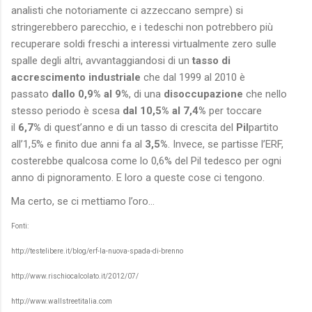
analisti che notoriamente ci azzeccano sempre) si
stringerebbero parecchio, e i tedeschi non potrebbero più
recuperare soldi freschi a interessi virtualmente zero sulle
spalle degli altri, avvantaggiandosi di un
tasso di
accrescimento industriale
che dal 1999 al 2010 è
passato
dallo 0,9% al 9%
, di una
disoccupazione
che nello
stesso periodo è scesa
dal 10,5% al 7,4%
per toccare
il
6,7%
di quest’anno e di un tasso di crescita del
Pil
partito
all’1,5% e finito due anni fa al
3,5%
. Invece, se partisse l’ERF,
costerebbe qualcosa come lo 0,6% del Pil tedesco per ogni
anno di pignoramento. E loro a queste cose ci tengono.
Ma certo, se ci mettiamo l’oro…
Fonti:
http://testelibere.it/blog/erf-la-nuova-spada-di-brenno
http://www.rischiocalcolato.it/2012/07/
http://www.wallstreetitalia.com