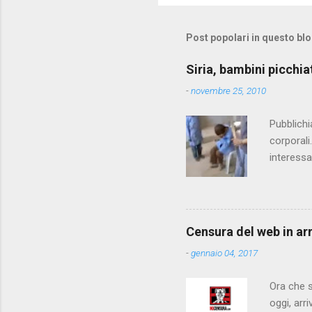
Post popolari in questo bl
Siria, bambini picchia
-
novembre 25, 2010
Pubblichi
corporali
interessa
che il fi
state pun
Censura del web in ar
-
gennaio 04, 2017
Ora che s
oggi, arr