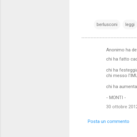
berlusconi
leggi
Anonimo ha de
C
chi ha fatto ca
o
m
chi ha festeggia
chi messo l'IM
m
chi ha aumentat
e
n
- MONTI -
t
30 ottobre 2012
i
Posta un commento