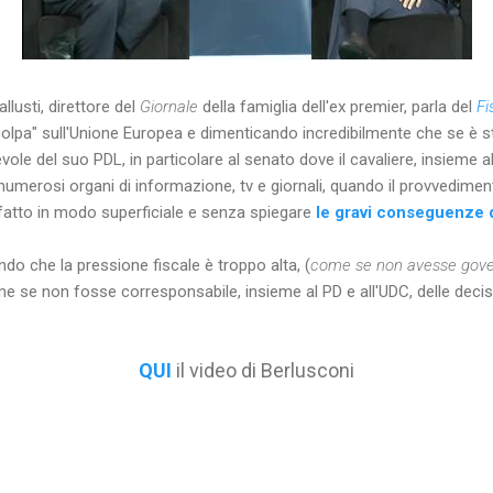
llusti, direttore del
Giornale
della famiglia dell'ex premier, parla del
Fi
 "colpa" sull'Unione Europea e dimenticando incredibilmente che se è 
revole del suo PDL, in particolare al senato dove il cavaliere, insieme 
numerosi organi di informazione, tv e giornali, quando il provvedimen
fatto in modo superficiale e senza spiegare
le gravi conseguenze d
do che la pressione fiscale è troppo alta, (
come se non avesse gover
me se non fosse corresponsabile, insieme al PD e all'UDC, delle decisi
QUI
il video di Berlusconi