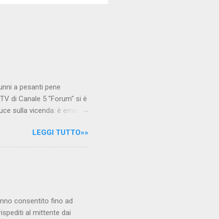
unni a pesanti pene
TV di Canale 5 "Forum" si è
luce sulla vicenda: è emerso
le maestre del video sono
LEGGI TUTTO»»
.com Condividi su Facebook
hanno consentito fino ad
ispediti al mittente dai