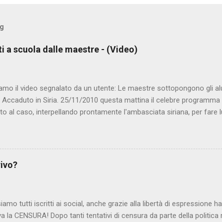
og
ti a scuola dalle maestre - (Video)
amo il video segnalato da un utente: Le maestre sottopongono gli al
. Accaduto in Siria. 25/11/2010 questa mattina il celebre programma 
to al caso, interpellando prontamente l'ambasciata siriana, per fare 
lmato, di cui le autorità siriane erano a conoscenza, risale al 2004, e 
ite e allontanate dalla scuola. LEGGI IL SERVIZIO . staff nocensura
rivo?
iamo tutti iscritti ai social, anche grazie alla libertà di espressione 
iva la CENSURA! Dopo tanti tentativi di censura da parte della politica r