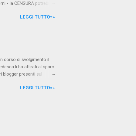
verni - la CENSURA potrebbe
rcato , nota anche come
LEGGI TUTTO»»
hé al governo non c'è più
 la faccia su quelle misure
sborsare per le banche allo
ere mentre fa la spesa come
niamo alla questione
è in corso di svolgimento il
desca li ha attirati al riparo
ri blogger presenti sul
Jones, e li ha arrestati,
LEGGI TUTTO»»
 durante l'ultimo
i La verità sul nuovo
arrestati/ Per garantire la