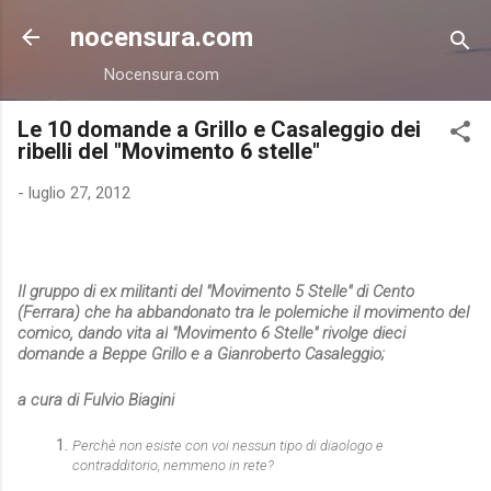
Passa ai contenuti principali
nocensura.com
Nocensura.com
Le 10 domande a Grillo e Casaleggio dei
ribelli del "Movimento 6 stelle"
-
luglio 27, 2012
Il gruppo di ex militanti del "Movimento 5 Stelle" di Cento
(Ferrara) che ha abbandonato tra le polemiche il movimento del
comico, dando vita al
"Movimento 6 Stelle" rivolge dieci
domande a Beppe Grillo e a Gianroberto Casaleggio;
a cura di Fulvio Biagini
Perchè non esiste con voi nessun tipo di diaologo e
contradditorio, nemmeno in rete?