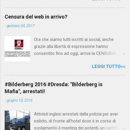
interpellando prontamente l'ambasciata siriana,
per fare luce sulla vicenda: è emerso che il
Censura del web in arrivo?
filmato, di cui le autorità siriane erano a
-
gennaio 04, 2017
conoscenza, risale al 2004, e le maestre del
video sono state punite e allontanate dalla
Ora che siamo tutti iscritti ai social, anche
scuola. LEGGI IL SERVIZIO . staff
grazie alla libertà di espressione hanno
nocensura.com Condividi su Facebook
consentito fino ad oggi, arriva la CENSURA!
Dopo tanti tentativi di censura da parte della
LEGGI TUTTO»»
politica rispediti al mittente dai cittadini - perché
censurare avrebbe fatto perdere troppi
consensi ai vari governi - la CENSURA potrebbe
#Bilderberg 2016 #Dresda: "Bilderberg is
arrivare dall'Antitrust, ovvero l' Autorità garante
Mafia", arrestati!
della concorrenza e del mercato , nota anche
-
giugno 10, 2016
come AGCM (da non confondere con AGCOM)
tra l'altro il momento è proprizio perché al
Attivisti inglesi arrestati dalla polizia per aver
governo non c'è più Matteo Renzi ma il buon
esibito, di fronte all'hotel dove è in corso di
Renziloni , controfigura di Renzi messo li per
svolgimento il meeting dei potenti, un cartellone
mettere la faccia su quelle misure che per l'ex