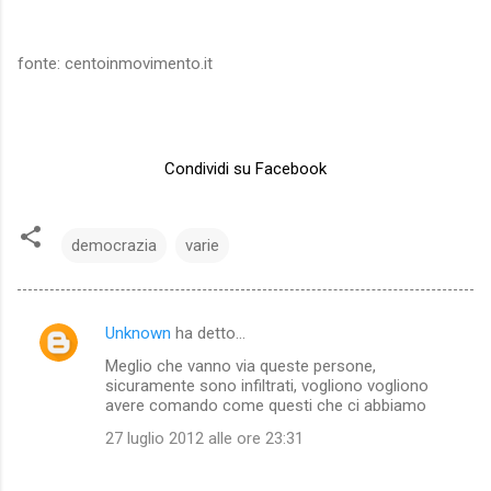
fonte: centoinmovimento.it
Condividi su Facebook
democrazia
varie
Unknown
ha detto…
C
Meglio che vanno via queste persone,
o
sicuramente sono infiltrati, vogliono vogliono
m
avere comando come questi che ci abbiamo
m
27 luglio 2012 alle ore 23:31
e