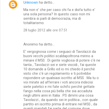
n
Unknown
ha detto…
t
Ma non e' che per caso chi fa e disfa tutto e'
una sola persona? In questo caso non mi
i
sembra si parli di democrazia, ma di
totalitarismo.
28 luglio 2012 alle ore 07:51
Anonimo ha detto…
E' vergognosa come i seguaci di Tavolazzi da
buoni vecchi politici scaldapoltrona mirino a
minare il M5S . Di gente vogliosa di potere c'è ne
tanta , Tavolazzi sei e siete viscidi , fai queste
10 domande a Grillo ed io mi chiedo il perchè
visto che c'è un regolamento e ti potrebbe
rispondere un qualsiasi iscritto al M5S . Ma tu o
voi mirate ad afferrare i voti ancora indecisi
siete patetici e mi fate schifo perchè gettate
fango nella cosa più bella che sia accaduta
negli ultimi anni in Italia . PS dimmi una cosa
Tavolazzi , da quando sei in politica , con quale
partito eri iscritto prima di entrare nel M5S , da
quanti mandati fai parte del comune dove