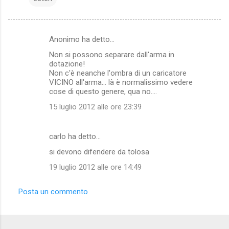
Anonimo ha detto…
C
Non si possono separare dall'arma in
o
dotazione!
m
Non c'è neanche l'ombra di un caricatore
VICINO all'arma... là è normalissimo vedere
m
cose di questo genere, qua no....
e
15 luglio 2012 alle ore 23:39
n
t
carlo ha detto…
i
si devono difendere da tolosa
19 luglio 2012 alle ore 14:49
Posta un commento