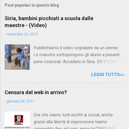
Post popolari in questo blog
Siria, bambini picchiati a scuola dalle
maestre - (Video)
-
novembre 25, 2010
Pubblichiamo il video segnalato da un utente:
Le maestre sottopongono gli alunni a pesanti
pene corporali. Accaduto in Siria. 25/11/2010
questa mattina il celebre programma TV di
LEGGI TUTTO»»
Canale 5 "Forum" si è interessato al caso,
interpellando prontamente l'ambasciata siriana,
per fare luce sulla vicenda: è emerso che il
Censura del web in arrivo?
filmato, di cui le autorità siriane erano a
-
gennaio 04, 2017
conoscenza, risale al 2004, e le maestre del
video sono state punite e allontanate dalla
Ora che siamo tutti iscritti ai social, anche
scuola. LEGGI IL SERVIZIO . staff
grazie alla libertà di espressione hanno
nocensura.com Condividi su Facebook
consentito fino ad oggi, arriva la CENSURA!