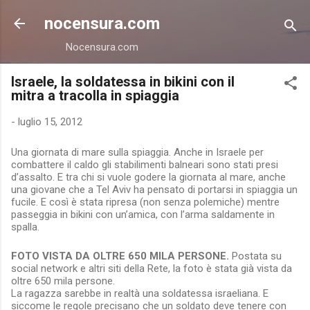
Passa ai contenuti principali
nocensura.com
Nocensura.com
Israele, la soldatessa in bikini con il
mitra a tracolla in spiaggia
-
luglio 15, 2012
Una giornata di mare sulla spiaggia. Anche in Israele per
combattere il caldo gli stabilimenti balneari sono stati presi
d’assalto. E tra chi si vuole godere la giornata al mare, anche
una giovane che a Tel Aviv ha pensato di portarsi in spiaggia un
fucile. E così è stata ripresa (non senza polemiche) mentre
passeggia in bikini con un’amica, con l’arma saldamente in
spalla.
FOTO VISTA DA OLTRE 650 MILA PERSONE.
Postata su
social network e altri siti della Rete, la foto è stata già vista da
oltre 650 mila persone.
La ragazza sarebbe in realtà una soldatessa israeliana. E
siccome le regole precisano che un soldato deve tenere con