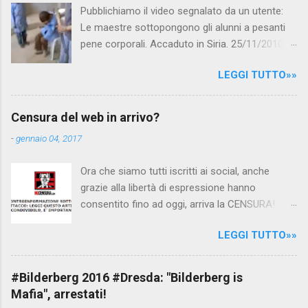
Pubblichiamo il video segnalato da un utente:
Le maestre sottopongono gli alunni a pesanti
pene corporali. Accaduto in Siria. 25/11/2010
questa mattina il celebre programma TV di
LEGGI TUTTO»»
Canale 5 "Forum" si è interessato al caso,
interpellando prontamente l'ambasciata siriana,
per fare luce sulla vicenda: è emerso che il
Censura del web in arrivo?
filmato, di cui le autorità siriane erano a
-
gennaio 04, 2017
conoscenza, risale al 2004, e le maestre del
video sono state punite e allontanate dalla
Ora che siamo tutti iscritti ai social, anche
scuola. LEGGI IL SERVIZIO . staff
grazie alla libertà di espressione hanno
nocensura.com Condividi su Facebook
consentito fino ad oggi, arriva la CENSURA!
Dopo tanti tentativi di censura da parte della
LEGGI TUTTO»»
politica rispediti al mittente dai cittadini - perché
censurare avrebbe fatto perdere troppi
consensi ai vari governi - la CENSURA potrebbe
#Bilderberg 2016 #Dresda: "Bilderberg is
arrivare dall'Antitrust, ovvero l' Autorità garante
Mafia", arrestati!
della concorrenza e del mercato , nota anche