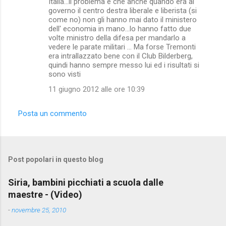
m
Italia...il problema è che anche quando era al
governo il centro destra liberale e liberista (si
m
come no) non gli hanno mai dato il ministero
dell' economia in mano...lo hanno fatto due
e
volte ministro della difesa per mandarlo a
n
vedere le parate militari ... Ma forse Tremonti
era intrallazzato bene con il Club Bilderberg,
t
quindi hanno sempre messo lui ed i risultati si
i
sono visti
11 giugno 2012 alle ore 10:39
Posta un commento
Post popolari in questo blog
Siria, bambini picchiati a scuola dalle
maestre - (Video)
-
novembre 25, 2010