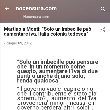
Passa ai contenuti principali
nocensura.com
Nocensura.com
Martino a Monti: “Solo un imbecille può
aumentare iva. Italia colonia tedesca”
-
giugno 09, 2012
“
Solo un imbecille può pensare
che in un momento come
questo, aumentare l’Iva di due
punti o anche di uno solo,
renda qualcosa
“.
“Il governo vuole capire o no
che il contribuente e’ stato gia’
spremuto? L’aumento dell’iva
provochera’ minori incassi e il
governo perdera’ altri soldi”.