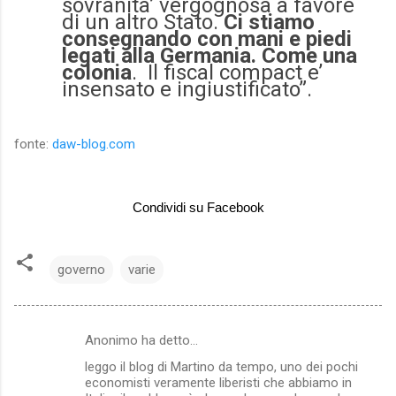
sovranita’ vergognosa a favore
di un altro Stato.
Ci stiamo
consegnando con mani e piedi
legati alla Germania. Come una
colonia
. Il fiscal compact e’
insensato e ingiustificato”.
fonte:
daw-blog.com
Condividi su Facebook
governo
varie
Anonimo ha detto…
C
leggo il blog di Martino da tempo, uno dei pochi
o
economisti veramente liberisti che abbiamo in