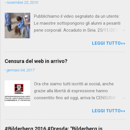
t
-
novembre 25, 2010
i
Pubblichiamo il video segnalato da un utente:
Le maestre sottopongono gli alunni a pesanti
pene corporali. Accaduto in Siria. 25/11/2010
questa mattina il celebre programma TV di
LEGGI TUTTO»»
Canale 5 "Forum" si è interessato al caso,
interpellando prontamente l'ambasciata siriana,
per fare luce sulla vicenda: è emerso che il
Censura del web in arrivo?
filmato, di cui le autorità siriane erano a
-
gennaio 04, 2017
conoscenza, risale al 2004, e le maestre del
video sono state punite e allontanate dalla
Ora che siamo tutti iscritti ai social, anche
scuola. LEGGI IL SERVIZIO . staff
grazie alla libertà di espressione hanno
nocensura.com Condividi su Facebook
consentito fino ad oggi, arriva la CENSURA!
Dopo tanti tentativi di censura da parte della
LEGGI TUTTO»»
politica rispediti al mittente dai cittadini - perché
censurare avrebbe fatto perdere troppi
consensi ai vari governi - la CENSURA potrebbe
#Bilderberg 2016 #Dresda: "Bilderberg is