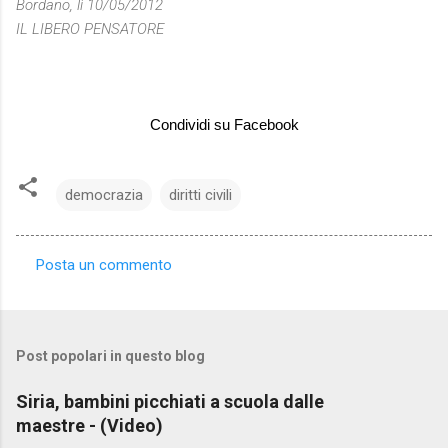
Bordano, lì 10/05/2012
IL LIBERO PENSATORE
Condividi su Facebook
democrazia
diritti civili
Posta un commento
C
o
m
Post popolari in questo blog
m
e
Siria, bambini picchiati a scuola dalle
maestre - (Video)
n