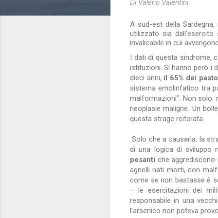
Di
Valerio Valentini
A sud-est della Sardegna, 
utilizzato sia dall’esercit
invalicabile in cui avvengon
I dati di questa sindrome, c
istituzioni. Si hanno però i 
dieci anni,
il 65% dei pasto
sistema emolinfatico tra pa
malformazioni”. Non solo: ne
neoplasie maligne. Un boll
questa strage reiterata.
Solo che a causarla, la str
di una logica di sviluppo 
pesanti
che aggrediscono i m
agnelli nati morti, con ma
come se non bastasse è sem
– le esercitazioni dei mili
responsabile in una vecch
l’arsenico non poteva provo