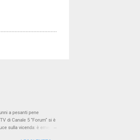
unni a pesanti pene
TV di Canale 5 "Forum" si è
luce sulla vicenda: è emerso
le maestre del video sono