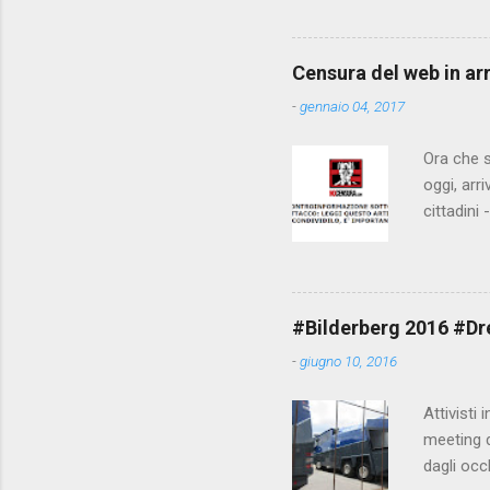
state pun
Censura del web in ar
-
gennaio 04, 2017
Ora che s
oggi, arr
cittadini
arrivare 
AGCM (da
Matteo Re
che per l
#Bilderberg 2016 #Dres
sdoganame
-
giugno 10, 2016
un comune
censura. 
Attivisti 
meeting de
dagli occ