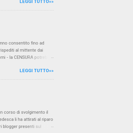
LEGGI TUTTO»»
.com Condividi su Facebook
hanno consentito fino ad
ispediti al mittente dai
verni - la CENSURA potrebbe
rcato , nota anche come
LEGGI TUTTO»»
hé al governo non c'è più
 la faccia su quelle misure
sborsare per le banche allo
ere mentre fa la spesa come
niamo alla questione
è in corso di svolgimento il
desca li ha attirati al riparo
ri blogger presenti sul