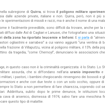
nella subregione di
Quirra
, si trova
il poligono militare sperime
o sia dalle aziende private, italiane e non. Quirra, però, non è più
o le sperimentazioni di missili e razzi, ma è anche il nome di una mala
ome è facilmente prevedibile, sono difficili da trovare, anche per la
dati diffusi dalle Asl di Cagliari e Lanusei, che fotografano una situazi
ri della zona ha riportato leucemie e linfomi
. E
si parla
di “almen
stori ogliastrini e sarrabesi” a cui vanno aggiunti “una ventina di 
lla frazione di Villaputzu, vicina al poligono militare, il 15% della p
ettino da tragedia, “come Chernoyl”, denunciano le associazioni ch
age, in questo caso non è la criminalità organizzata: è lo Stato. Lo
militare assurda, che si diffondano nell’aria
uranio impoverito
ilitari, i pastori, i bambini chegiocando rinvengono dei bossoli e gli 
lformazioni e anche con due teste o con un solo occhio, oppure di 
pre lo Stato a non permettere di fare chiarezza, coprendo col se
tari. Addirittura, subito dopo le prime denunce, le istituzioni loc
ia cava di arsenico, dismessa dl 1974, salvo fare una meschina f
care questo tipo di malattie.