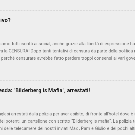
ite e allontanate dalla scuola. LEGGI IL SERVIZIO . staff nocensura
rivo?
iamo tutti iscritti ai social, anche grazie alla libertà di espressione 
iva la CENSURA! Dopo tanti tentativi di censura da parte della politica r
 - perché censurare avrebbe fatto perdere troppi consensi ai vari go
dall'Antitrust, ovvero l' Autorità garante della concorrenza e del me
 non confondere con AGCOM) tra l'altro il momento è proprizio perc
nzi ma il buon Renziloni , controfigura di Renzi messo li per mettere
'ex sindaco di Firenze sarebbero state sconvenienti , dai miliardi da 
da: "Bilderberg is Mafia", arrestati!
nto della censura del web. Renzi è tornato a casa, a farsi riprend
 cittadino, e grazie alla propaganda tornerà in sella presto. Ma tor
Con la scusa di contrastare no...
inglesi arrestati dalla polizia per aver esibito, di fronte all'hotel dove 
i potenti, un cartellone con scritto "Bilderberg is mafia". La polizia te
hi delle telecamere dei nostri inviati Max , Pam e Giulio e dei pochi alt