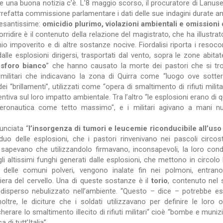
 una buona notizia c’è. L’8 maggio scorso, il procuratore di Lanuse
refatta commissione parlamentare i dati delle sue indagini durate an
pesantissime:
omicidio plurimo, violazioni ambientali e omissioni di
rridire è il contenuto della relazione del magistrato, che ha illustrato
ranio impoverito e di altre sostanze nocive. Fiordalisi riporta i resoc
le esplosioni dirigersi, trasportati dal vento, sopra le zone abitate
osforo bianco
” che hanno causato la morte dei pastori che si tr
 militari che indicavano la zona di Quirra come “luogo ove sotte
dei “brillamenti”, utilizzati come “opera di smaltimento di rifiuti mil
tiva sul loro impatto ambientale. Tra l’altro “le esplosioni erano di qu
all’Aeronautica come tetto massimo", e i militari agivano a mani 
unciata “
l’insorgenza di tumori e leucemie riconducibile all’uso d
uo delle esplosioni, che i pastori rinvenivano nei pascoli circost
sapevano che utilizzandolo firmavano, inconsapevoli, la loro con
i altissimi funghi generati dalle esplosioni, che mettono in circolo le
 delle comuni polveri, vengono inalate fin nei polmoni, entran
iera del cervello. Una di queste sostanze è il
torio
, contenuto nel 
è disperso nebulizzato nell’ambiente. “Questo – dice – potrebbe es
 inoltre, le diciture che i soldati utilizzavano per definire le lor
are lo smaltimento illecito di rifiuti militari“ cioè “bombe e munizio
 di tutt’Italia”.