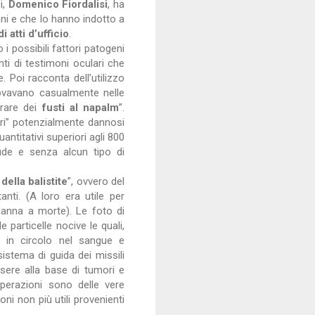
i,
Domenico Fiordalisi
, ha
ni e che lo hanno indotto a
 atti d’ufficio
.
 i possibili fattori patogeni
onti di testimoni oculari che
. Poi racconta dell’utilizzo
ovavano casualmente nelle
rrare dei
fusti al napalm
”.
itari” potenzialmente dannosi
antitativi superiori agli 800
nude e senza alcun tipo di
ella balistite
”, ovvero del
anti. (A loro era utile per
danna a morte). Le foto di
 particelle nocive le quali,
o in circolo nel sangue e
sistema di guida dei missili
sere alla base di tumori e
o operazioni sono delle vere
ni non più utili provenienti