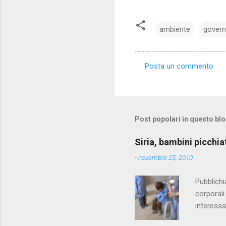
ambiente
gover
Posta un commento
C
o
m
m
Post popolari in questo bl
e
Siria, bambini picchia
n
-
novembre 25, 2010
t
i
Pubblichi
corporali
interessa
che il fi