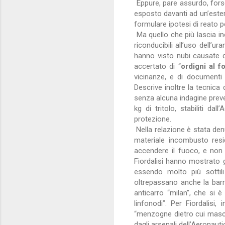
Eppure, pare assurdo, forse
esposto davanti ad un’ester
formulare ipotesi di reato 
Ma quello che più lascia ino
riconducibili all’uso dell’u
hanno visto nubi causate dal
accertato di “
ordigni al f
vicinanze, e di documenti
Descrive inoltre la tecnica 
senza alcuna indagine preven
kg di tritolo, stabiliti d
protezione.
Nella relazione è stata den
materiale incombusto resid
accendere il fuoco, e non 
Fiordalisi hanno mostrato gl
essendo molto più sottili
oltrepassano anche la barr
anticarro “milan”, che si 
linfonodi”. Per Fiordalisi,
“menzogne dietro cui mascher
dagli arsenali dell’Aeronautica