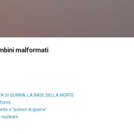
Passa ai contenuti principali
ambini malformati
A DI QUIRRA, LA BASE DELLA MORTE
formi
tte e "polveri di guerra"
a nucleare