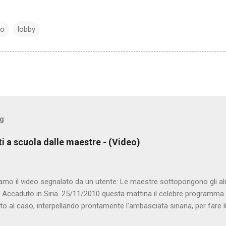
no
lobby
og
ti a scuola dalle maestre - (Video)
amo il video segnalato da un utente: Le maestre sottopongono gli al
. Accaduto in Siria. 25/11/2010 questa mattina il celebre programma 
to al caso, interpellando prontamente l'ambasciata siriana, per fare 
lmato, di cui le autorità siriane erano a conoscenza, risale al 2004, e 