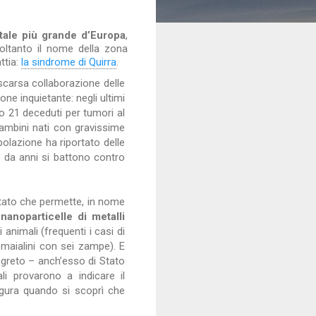
ntale più grande d’Europa
,
 soltanto il nome della zona
ttia:
la sindrome di Quirra
.
 scarsa collaborazione delle
one inquietante: negli ultimi
o 21 deceduti per tumori al
bambini nati con gravissime
opolazione ha riportato delle
e da anni si battono contro
 Stato che permette, in nome
e
nanoparticelle di metalli
animali (frequenti i casi di
maialini con sei zampe). E
greto – anch’esso di Stato
ali provarono a indicare il
igura quando si scoprì che