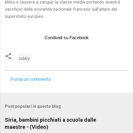
élites e tasserà a sangue la classe media portando avanti il
sacrificio della sovranità nazionale francese sull’altare del
superstato europeo.
Condividi su Facebook
lobby
Posta un commento
C
o
m
Post popolari in questo blog
m
e
Siria, bambini picchiati a scuola dalle
maestre - (Video)
n