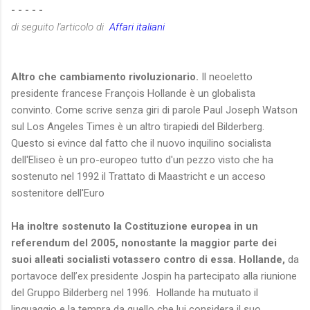
- - - - -
di seguito l'articolo di
Affari italiani
Altro che cambiamento rivoluzionario.
Il neoeletto
presidente francese François Hollande è un globalista
convinto. Come scrive senza giri di parole Paul Joseph Watson
sul Los Angeles Times è un altro tirapiedi del Bilderberg.
Questo si evince dal fatto che il nuovo inquilino socialista
dell'Eliseo è un pro-europeo tutto d'un pezzo visto che ha
sostenuto nel 1992 il Trattato di Maastricht e un acceso
sostenitore dell'Euro
Ha inoltre sostenuto la Costituzione europea in un
referendum del 2005, nonostante la maggior parte dei
suoi alleati socialisti votassero contro di essa. Hollande,
da
portavoce dell’ex presidente Jospin ha partecipato alla riunione
del Gruppo Bilderberg nel 1996. Hollande ha mutuato il
linguaggio e la tempra da quello che lui considera il suo