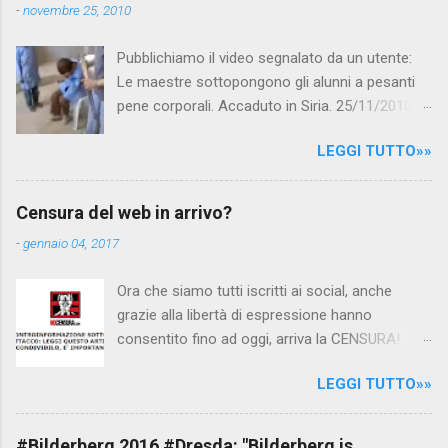
t
-
novembre 25, 2010
i
Pubblichiamo il video segnalato da un utente:
Le maestre sottopongono gli alunni a pesanti
pene corporali. Accaduto in Siria. 25/11/2010
questa mattina il celebre programma TV di
LEGGI TUTTO»»
Canale 5 "Forum" si è interessato al caso,
interpellando prontamente l'ambasciata siriana,
per fare luce sulla vicenda: è emerso che il
Censura del web in arrivo?
filmato, di cui le autorità siriane erano a
-
gennaio 04, 2017
conoscenza, risale al 2004, e le maestre del
video sono state punite e allontanate dalla
Ora che siamo tutti iscritti ai social, anche
scuola. LEGGI IL SERVIZIO . staff
grazie alla libertà di espressione hanno
nocensura.com Condividi su Facebook
consentito fino ad oggi, arriva la CENSURA!
Dopo tanti tentativi di censura da parte della
LEGGI TUTTO»»
politica rispediti al mittente dai cittadini - perché
censurare avrebbe fatto perdere troppi
consensi ai vari governi - la CENSURA potrebbe
#Bilderberg 2016 #Dresda: "Bilderberg is