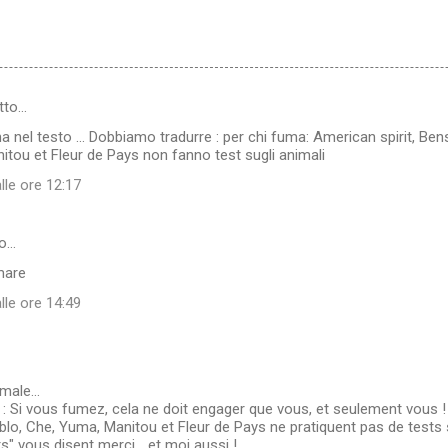
tto…
a nel testo ... Dobbiamo tradurre : per chi fuma: American spirit, Be
tou et Fleur de Pays non fanno test sugli animali
lle ore 12:17
to…
mare
lle ore 14:49
male...
 Si vous fumez, cela ne doit engager que vous, et seulement vous !
lo, Che, Yuma, Manitou et Fleur de Pays ne pratiquent pas de tests
" vous disent merci... et moi aussi !