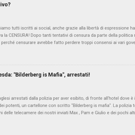
rivo?
iamo tutti iscritti ai social, anche grazie alla libertà di espressione 
iva la CENSURA! Dopo tanti tentativi di censura da parte della politica r
 - perché censurare avrebbe fatto perdere troppi consensi ai vari go
dall'Antitrust, ovvero l' Autorità garante della concorrenza e del me
 non confondere con AGCOM) tra l'altro il momento è proprizio perc
nzi ma il buon Renziloni , controfigura di Renzi messo li per mettere
'ex sindaco di Firenze sarebbero state sconvenienti , dai miliardi da 
da: "Bilderberg is Mafia", arrestati!
nto della censura del web. Renzi è tornato a casa, a farsi riprend
 cittadino, e grazie alla propaganda tornerà in sella presto. Ma tor
Con la scusa di contrastare no...
inglesi arrestati dalla polizia per aver esibito, di fronte all'hotel dove 
i potenti, un cartellone con scritto "Bilderberg is mafia". La polizia te
hi delle telecamere dei nostri inviati Max , Pam e Giulio e dei pochi alt
a cui quelli del blog di controinformazione anglofona Infowars di Alex 
che la scena fosse ripresa. E' quanto raccontano i nostri amici inviati
nto in diretta, che potete vedere qui: