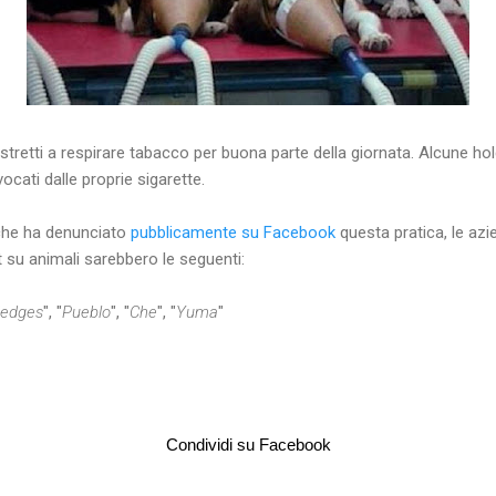
tretti a respirare tabacco per buona parte della giornata. Alcune hol
ocati dalle proprie sigarette.
che ha denunciato
pubblicamente su Facebook
questa pratica, le azi
t su animali sarebbero le seguenti:
Hedges
", "
Pueblo
", "
Che
", "
Yuma
"
Condividi su Facebook