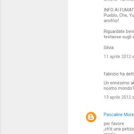
INFO AI FUMATO
Pueblo, Che, Yu
anch'io!
Riguardate ben
testasse sugli a
Silvia
11 aprile 2012 a
fabrizio ha det
Un ennesimo abu
nostro mondo?.
13 aprile 2012 a
Pascaline More
per favore
,ch'é una petiz