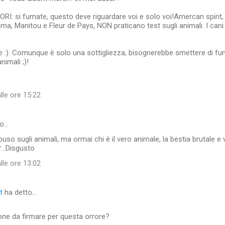
RI: si fumate, questo deve riguardare voi e solo voi!Amercan spirit
ma, Manitou e Fleur de Pays, NON praticano test sugli animali. I cani 
e :). Comunque è solo una sottigliezza, bisognerebbe smettere di f
nimali ;)!
lle ore 15:22
to…
so sugli animali, ma ormai chi è il vero animale, la bestia brutale e 
..Disgusto
lle ore 13:02
t
ha detto…
ione da firmare per questa orrore?