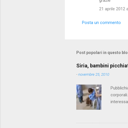
grazie
21 aprile 2012 a
Posta un commento
Post popolari in questo bl
Siria, bambini picchia
-
novembre 25, 2010
Pubblichi
corporali
interessa
che il fi
state pun