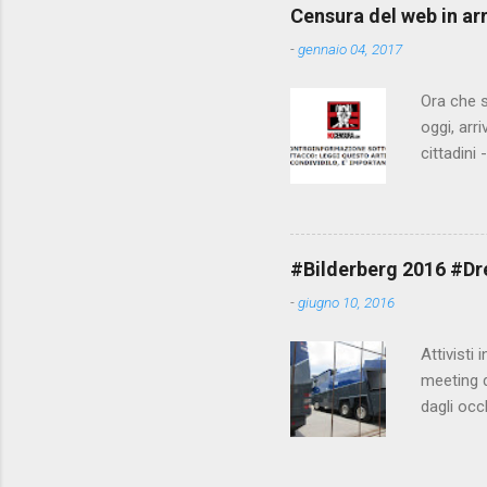
Censura del web in ar
-
gennaio 04, 2017
Ora che s
oggi, arr
cittadini
arrivare 
AGCM (da
Matteo Re
che per l
#Bilderberg 2016 #Dres
sdoganame
-
giugno 10, 2016
un comune
censura. 
Attivisti 
meeting de
dagli occ
posto, tr
evitando 
collegame