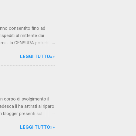
hanno consentito fino ad
ispediti al mittente dai
verni - la CENSURA potrebbe
rcato , nota anche come
LEGGI TUTTO»»
hé al governo non c'è più
 la faccia su quelle misure
sborsare per le banche allo
ere mentre fa la spesa come
niamo alla questione
è in corso di svolgimento il
desca li ha attirati al riparo
ri blogger presenti sul
Jones, e li ha arrestati,
LEGGI TUTTO»»
 durante l'ultimo