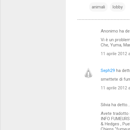
animali
lobby
Anonimo ha de
C
Vi è un problem
o
Che, Yuma, Mani
m
11 aprile 2012 a
m
e
Seph29
ha det
n
smettete di fu
t
11 aprile 2012 a
i
Silvia ha detto…
Avete tradotto 
INFO FUMEURS :
& Hedges , Pueb
Chiens "fumeurs