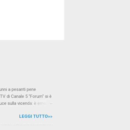
unni a pesanti pene
TV di Canale 5 "Forum" si è
luce sulla vicenda: è emerso
le maestre del video sono
LEGGI TUTTO»»
.com Condividi su Facebook