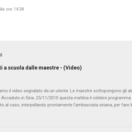
lle ore 14:38
og
ti a scuola dalle maestre - (Video)
amo il video segnalato da un utente: Le maestre sottopongono gli al
. Accaduto in Siria. 25/11/2010 questa mattina il celebre programma 
to al caso, interpellando prontamente l'ambasciata siriana, per fare 
lmato, di cui le autorità siriane erano a conoscenza, risale al 2004, e 
ite e allontanate dalla scuola. LEGGI IL SERVIZIO . staff nocensura