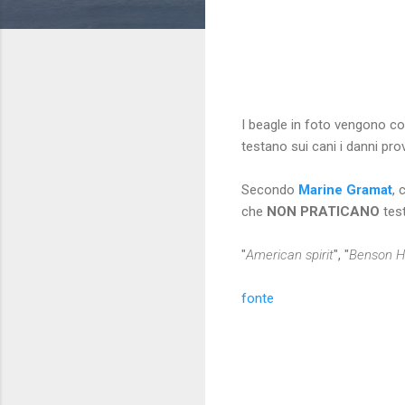
I beagle in foto vengono cos
testano sui cani i danni prov
Secondo
Marine Gramat
, 
che
NON PRATICANO
tes
"
American spirit
", "
Benson 
fonte