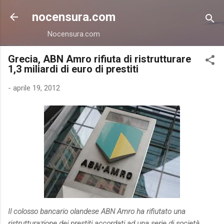
Passa ai contenuti principali
nocensura.com
Nocensura.com
Grecia, ABN Amro rifiuta di ristrutturare
1,3 miliardi di euro di prestiti
-
aprile 19, 2012
Il colosso bancario olandese ABN Amro ha rifiutato una
ristrutturazione dei prestiti accordati ad una serie di società