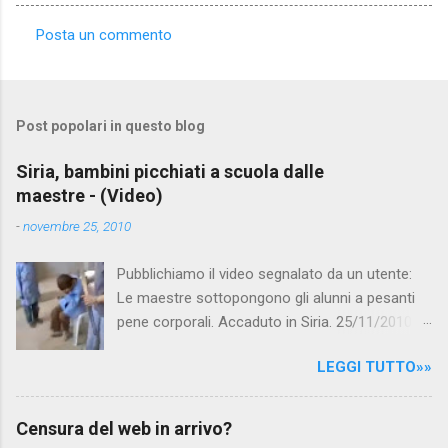
Posta un commento
C
o
m
Post popolari in questo blog
m
e
Siria, bambini picchiati a scuola dalle
maestre - (Video)
n
t
-
novembre 25, 2010
i
Pubblichiamo il video segnalato da un utente:
Le maestre sottopongono gli alunni a pesanti
pene corporali. Accaduto in Siria. 25/11/2010
questa mattina il celebre programma TV di
LEGGI TUTTO»»
Canale 5 "Forum" si è interessato al caso,
interpellando prontamente l'ambasciata siriana,
per fare luce sulla vicenda: è emerso che il
Censura del web in arrivo?
filmato, di cui le autorità siriane erano a