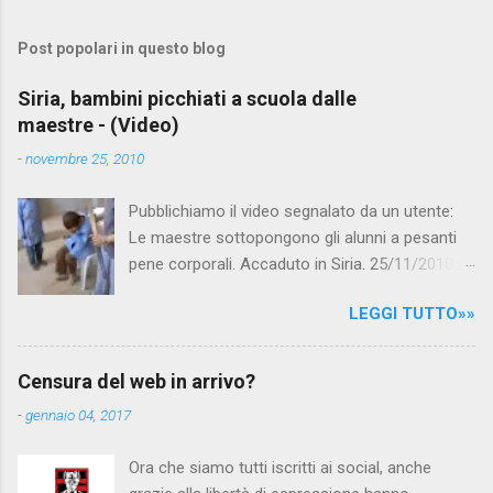
o
m
Post popolari in questo blog
m
e
Siria, bambini picchiati a scuola dalle
maestre - (Video)
n
t
-
novembre 25, 2010
i
Pubblichiamo il video segnalato da un utente:
Le maestre sottopongono gli alunni a pesanti
pene corporali. Accaduto in Siria. 25/11/2010
questa mattina il celebre programma TV di
LEGGI TUTTO»»
Canale 5 "Forum" si è interessato al caso,
interpellando prontamente l'ambasciata siriana,
per fare luce sulla vicenda: è emerso che il
Censura del web in arrivo?
filmato, di cui le autorità siriane erano a
-
gennaio 04, 2017
conoscenza, risale al 2004, e le maestre del
video sono state punite e allontanate dalla
Ora che siamo tutti iscritti ai social, anche
scuola. LEGGI IL SERVIZIO . staff