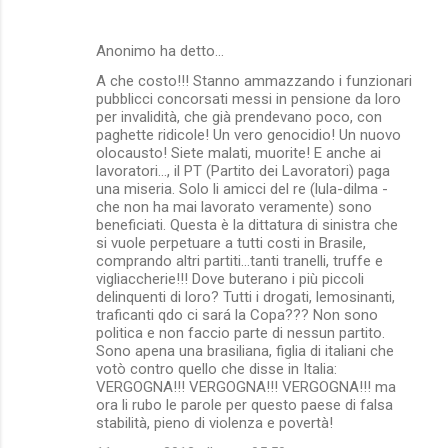
m
e
Anonimo ha detto…
n
A che costo!!! Stanno ammazzando i funzionari
t
pubblicci concorsati messi in pensione da loro
per invalidità, che già prendevano poco, con
i
paghette ridicole! Un vero genocidio! Un nuovo
olocausto! Siete malati, muorite! E anche ai
lavoratori..., il PT (Partito dei Lavoratori) paga
una miseria. Solo li amicci del re (lula-dilma -
che non ha mai lavorato veramente) sono
beneficiati. Questa è la dittatura di sinistra che
si vuole perpetuare a tutti costi in Brasile,
comprando altri partiti...tanti tranelli, truffe e
vigliaccherie!!! Dove buterano i più piccoli
delinquenti di loro? Tutti i drogati, lemosinanti,
traficanti qdo ci sará la Copa??? Non sono
politica e non faccio parte di nessun partito.
Sono apena una brasiliana, figlia di italiani che
votò contro quello che disse in Italia:
VERGOGNA!!! VERGOGNA!!! VERGOGNA!!! ma
ora li rubo le parole per questo paese di falsa
stabilità, pieno di violenza e povertà!