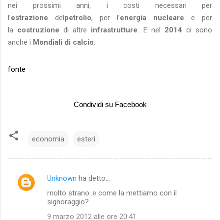
nei prossimi anni, i costi necessari per
l’
estrazione
del
petrolio
, per l’
energia nucleare
e per
la
costruzione
di altre
infrastrutture
. E nel
2014
ci sono
anche i
Mondiali di calcio
.
fonte
Condividi su Facebook
economia
esteri
Unknown
ha detto…
C
molto strano..e come la mettiamo con il
o
signoraggio?
m
9 marzo 2012 alle ore 20:41