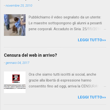
-
novembre 25, 2010
Pubblichiamo il video segnalato da un utente:
Le maestre sottopongono gli alunni a pesanti
pene corporali. Accaduto in Siria. 25/11/2010
questa mattina il celebre programma TV di
LEGGI TUTTO»»
Canale 5 "Forum" si è interessato al caso,
interpellando prontamente l'ambasciata siriana,
per fare luce sulla vicenda: è emerso che il
Censura del web in arrivo?
filmato, di cui le autorità siriane erano a
-
gennaio 04, 2017
conoscenza, risale al 2004, e le maestre del
video sono state punite e allontanate dalla
Ora che siamo tutti iscritti ai social, anche
scuola. LEGGI IL SERVIZIO . staff
grazie alla libertà di espressione hanno
nocensura.com Condividi su Facebook
consentito fino ad oggi, arriva la CENSURA!
Dopo tanti tentativi di censura da parte della
LEGGI TUTTO»»
politica rispediti al mittente dai cittadini - perché
censurare avrebbe fatto perdere troppi
consensi ai vari governi - la CENSURA potrebbe