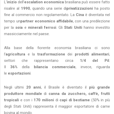
L’
inizio
dell’
escalation economica
brasiliana può essere fatto
risalire al
1990
, quando una serie di
privatizzazioni
ha posto
fine al commercio non regolamentato. La
Cina
è diventata nel
tempo un
partner economico affidabile
, con una predilezione
per la
soia
e
minerali ferrosi
. Gli
Stati Uniti
hanno investito
massicciamente nel paese.
Alla base della fiorente economia brasiliana ci sono
l’
agricoltura
e la
trasformazione
dei
prodotti alimentari
,
settori che rappresentano circa
1/4 del Pil
.
Il
36%
della
bilancia commerciale
, invece, riguarda
le
esportazioni
.
Negli ultimi
20 anni
, il Brasile è diventato il
più grande
produttore mondiale
di
canna da zucchero, caffè, frutti
tropicali
e con i
170 milioni
di
capi di bestiame
(50% in più
degli Stati Uniti) rappresenta il maggior esportatore di carne
bovina al mondo.