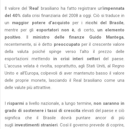
Il valore del ‘
Real
’ brasiliano ha fatto registrare un’
impennata
del 40%
dalla crisi finanziaria del 2008 a oggi. Ciò si traduce in
un
maggior potere d’acquisto
per i
ricchi del Brasile
,
mentre per gli
esportatori
non è
, di certo,
un elemento
positivo
. Il
ministro delle finanze Guido Mantega
,
recentemente, si è detto
preoccupato
per il crescente valore
della valuta poiché spinge verso l’alto il prezzo delle
esportazioni mettendo
in crisi interi settori
del paese.
L’accusa velata è rivolta, soprattutto, agli Stati Uniti, al Regno
Unito e all’Europa, colpevoli di aver mantenuto basso il valore
delle proprie monete, lasciando il Real brasiliano come una
delle valute più attrattive.
I
risparmi
a livello nazionale, a lungo termine,
non saranno in
grado di sostenere i tassi di crescita
elevati del paese e ciò
significa che il Brasile dovrà puntare ancor di più
sugli
investimenti stranieri
. Così il governo prevede di coprire,