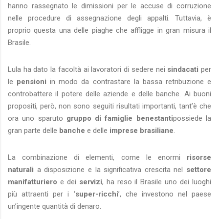
hanno rassegnato le dimissioni per le accuse di corruzione
nelle procedure di assegnazione degli appalti. Tuttavia, è
proprio questa una delle piaghe che affligge in gran misura il
Brasile.
Lula ha dato la facoltà ai lavoratori di sedere nei
sindacati
per
le
pensioni
in modo da contrastare la bassa retribuzione e
controbattere il potere delle aziende e delle banche. Ai buoni
propositi, però, non sono seguiti risultati importanti, tant’è che
ora uno sparuto
gruppo di famiglie benestanti
possiede la
gran parte delle
banche
e delle
imprese brasiliane
.
La combinazione di elementi, come le enormi
risorse
naturali
a disposizione e la significativa crescita nel
settore
manifatturiero
e dei
servizi
, ha reso il Brasile uno dei luoghi
più attraenti per i ‘
super-ricchi
’, che investono nel paese
un’ingente quantità di denaro.