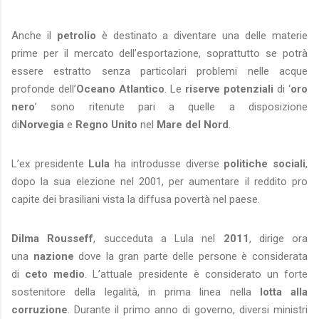
Anche il
petrolio
è destinato a diventare una delle materie
prime per il mercato dell’esportazione, soprattutto se potrà
essere estratto senza particolari problemi nelle acque
profonde dell’
Oceano Atlantico
. Le
riserve potenziali
di ‘
oro
nero
’ sono ritenute pari a quelle a disposizione
di
Norvegia
e
Regno Unito
nel
Mare del Nord
.
L’ex presidente
Lula
ha introdusse diverse
politiche sociali
,
dopo la sua elezione nel 2001, per aumentare il reddito pro
capite dei brasiliani vista la diffusa povertà nel paese.
Dilma Rousseff
, succeduta a Lula nel
2011
, dirige ora
una
nazione
dove la gran parte delle persone è considerata
di
ceto medio
. L’attuale presidente è considerato un forte
sostenitore della legalità, in prima linea nella
lotta alla
corruzione
. Durante il primo anno di governo, diversi ministri