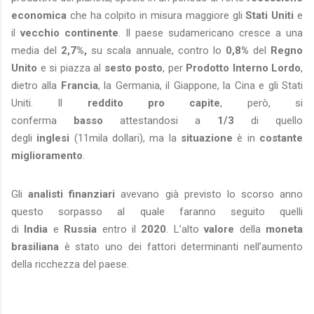
economica
che ha colpito in misura maggiore gli
Stati Uniti
e
il
vecchio continente
. Il paese sudamericano cresce a una
media del
2,7%,
su scala annuale, contro lo
0,8%
del
Regno
Unito
e si piazza al
sesto posto
, per
Prodotto Interno Lordo
,
dietro alla
Francia
, la Germania, il Giappone, la Cina e gli Stati
Uniti. Il
reddito pro capite
, però, si
conferma
basso
attestandosi a
1/3
di quello
degli
inglesi
(11mila dollari), ma la
situazione
è in
costante
miglioramento
.
Gli
analisti finanziari
avevano già previsto lo scorso anno
questo sorpasso al quale faranno seguito quelli
di
India
e
Russia
entro il
2020
.
L’alto
valore
della
moneta
brasiliana
è stato uno dei fattori determinanti nell’aumento
della ricchezza del paese.