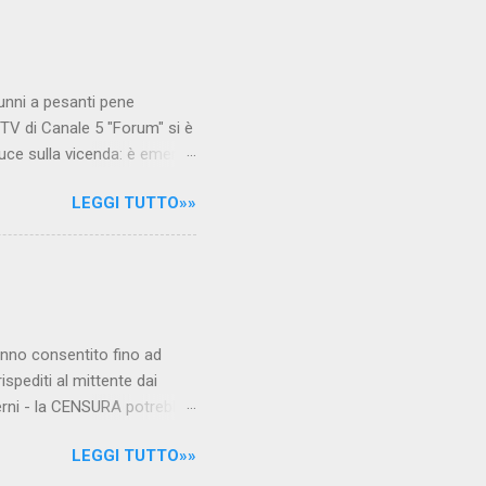
unni a pesanti pene
TV di Canale 5 "Forum" si è
luce sulla vicenda: è emerso
le maestre del video sono
LEGGI TUTTO»»
.com Condividi su Facebook
hanno consentito fino ad
ispediti al mittente dai
verni - la CENSURA potrebbe
rcato , nota anche come
LEGGI TUTTO»»
hé al governo non c'è più
 la faccia su quelle misure