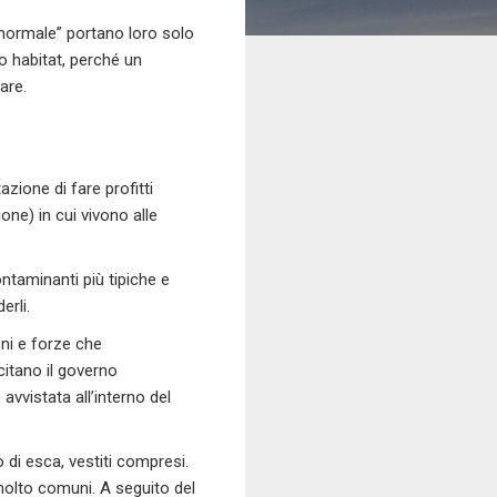
“normale” portano loro solo
o habitat, perché un
are.
tazione di fare profitti
one) in cui vivono alle
ontaminanti più tipiche e
erli.
oni e forze che
ecitano il governo
avvistata all’interno del
po di esca, vestiti compresi.
 molto comuni. A seguito del