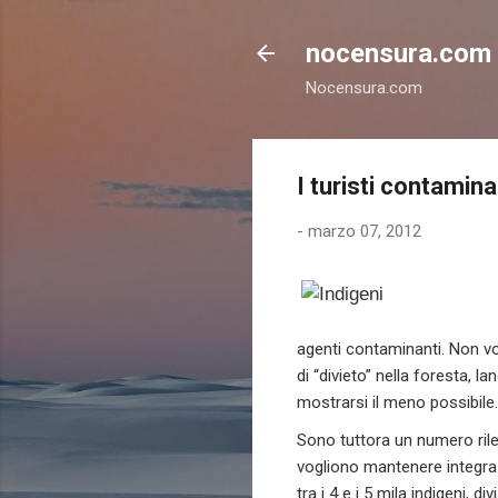
nocensura.com
Nocensura.com
I turisti contamin
-
marzo 07, 2012
agenti contaminanti. Non vo
di “divieto” nella foresta, 
mostrarsi il meno possibile.
Sono tuttora un numero rilev
vogliono mantenere integra l
tra i 4 e i 5 mila indigeni, div