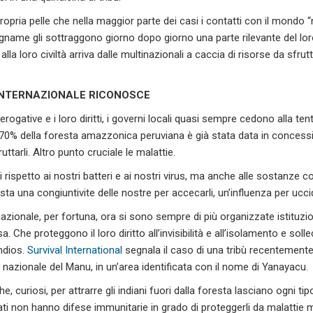
opria pelle che nella maggior parte dei casi i contatti con il mondo 
legname gli sottraggono giorno dopo giorno una parte rilevante del lor
la loro civiltà arriva dalle multinazionali a caccia di risorse da sfrutt
 INTERNAZIONALE RICONOSCE
prerogative e i loro diritti, i governi locali quasi sempre cedono alla ten
il 70% della foresta amazzonica peruviana è già stata data in concessi
tarli. Altro punto cruciale le malattie.
i rispetto ai nostri batteri e ai nostri virus, ma anche alle sostanze c
asta una congiuntivite delle nostre per accecarli, un’influenza per uccid
azionale, per fortuna, ora si sono sempre di più organizzate istituzi
. Che proteggono il loro diritto all’invisibilità e all’isolamento e soll
indios.
Survival International
segnala il caso di una tribù recentemente 
o nazionale del Manu, in un’area identificata con il nome di Yanayacu.
 che, curiosi, per attrarre gli indiani fuori dalla foresta lasciano ogni ti
tati non hanno difese immunitarie in grado di proteggerli da malattie