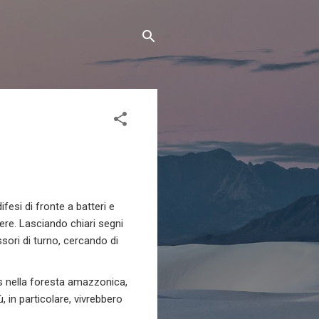
ifesi di fronte a batteri e
ere. Lasciando chiari segni
ssori di turno, cercando di
mis nella foresta amazzonica,
 in particolare, vivrebbero