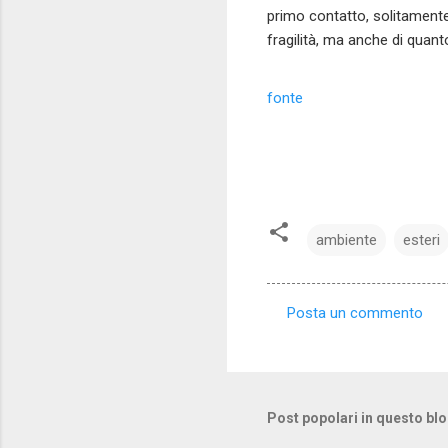
primo contatto, solitamente 
fragilità, ma anche di quant
fonte
ambiente
esteri
Posta un commento
C
o
m
m
Post popolari in questo bl
e