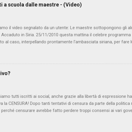
ti a scuola dalle maestre - (Video)
amo il video segnalato da un utente: Le maestre sottopongono gli al
. Accaduto in Siria. 25/11/2010 questa mattina il celebre programma 
to al caso, interpellando prontamente l'ambasciata siriana, per fare 
lmato, di cui le autorità siriane erano a conoscenza, risale al 2004, e 
ite e allontanate dalla scuola. LEGGI IL SERVIZIO . staff nocensura
rivo?
iamo tutti iscritti ai social, anche grazie alla libertà di espressione 
iva la CENSURA! Dopo tanti tentativi di censura da parte della politica r
 - perché censurare avrebbe fatto perdere troppi consensi ai vari go
dall'Antitrust, ovvero l' Autorità garante della concorrenza e del me
 non confondere con AGCOM) tra l'altro il momento è proprizio perc
nzi ma il buon Renziloni , controfigura di Renzi messo li per mettere