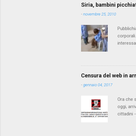
Siria, bambini picchia
n
-
novembre 25, 2010
t
i
Pubblichi
corporali
interessa
che il fi
state pun
Censura del web in ar
-
gennaio 04, 2017
Ora che s
oggi, arr
cittadini
arrivare 
AGCM (da
Matteo Re