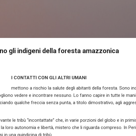
Passa ai contenuti principali
ano gli indigeni della foresta amazzonica
I CONTATTI CON GLI ALTRI UMANI
mettono a rischio la salute degli abitanti della foresta. Sono ind
gliono vedere e incontrare nessuno. Lo fanno capire in tutte le mani
lanciando qualche freccia senza punta, a titolo dimostrativo, agli aggre
ante le tribù “incontattate” che, in varie porzioni del globo e in pri
a loro autonomia e libertà, mistero che li riguarda compreso. In Perù,
isi in una quindicina di tribù.