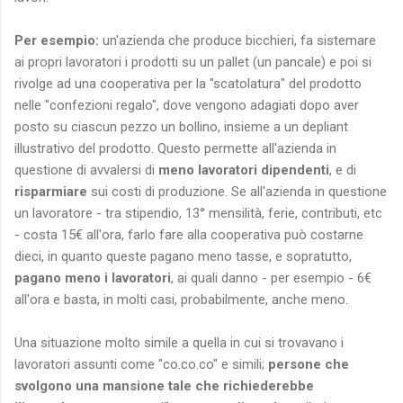
Per esempio:
un'azienda che produce bicchieri, fa sistemare
ai propri lavoratori i prodotti su un pallet (un pancale) e poi si
rivolge ad una cooperativa per la "scatolatura" del prodotto
nelle "confezioni regalo", dove vengono adagiati dopo aver
posto su ciascun pezzo un bollino, insieme a un depliant
illustrativo del prodotto. Questo permette all'azienda in
questione di avvalersi di
meno lavoratori dipendenti
, e di
risparmiare
sui costi di produzione. Se all'azienda in questione
un lavoratore - tra stipendio, 13° mensilità, ferie, contributi, etc
- costa 15€ all'ora, farlo fare alla cooperativa può costarne
dieci, in quanto queste pagano meno tasse, e sopratutto,
pagano meno i lavoratori
, ai quali danno - per esempio - 6€
all'ora e basta, in molti casi, probabilmente, anche meno.
Una situazione molto simile a quella in cui si trovavano i
lavoratori assunti come "co.co.co" e simili;
persone che
svolgono una mansione tale che richiederebbe