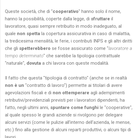
Queste società, che di "
cooperativo
" hanno solo il nome,
hanno la possibilità, coperte dalla legge, di
sfruttare
il
lavoratore, quasi sempre retribuito in modo inadeguato, al
quale
non spetta
la copertura assicurativa in caso di malattia,
la tredicesima mensilità, le ferie, i contributi INPS e gli altri diritti
che gli
spetterebbero
se fosse assicurato come "
lavoratore a
tempo determinato
" che sarebbe la tipologia contrattuale
"naturale",
dovuta
a chi lavora con queste modalità.
Il fatto che questa "tipologia di contratto" (anche se in realtà
non è un
"contratto di lavoro") permette ai titolari di avere
agevolazioni fiscali e di
non ottemperare
agli adempimenti
retributivi/previdenziali previsti per i lavoratori dipendenti, ha
fatto, negli ultimi anni,
spuntare come funghi
le "cooperative",
al quale spesso le grandi aziende si rivolgono per delegare
alcuni servizi (come le pulizie all'interno dell'azienda, le mense,
etc.) fino alla gestione di alcuni reparti produttivi, o alcuni tipi di
lavori.