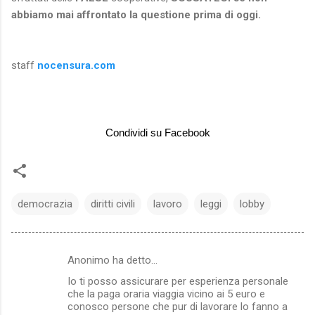
abbiamo mai affrontato la questione prima di oggi.
staff
nocensura.com
Condividi su Facebook
democrazia
diritti civili
lavoro
leggi
lobby
Anonimo ha detto…
C
Io ti posso assicurare per esperienza personale
o
che la paga oraria viaggia vicino ai 5 euro e
m
conosco persone che pur di lavorare lo fanno a