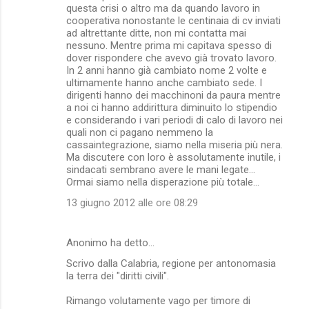
questa crisi o altro ma da quando lavoro in
cooperativa nonostante le centinaia di cv inviati
ad altrettante ditte, non mi contatta mai
nessuno. Mentre prima mi capitava spesso di
dover rispondere che avevo già trovato lavoro.
In 2 anni hanno già cambiato nome 2 volte e
ultimamente hanno anche cambiato sede. I
dirigenti hanno dei macchinoni da paura mentre
a noi ci hanno addirittura diminuito lo stipendio
e considerando i vari periodi di calo di lavoro nei
quali non ci pagano nemmeno la
cassaintegrazione, siamo nella miseria più nera.
Ma discutere con loro è assolutamente inutile, i
sindacati sembrano avere le mani legate...
Ormai siamo nella disperazione più totale...
13 giugno 2012 alle ore 08:29
Anonimo ha detto…
Scrivo dalla Calabria, regione per antonomasia
la terra dei "diritti civili".
Rimango volutamente vago per timore di