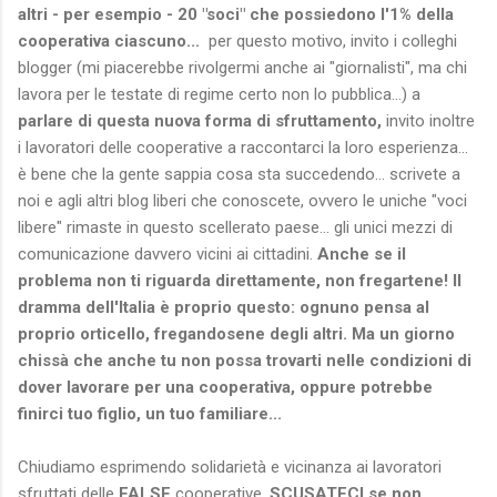
altri - per esempio - 20 "soci" che possiedono l'1% della
cooperativa ciascuno...
per questo motivo, invito i colleghi
blogger (mi piacerebbe rivolgermi anche ai "giornalisti", ma chi
lavora per le testate di regime certo non lo pubblica...) a
parlare di questa nuova forma di sfruttamento,
invito inoltre
i lavoratori delle cooperative a raccontarci la loro esperienza...
è bene che la gente sappia cosa sta succedendo... scrivete a
noi e agli altri blog liberi che conoscete, ovvero le uniche "voci
libere" rimaste in questo scellerato paese... gli unici mezzi di
comunicazione davvero vicini ai cittadini.
Anche se il
problema non ti riguarda direttamente, non fregartene! Il
dramma dell'Italia è proprio questo: ognuno pensa al
proprio orticello, fregandosene degli altri. Ma un giorno
chissà che anche tu non possa trovarti nelle condizioni di
dover lavorare per una cooperativa, oppure potrebbe
finirci tuo figlio, un tuo familiare...
Chiudiamo esprimendo solidarietà e vicinanza ai lavoratori
sfruttati delle
FALSE
cooperative,
SCUSATECI se non