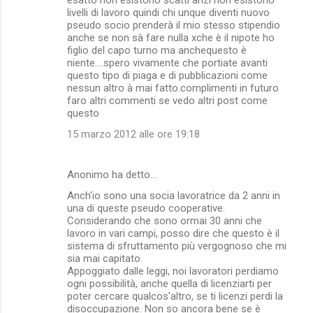
livelli di lavoro quindi chi unque diventi nuovo
pseudo socio prenderà il mio stesso stipendio
anche se non sà fare nulla xche è il nipote ho
figlio del capo turno ma anchequesto è
niente....spero vivamente che portiate avanti
questo tipo di piaga e di pubblicazioni come
nessun altro à mai fatto.complimenti in futuro
faro altri commenti se vedo altri post come
questo
15 marzo 2012 alle ore 19:18
Anonimo ha detto…
Anch'io sono una socia lavoratrice da 2 anni in
una di queste pseudo cooperative.
Considerando che sono ormai 30 anni che
lavoro in vari campi, posso dire che questo è il
sistema di sfruttamento più vergognoso che mi
sia mai capitato.
Appoggiato dalle leggi, noi lavoratori perdiamo
ogni possibilità, anche quella di licenziarti per
poter cercare qualcos'altro, se ti licenzi perdi la
disoccupazione. Non so ancora bene se è