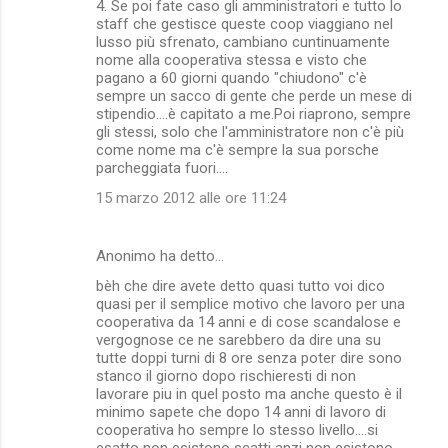
4. Se poi fate caso gli amministratori e tutto lo
m
staff che gestisce queste coop viaggiano nel
lusso più sfrenato, cambiano cuntinuamente
e
nome alla cooperativa stessa e visto che
n
pagano a 60 giorni quando "chiudono" c'è
sempre un sacco di gente che perde un mese di
t
stipendio....è capitato a me.Poi riaprono, sempre
i
gli stessi, solo che l'amministratore non c'è più
come nome ma c'è sempre la sua porsche
parcheggiata fuori....
15 marzo 2012 alle ore 11:24
Anonimo ha detto…
bèh che dire avete detto quasi tutto voi dico
quasi per il semplice motivo che lavoro per una
cooperativa da 14 anni e di cose scandalose e
vergognose ce ne sarebbero da dire una su
tutte doppi turni di 8 ore senza poter dire sono
stanco il giorno dopo rischieresti di non
lavorare piu in quel posto ma anche questo è il
minimo sapete che dopo 14 anni di lavoro di
cooperativa ho sempre lo stesso livello....si
esatto non esistono scatti anzi non esistono