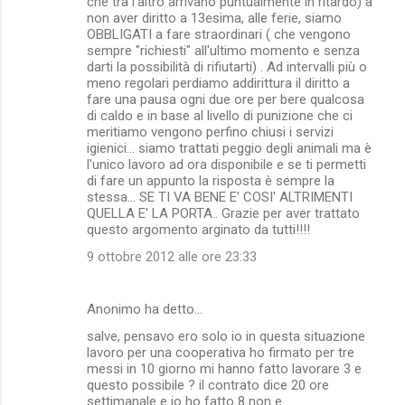
che tra l'altro arrivano puntualmente in ritardo) a
non aver diritto a 13esima, alle ferie, siamo
OBBLIGATI a fare straordinari ( che vengono
sempre "richiesti" all'ultimo momento e senza
darti la possibilità di rifiutarti) . Ad intervalli più o
meno regolari perdiamo addirittura il diritto a
fare una pausa ogni due ore per bere qualcosa
di caldo e in base al livello di punizione che ci
meritiamo vengono perfino chiusi i servizi
igienici... siamo trattati peggio degli animali ma è
l'unico lavoro ad ora disponibile e se ti permetti
di fare un appunto la risposta è sempre la
stessa... SE TI VA BENE E' COSI' ALTRIMENTI
QUELLA E' LA PORTA.. Grazie per aver trattato
questo argomento arginato da tutti!!!!
9 ottobre 2012 alle ore 23:33
Anonimo ha detto…
salve, pensavo ero solo io in questa situazione
lavoro per una cooperativa ho firmato per tre
messi in 10 giorno mi hanno fatto lavorare 3 e
questo possibile ? il contrato dice 20 ore
settimanale e io ho fatto 8 non e