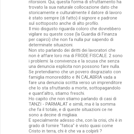
ritorsioni. Qui, questa forma di sfruttamento ha
trovato la sua naturale collocazione dato che
storicamente e culturalmente il datore di lavoro
è stato sempre (di fatto) il signore e padrone
sul sottoposto anche di alto profilo.
Il mio disgusto riguarda coloro che dovrebbero
vigilare su queste cose (la Guardia di Finanza
per capirci) che non fa nulla pur sapendo di
determinate situazioni.
Non sto parlando dei diritti dei lavoratori che
non è affare loro ma di FRODE FISCALE. 2 sono
i problemi: la convivenza e la scusa che senza
una denuncia esplicita non possono fare nulla.
Se pretendiamo che un povero disgraziato con
famiglia monoreddito e IN CALABRIA vada a
fare una denuncia scritta verso un imprenditore
che lo sta sfruttando a morte, sottopagandolo
e quant'altro, stiamo freschi.
Ho capito che non stiamo parlando di casi di
TANZI - PARMALAT e simili, ma è la somma
che fa il totale, e di queste situazioni ce ne
sono a decine di migliaia.
E specialmente adesso che, con la crisi, chi è in
grado di fornire "fatica" è visto quasi come
Cristo in terra, chi è che va a colpirli ?