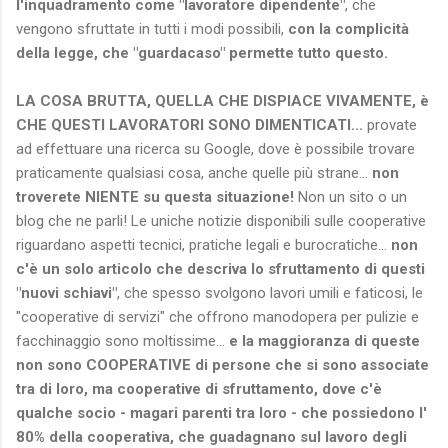
l'inquadramento come "lavoratore dipendente"
, che
vengono sfruttate in tutti i modi possibili,
con la complicità
della legge, che "guardacaso" permette tutto questo.
LA COSA BRUTTA, QUELLA CHE DISPIACE VIVAMENTE, è
CHE QUESTI LAVORATORI SONO DIMENTICATI...
provate
ad effettuare una ricerca su Google, dove è possibile trovare
praticamente qualsiasi cosa, anche quelle più strane...
non
troverete NIENTE su questa situazione!
Non un sito o un
blog che ne parli! Le uniche notizie disponibili sulle cooperative
riguardano aspetti tecnici, pratiche legali e burocratiche...
non
c'è un solo articolo che descriva lo sfruttamento di questi
"nuovi schiavi"
, che spesso svolgono lavori umili e faticosi, le
"cooperative di servizi" che offrono manodopera per pulizie e
facchinaggio sono moltissime...
e la maggioranza di queste
non sono COOPERATIVE di persone che si sono associate
tra di loro, ma cooperative di sfruttamento, dove c'è
qualche socio - magari parenti tra loro - che possiedono l'
80% della cooperativa, che guadagnano sul lavoro degli