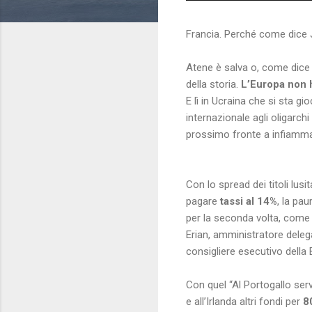
Francia. Perché come dice J
Atene è salva o, come dice S
della storia.
L’Europa non h
E lì in Ucraina che si sta gi
internazionale agli oligarch
prossimo fronte a infiamma
Con lo spread dei titoli lus
pagare
tassi al 14%
, la pa
per la seconda volta, come
Erian, amministratore deleg
consigliere esecutivo della
Con quel “Al Portogallo serv
e all’Irlanda altri fondi per
80