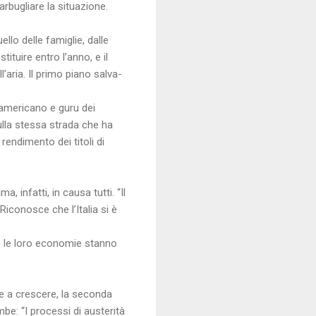
arbugliare la situazione.
llo delle famiglie, dalle
ituire entro l’anno, e il
’aria. Il primo piano salva-
 americano e guru dei
ulla stessa strada che ha
 rendimento dei titoli di
 infatti, in causa tutti. “Il
iconosce che l’Italia si è
o le loro economie stanno
re a crescere, la seconda
be: “I processi di austerità