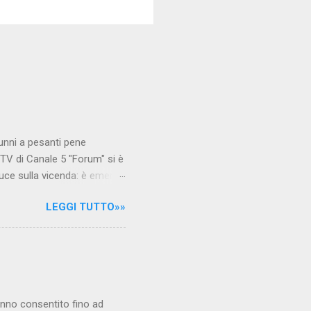
unni a pesanti pene
TV di Canale 5 "Forum" si è
luce sulla vicenda: è emerso
le maestre del video sono
LEGGI TUTTO»»
.com Condividi su Facebook
hanno consentito fino ad