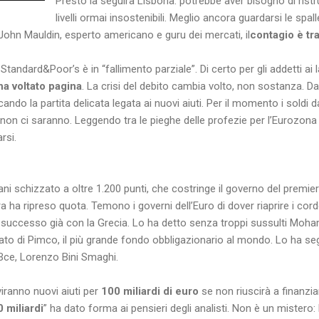
Presto la seguirà Lisbona: potrebbe aver bisogno di ristru
livelli ormai insostenibili. Meglio ancora guardarsi le spa
ohn Mauldin, esperto americano e guru dei mercati, il
contagio è tra
tandard&Poor’s è in “fallimento parziale”. Di certo per gli addetti ai l
a voltato pagina
. La crisi del debito cambia volto, non sostanza. D
ocando la partita delicata legata ai nuovi aiuti. Per il momento i sold
i non ci saranno. Leggendo tra le pieghe delle profezie per l’Eurozona s
rsi.
itani schizzato a oltre 1.200 punti, che costringe il governo del prem
ura ha ripreso quota. Temono i governi dell’Euro di dover riaprire i cor
 successo già con la Grecia. Lo ha detto senza troppi sussulti Moha
ato di Pimco, il più grande fondo obbligazionario al mondo. Lo ha se
 Bce, Lorenzo Bini Smaghi.
iranno nuovi aiuti per
100 miliardi di euro
se non riuscirà a finanzia
 miliardi
” ha dato forma ai pensieri degli analisti. Non è un mistero