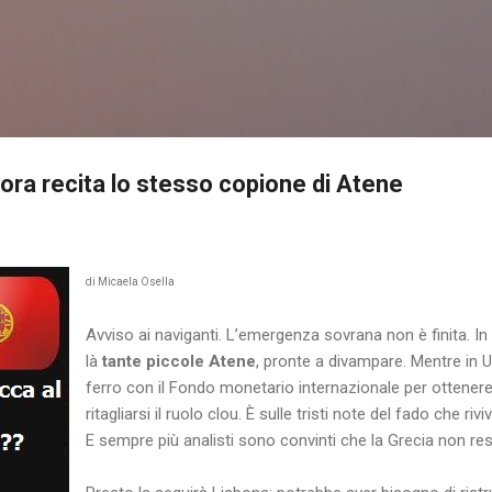
Passa ai contenuti principali
o ora recita lo stesso copione di Atene
di Micaela Osella
Avviso ai naviganti. L’emergenza sovrana non è finita. 
là
tante piccole Atene
, pronte a divampare. Mentre in U
ferro con il Fondo monetario internazionale per ottenere n
ritagliarsi il ruolo clou. È sulle tristi note del fado che riv
E sempre più analisti sono convinti che la Grecia non res