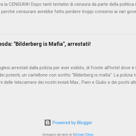
iva la CENSURA! Dopo tanti tentativi di censura da parte della politica r
 - perché censurare avrebbe fatto perdere troppi consensi ai vari go
dall'Antitrust, ovvero l' Autorità garante della concorrenza e del me
 non confondere con AGCOM) tra l'altro il momento è proprizio perc
nzi ma il buon Renziloni , controfigura di Renzi messo li per mettere
'ex sindaco di Firenze sarebbero state sconvenienti , dai miliardi da 
da: "Bilderberg is Mafia", arrestati!
nto della censura del web. Renzi è tornato a casa, a farsi riprend
 cittadino, e grazie alla propaganda tornerà in sella presto. Ma tor
Con la scusa di contrastare no...
inglesi arrestati dalla polizia per aver esibito, di fronte all'hotel dove 
i potenti, un cartellone con scritto "Bilderberg is mafia". La polizia te
hi delle telecamere dei nostri inviati Max , Pam e Giulio e dei pochi alt
a cui quelli del blog di controinformazione anglofona Infowars di Alex 
che la scena fosse ripresa. E' quanto raccontano i nostri amici inviati
nto in diretta, che potete vedere qui:
www.facebook.com/nocensura/videos/1189040361147055/ L'articolo d
ndiale : Dresda, espongono cartello "Bilderberg is mafia", arrestati!
Powered by Blogger
ritanwo.altervista.org/dresda-espongono-cartello-bilderberg-is-mafia-
 del gruppo Bilderberg la polizia tedesca sta dispiega...
Immagini dei temi di
Michael Elkan