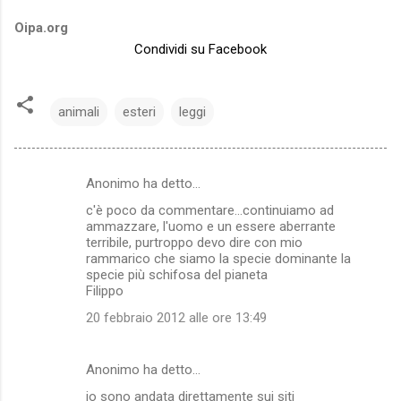
Oipa.org
Condividi su Facebook
animali
esteri
leggi
Anonimo ha detto…
C
c'è poco da commentare...continuiamo ad
o
ammazzare, l'uomo e un essere aberrante
m
terribile, purtroppo devo dire con mio
rammarico che siamo la specie dominante la
m
specie più schifosa del pianeta
Filippo
e
n
20 febbraio 2012 alle ore 13:49
t
i
Anonimo ha detto…
io sono andata direttamente sui siti