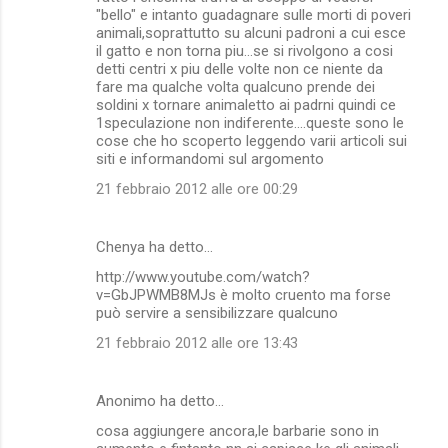
"bello" e intanto guadagnare sulle morti di poveri
animali,soprattutto su alcuni padroni a cui esce
il gatto e non torna piu...se si rivolgono a cosi
detti centri x piu delle volte non ce niente da
fare ma qualche volta qualcuno prende dei
soldini x tornare animaletto ai padrni quindi ce
1speculazione non indiferente....queste sono le
cose che ho scoperto leggendo varii articoli sui
siti e informandomi sul argomento
21 febbraio 2012 alle ore 00:29
Chenya ha detto…
http://www.youtube.com/watch?
v=GbJPWMB8MJs è molto cruento ma forse
può servire a sensibilizzare qualcuno
21 febbraio 2012 alle ore 13:43
Anonimo ha detto…
cosa aggiungere ancora,le barbarie sono in