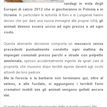
randagi in vista degli
Europei di calcio 2012 che si giocheranno in Polonia e in
Ucraina.
In particolare le autorità di Kiev e di Lungansk hanno
deciso che per dare una nuova immagine alle proprie città,
gli
animali devono essere uccisi ad ogni prezzo e ad ogni
costo.
Questa aberrante decisione comporta un
massacro senza
precedenti puntualmente condotto ogni mattina da
impiegati comunali presso parchi e strade con polpette
avvelenate,
spesso accidentalmente ingerite da ignari cani di
proprietà, che muoiono dopo terribili agonie davanti agli occhi
attoniti dei loro padroni.
Ma la ferocia e la barbarie non terminano qui; oltre al
veleno, e alle fucilate, si aggiungono i terribili forni
crematori mobili ove gli animali vengono gettati ancora
vivi.
Questa è l’ultima macabra trovata delle autorità ucraine. Ma