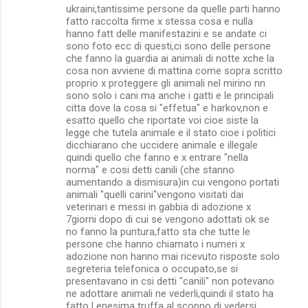
ukraini,tantissime persone da quelle parti hanno
fatto raccolta firme x stessa cosa e nulla
hanno fatt delle manifestazini e se andate ci
sono foto ecc di questi,ci sono delle persone
che fanno la guardia ai animali di notte xche la
cosa non avviene di mattina come sopra scritto
proprio x proteggere gli animali nel mirino nn
sono solo i cani ma anche i gatti e le principali
citta dove la cosa si "effetua" e harkov,non e
esatto quello che riportate voi cioe siste la
legge che tutela animale e il stato cioe i politici
dicchiarano che uccidere animale e illegale
quindi quello che fanno e x entrare "nella
norma" e cosi detti canili (che stanno
aumentando a dismisura)in cui vengono portati
animali "quelli carini"vengono visitati dai
veterinari e messi in gabbia di adozione x
7giorni dopo di cui se vengono adottati ok se
no fanno la puntura,fatto sta che tutte le
persone che hanno chiamato i numeri x
adozione non hanno mai ricevuto risposte solo
segreteria telefonica o occupato,se si
presentavano in csi detti "canili" non potevano
ne adottare animali ne vederli,quindi il stato ha
fatto l enesima truffa al scoppo di vedersi