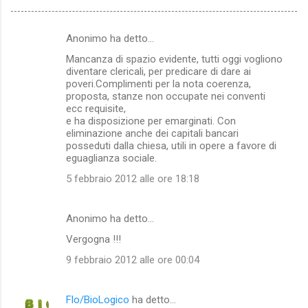
Anonimo ha detto…
C
Mancanza di spazio evidente, tutti oggi vogliono
o
diventare clericali, per predicare di dare ai
m
poveri.Complimenti per la nota coerenza,
proposta, stanze non occupate nei conventi
m
ecc requisite,
e ha disposizione per emarginati. Con
e
eliminazione anche dei capitali bancari
n
posseduti dalla chiesa, utili in opere a favore di
eguaglianza sociale.
t
5 febbraio 2012 alle ore 18:18
i
Anonimo ha detto…
Vergogna !!!
9 febbraio 2012 alle ore 00:04
Flo/BioLogico
ha detto…