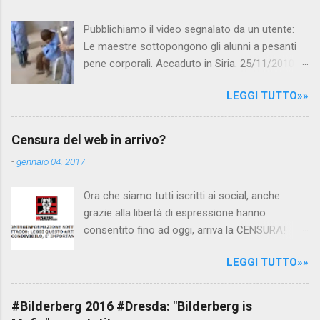
Pubblichiamo il video segnalato da un utente:
Le maestre sottopongono gli alunni a pesanti
pene corporali. Accaduto in Siria. 25/11/2010
questa mattina il celebre programma TV di
LEGGI TUTTO»»
Canale 5 "Forum" si è interessato al caso,
interpellando prontamente l'ambasciata siriana,
per fare luce sulla vicenda: è emerso che il
Censura del web in arrivo?
filmato, di cui le autorità siriane erano a
-
gennaio 04, 2017
conoscenza, risale al 2004, e le maestre del
video sono state punite e allontanate dalla
Ora che siamo tutti iscritti ai social, anche
scuola. LEGGI IL SERVIZIO . staff
grazie alla libertà di espressione hanno
nocensura.com Condividi su Facebook
consentito fino ad oggi, arriva la CENSURA!
Dopo tanti tentativi di censura da parte della
LEGGI TUTTO»»
politica rispediti al mittente dai cittadini - perché
censurare avrebbe fatto perdere troppi
consensi ai vari governi - la CENSURA potrebbe
#Bilderberg 2016 #Dresda: "Bilderberg is
arrivare dall'Antitrust, ovvero l' Autorità garante